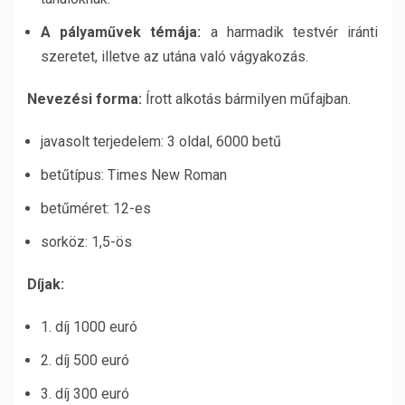
A pályaművek témája:
a harmadik testvér iránti
szeretet, illetve az utána való vágyakozás.
Nevezési forma:
Írott alkotás bármilyen műfajban.
javasolt terjedelem: 3 oldal, 6000 betű
betűtípus: Times New Roman
betűméret: 12-es
sorköz: 1,5-ös
Díjak:
1. díj 1000 euró
2. díj 500 euró
3. díj 300 euró