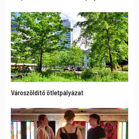
Városzöldítő ötletpályázat