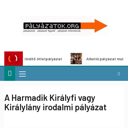
ároszöldítő ötletpályázat
Alkotói pályázat multimédia-ki
A Harmadik Királyfi vagy
Királylány irodalmi pályázat