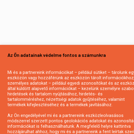
Az Ön adatainak védelme fontos a számunkra
Mi és a partnereink információkat – például sütiket – tárolunk eg
eszközön vagy hozzáférünk az eszközön tárolt információkhoz
személyes adatokat – például egyedi azonosítókat és az eszkö
által küldött alapvető információkat – kezelünk személyre szabo
hirdetések és tartalom nyújtásához, hirdetés- és
tartalomméréshez, nézettségi adatok gyűjtéséhez, valamint
termékek kifejlesztéséhez és a termékek javításához.
Az Ön engedélyével mi és a partnereink eszközleolvasásos
módszerrel szerzett pontos geolokációs adatokat és azonosítá
információkat is felhasználhatunk. A megfelelő helyre kattintva
hozzájárulhat ahhoz, hogy mi és a partnereink a fent leírtak szer