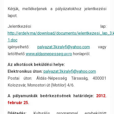
Kérjük, mellékeljenek a pályázatokhoz jelentkezési
lapot.
Jelentkezési lap:
http://erdely.ma/download/documents/jelentkezesi_lap_3.ki
1.doc
igényelhető:
palyazat.3kiralyfi@yahoo.com
vagy
letölthető
www.aldasnepesseg.uv.ro
honlapról.
Az alkotások beküldési helye:
Elektronikus úton:
palyazat.3kiralyfi@yahoo.com
Postai úton: Áldás-Népesség Társaság, 400001
Kolozsvár, Monostori út (Motilor) 4/6.
A pályamunkák beérkezésének határideje:
2012.
február 25.
Díjátadás:
Kulturális programmal egybekötött