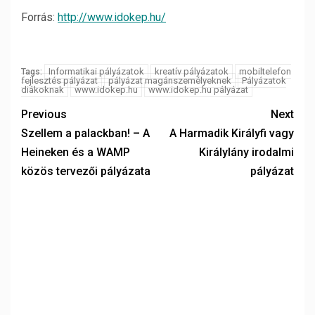
Forrás:
http://www.idokep.hu/
Informatikai pályázatok
kreatív pályázatok
mobiltelefon
Tags:
fejlesztés pályázat
pályázat magánszemélyeknek
Pályázatok
diákoknak
www.idokep.hu
www.idokep.hu pályázat
Previous
Next
Szellem a palackban! – A
A Harmadik Királyfi vagy
Heineken és a WAMP
Királylány irodalmi
közös tervezői pályázata
pályázat