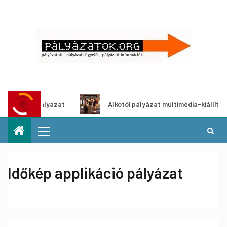
tletpályázat
Alkotói pályázat multimédia-kiállításhoz
Időkép applikáció pályázat