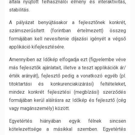
általa nyújtott felhasználói élmény és interaktivitás,
stabilitás.
A pályázat benyújtásakor a fejlesztőnek konkrét,
számszerűsített (forintban értelmezett) összeg
formájában kell nevesítenie díjazási igényét a végső
applikáció kifejlesztésére.
Amennyiben az Időkép elfogadja ezt (figyelembe véve
más fejlesztők ajánlatait, illetve a teszt applikációk ár/
érték arányát), fejlesztő pedig a vonatkozó egyéb (pl.
titoktartási és konkurenciakizárási) feltételeket,
mindez konkrét fejlesztési (megbízási) szerződés
formájában kerül aláírásra az Időkép és fejlesztő (cég
vagy magánszemély) között.
Egyetértés hiányában egyik félnek sincsen
kötelezettsége a másikkal szemben. Egyetértés