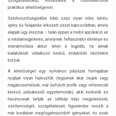
szolgáltatásokat, kombinálva a mobiltelefonok
praktikus lehetőségeivel.
Szerkesztőségünkbe több száz olyan ötlet, kérés,
igény és felajánlás érkezett ezzel kapcsolatban, amely
alapján úgy érezzük – talán éppen a mobil applikáció az
a médiamegjelenés, amelynek felhasználói élménye és
interaktivitása akkor lehet a legjobb, ha annak
kialakítását vállalkozó kedvű, érdeklődő nézőinkre
bízzuk.
A lehetőséget egy nyilvános pályázat formájában
nyújtjuk olyan fejlesztők (legyenek akár cégek vagy
magánszemélyek, már befutott profik vagy referenciát
kereső, pályakezdő egyetemisták), akik kedvelik és
hasznosnak tartják az Időkép képi megjelenését,
szellemiségét, szolgáltatásait; figyelembe veszik a
már korábban megfogalmazódott igényeket; és ezek