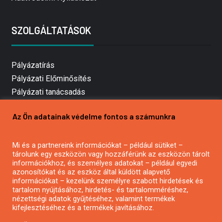
SZOLGÁLTATÁSOK
Pályázatírás
Pályázati Előminősítés
Pályázati tanácsadás
Pályázatírás vállalkozásoknak
Az Ön adatainak védelme fontos a számunkra
Mezőgazdasági pályázatírás
Pályázatírás magánszemélyeknek
Mi és a partnereink információkat – például sütiket –
Pályázatírás civil szervezeteknek
tárolunk egy eszközön vagy hozzáférünk az eszközön tárolt
Pályázatírás önkormányzatoknak
információkhoz, és személyes adatokat – például egyedi
azonosítókat és az eszköz által küldött alapvető
Pályázatfigyelés
információkat – kezelünk személyre szabott hirdetések és
Specifikus pályázatfigyelés vagy hírlevél
tartalom nyújtásához, hirdetés- és tartalomméréshez,
nézettségi adatok gyűjtéséhez, valamint termékek
kifejlesztéséhez és a termékek javításához.
PÁLYÁZATFIGYELŐ