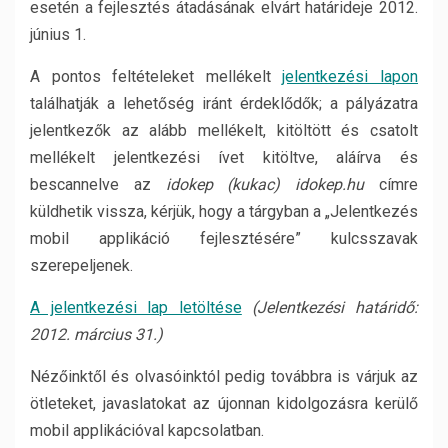
esetén a fejlesztés átadásának elvárt határideje 2012.
június 1.
A pontos feltételeket mellékelt
jelentkezési lapon
találhatják a lehetőség iránt érdeklődők; a pályázatra
jelentkezők az alább mellékelt, kitöltött és csatolt
mellékelt jelentkezési ívet kitöltve, aláírva és
bescannelve az
idokep (kukac) idokep.hu
címre
küldhetik vissza, kérjük, hogy a tárgyban a „Jelentkezés
mobil applikáció fejlesztésére” kulcsszavak
szerepeljenek.
A jelentkezési lap letöltése
(Jelentkezési határidő:
2012. március 31.)
Nézőinktől és olvasóinktól pedig továbbra is várjuk az
ötleteket, javaslatokat az újonnan kidolgozásra kerülő
mobil applikációval kapcsolatban.