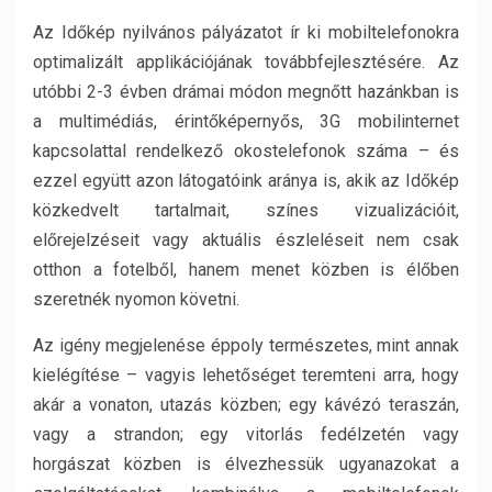
Az Időkép nyilvános pályázatot ír ki mobiltelefonokra
optimalizált applikációjának továbbfejlesztésére. Az
utóbbi 2-3 évben drámai módon megnőtt hazánkban is
a multimédiás, érintőképernyős, 3G mobilinternet
kapcsolattal rendelkező okostelefonok száma – és
ezzel együtt azon látogatóink aránya is, akik az Időkép
közkedvelt tartalmait, színes vizualizációit,
előrejelzéseit vagy aktuális észleléseit nem csak
otthon a fotelből, hanem menet közben is élőben
szeretnék nyomon követni.
Az igény megjelenése éppoly természetes, mint annak
kielégítése – vagyis lehetőséget teremteni arra, hogy
akár a vonaton, utazás közben; egy kávézó teraszán,
vagy a strandon; egy vitorlás fedélzetén vagy
horgászat közben is élvezhessük ugyanazokat a