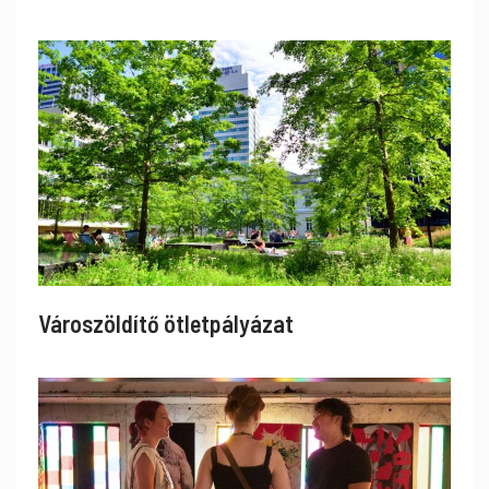
Városzöldítő ötletpályázat