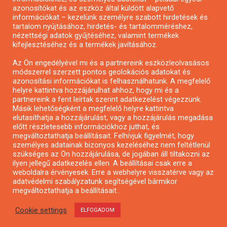
azonosítókat és az eszköz által küldött alapvető
Pályázatfigyelés
információkat – kezelünk személyre szabott hirdetések és
Specifikus pályázatfigyelés vagy hírlevél
tartalom nyújtásához, hirdetés- és tartalomméréshez,
nézettségi adatok gyűjtéséhez, valamint termékek
kifejlesztéséhez és a termékek javításához.
PÁLYÁZATFIGYELŐ
Az Ön engedélyével mi és a partnereink eszközleolvasásos
módszerrel szerzett pontos geolokációs adatokat és
azonosítási információkat is felhasználhatunk. A megfelelő
helyre kattintva hozzájárulhat ahhoz, hogy mi és a
Pályázatok magánszemélyeknek
partnereink a fent leírtak szerint adatkezelést végezzünk.
Pályázatok civil szervezeteknek
Másik lehetőségként a megfelelő helyre kattintva
elutasíthatja a hozzájárulást, vagy a hozzájárulás megadása
Pályázatok vállalkozásoknak
előtt részletesebb információkhoz juthat, és
Önkormányzati pályázatok
megváltoztathatja beállításait. Felhívjuk figyelmét, hogy
személyes adatainak bizonyos kezeléséhez nem feltétlenül
Mezőgazdasági pályázatok
szükséges az Ön hozzájárulása, de jogában áll tiltakozni az
Falusi turizmus pályázatok
ilyen jellegű adatkezelés ellen. A beállításai csak erre a
weboldalra érvényesek. Erre a webhelyre visszatérve vagy az
Napelem pályázatok
adatvédelmi szabályzatunk segítségével bármikor
GINOP pályázatok
megváltoztathatja a beállításait..
Cookie settings
ELFOGADOM
Copyright © All rights reserved.