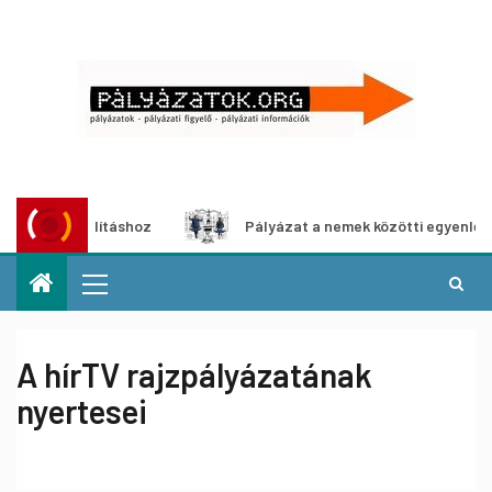
a-kiállításhoz
Pályázat a nemek közötti egyenlőség euró
A hírTV rajzpályázatának
nyertesei