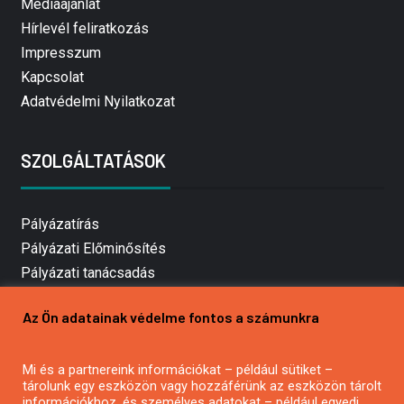
Médiaajánlat
Hírlevél feliratkozás
Impresszum
Kapcsolat
Adatvédelmi Nyilatkozat
SZOLGÁLTATÁSOK
Pályázatírás
Pályázati Előminősítés
Pályázati tanácsadás
Pályázatírás vállalkozásoknak
Az Ön adatainak védelme fontos a számunkra
Mezőgazdasági pályázatírás
Pályázatírás magánszemélyeknek
Mi és a partnereink információkat – például sütiket –
Pályázatírás civil szervezeteknek
tárolunk egy eszközön vagy hozzáférünk az eszközön tárolt
Pályázatírás önkormányzatoknak
információkhoz, és személyes adatokat – például egyedi