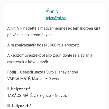
A hírTV kihírdette a magyar népmesék témakörben kiírt
pályázatának eredményeit.
A rajzpályázatára közel 3000 rajz érkezett.
A képzőművészekből álló zsűri döntése alapján a
nyertesek a következők:
Fődíj
– Családi utazás Euro Disneylandbe
VARGA MÁTÉ, Marcali – 9 éves
II. helyezett*
TAKÁCS MÁTÉ, Zalaigrice – 8 éves
III. helyezett*