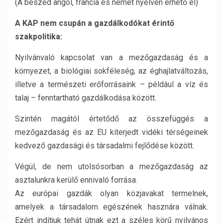
(A beszéd angol, francia és német nyelven érhető el)
A KAP nem csupán a gazdálkodókat érintő
szakpolitika:
Nyilvánvaló kapcsolat van a mezőgazdaság és a
környezet, a biológiai sokféleség, az éghajlatváltozás,
illetve a természeti erőforrásaink – például a víz és
talaj – fenntartható gazdálkodása között.
Szintén magától értetődő az összefüggés a
mezőgazdaság és az EU kiterjedt vidéki térségeinek
kedvező gazdasági és társadalmi fejlődése között.
Végül, de nem utolsósorban a mezőgazdaság az
asztalunkra kerülő ennivaló forrása.
Az európai gazdák olyan közjavakat termelnek,
amelyek a társadalom egészének hasznára válnak.
Ezért indítjuk tehát útnak ezt a széles körű nyilvános