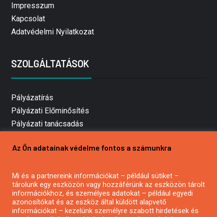
Impresszum
Kapcsolat
Adatvédelmi Nyilatkozat
SZOLGÁLTATÁSOK
Pályázatírás
Pályázati Előminősítés
Pályázati tanácsadás
Pályázatírás vállalkozásoknak
Az Ön adatainak védelme fontos a számunkra
Mezőgazdasági pályázatírás
Pályázatírás magánszemélyeknek
Mi és a partnereink információkat – például sütiket –
Pályázatírás civil szervezeteknek
tárolunk egy eszközön vagy hozzáférünk az eszközön tárolt
Pályázatírás önkormányzatoknak
információkhoz, és személyes adatokat – például egyedi
azonosítókat és az eszköz által küldött alapvető
Pályázatfigyelés
információkat – kezelünk személyre szabott hirdetések és
Specifikus pályázatfigyelés vagy hírlevél