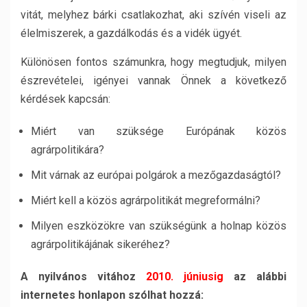
vitát, melyhez bárki csatlakozhat, aki szívén viseli az
élelmiszerek, a gazdálkodás és a vidék ügyét.
Különösen fontos számunkra, hogy megtudjuk, milyen
észrevételei, igényei vannak Önnek a következő
kérdések kapcsán:
Miért van szüksége Európának közös
agrárpolitikára?
Mit várnak az európai polgárok a mezőgazdaságtól?
Miért kell a közös agrárpolitikát megreformálni?
Milyen eszközökre van szükségünk a holnap közös
agrárpolitikájának sikeréhez?
A nyilvános vitához
2010. júniusig
az alábbi
internetes honlapon szólhat hozzá: