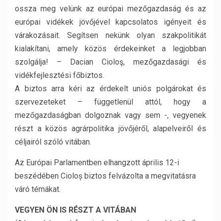
ossza meg velünk az európai mezőgazdaság és az
európai vidékek jövőjével kapcsolatos igényeit és
várakozásait. Segítsen nekünk olyan szakpolitikát
kialakítani, amely közös érdekeinket a legjobban
szolgálja! – Dacian Cioloş, mezőgazdasági és
vidékfejlesztési főbiztos.
A biztos arra kéri az érdekelt uniós polgárokat és
szervezeteket – függetlenül attól, hogy a
mezőgazdaságban dolgoznak vagy sem -, vegyenek
részt a közös agrárpolitika jövőjéről, alapelveiről és
céljairól szóló vitában.
Az Európai Parlamentben elhangzott április 12-i
beszédében Cioloș biztos felvázolta a megvitatásra
váró témákat.
VEGYEN ÖN IS RÉSZT A VITÁBAN