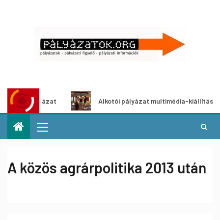
etpályázat
Alkotói pályázat multimédia-kiállításhoz
A közös agrárpolitika 2013 után