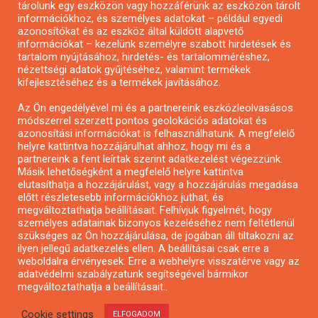
tárolunk egy eszközön vagy hozzáférünk az eszközön tárolt
Pályázatírás önkormányzatoknak
információkhoz, és személyes adatokat – például egyedi
azonosítókat és az eszköz által küldött alapvető
Pályázatfigyelés
információkat – kezelünk személyre szabott hirdetések és
Specifikus pályázatfigyelés vagy hírlevél
tartalom nyújtásához, hirdetés- és tartalomméréshez,
nézettségi adatok gyűjtéséhez, valamint termékek
kifejlesztéséhez és a termékek javításához.
PÁLYÁZATFIGYELŐ
Az Ön engedélyével mi és a partnereink eszközleolvasásos
módszerrel szerzett pontos geolokációs adatokat és
azonosítási információkat is felhasználhatunk. A megfelelő
helyre kattintva hozzájárulhat ahhoz, hogy mi és a
Pályázatok magánszemélyeknek
partnereink a fent leírtak szerint adatkezelést végezzünk.
Pályázatok civil szervezeteknek
Másik lehetőségként a megfelelő helyre kattintva
elutasíthatja a hozzájárulást, vagy a hozzájárulás megadása
Pályázatok vállalkozásoknak
előtt részletesebb információkhoz juthat, és
Önkormányzati pályázatok
megváltoztathatja beállításait. Felhívjuk figyelmét, hogy
személyes adatainak bizonyos kezeléséhez nem feltétlenül
Mezőgazdasági pályázatok
szükséges az Ön hozzájárulása, de jogában áll tiltakozni az
Falusi turizmus pályázatok
ilyen jellegű adatkezelés ellen. A beállításai csak erre a
weboldalra érvényesek. Erre a webhelyre visszatérve vagy az
Napelem pályázatok
adatvédelmi szabályzatunk segítségével bármikor
GINOP pályázatok
megváltoztathatja a beállításait..
Cookie settings
ELFOGADOM