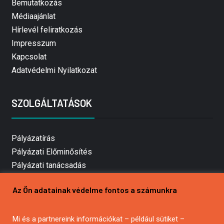
Bemutatkozás
Médiaajánlat
Hírlevél feliratkozás
Impresszum
Kapcsolat
Adatvédelmi Nyilatkozat
SZOLGÁLTATÁSOK
Pályázatírás
Pályázati Előminősítés
Pályázati tanácsadás
Pályázatírás vállalkozásoknak
Az Ön adatainak védelme fontos a számunkra
Mezőgazdasági pályázatírás
Pályázatírás magánszemélyeknek
Mi és a partnereink információkat – például sütiket –
Pályázatírás civil szervezeteknek