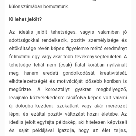
különszámában bemutatunk.
Ki lehet jelölt?
Az ideális jelölt tehetséges, vagyis valamiben jó
adottságokkal rendelkezik, pozitív személyisége és
eltökéltsége révén képes figyelemre méltó eredményt
felmutatni egy vagy akár több tevékenységterületen. A
tehetsége tehát nem (csak) fiatal korában nyilvánult
meg, hanem eredeti gondolkodását, kreativitását,
elkötelezettségét és motivációját idősebb korában is
megőrizte. A korosztályt gyakran megbélyegző,
lesajnáló közvélekedésre rácáfolva képes volt valami
új dologba kezdeni, szokatlant vagy akár merészet
lépni, és ezáltal pozitív változást hozni életébe. Az
ideális jelölt egyfajta példakép, aki hitelesen képviseli
és saját példájával igazolja, hogy az élet teljes,