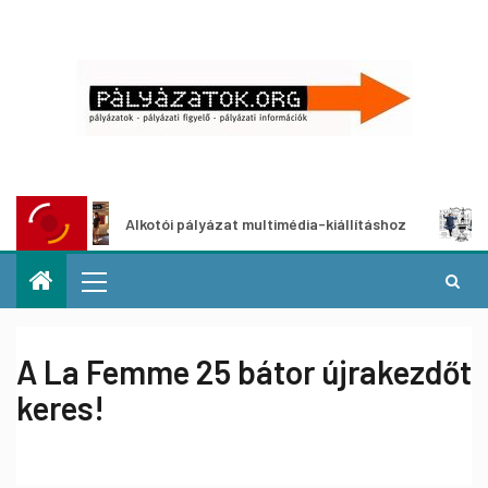
Alkotói pályázat multimédia-kiállításhoz
Pályáza
A La Femme 25 bátor újrakezdőt
keres!