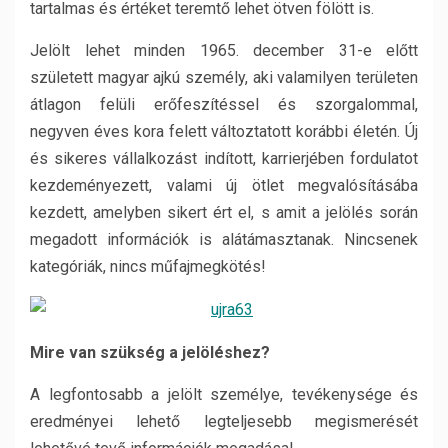
tartalmas és értéket teremtő lehet ötven fölött is.
Jelölt lehet minden 1965. december 31-e előtt
született magyar ajkú személy, aki valamilyen területen
átlagon felüli erőfeszítéssel és szorgalommal,
negyven éves kora felett változtatott korábbi életén. Új
és sikeres vállalkozást indított, karrierjében fordulatot
kezdeményezett, valami új ötlet megvalósításába
kezdett, amelyben sikert ért el, s amit a jelölés során
megadott információk is alátámasztanak. Nincsenek
kategóriák, nincs műfajmegkötés!
Mire van szükség a jelöléshez?
A legfontosabb a jelölt személye, tevékenysége és
eredményei lehető legteljesebb megismerését