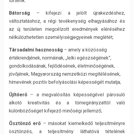
történik.
Bátorság
– kifejezi a jelölt újrakezdéshez,
változtatáshoz, a régi tevékenység elhagyásához és
az új területen megcélzott eredmények eléréséhez
nélkülözhetetlen személyiségjegyeinek meglétét;
Társadalmi hasznosság
– amely a közösség
értékrendjének, normáinak, „lelki egészségének”,
gondolkodásának, fejlődésének, életminőségének,
jövőjének, Magyarország nemzetközi megítélésének,
hírnevének pozitív befolyásolási képességét mutatja;
Újítóerő
– a megvalósítás képességével párosuló
alkotó kreativitás és a tömegirányzattól való
különbözőséget kifejező minőségi jellemző;
Ösztönző erő
– másokat kiemelkedő teljesítményre
ösztönzés, a teljesítmény láthatóvá tételének