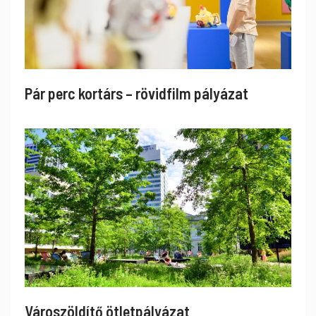
Pár perc kortárs – rövidfilm pályázat
Városzöldítő ötletpályázat