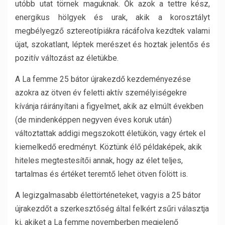
utóbb utat törnek maguknak. Ők azok a tettre kész,
energikus hölgyek és urak, akik a korosztályt
megbélyegző sztereotípiákra rácáfolva kezdtek valami
újat, szokatlant, léptek merészet és hoztak jelentős és
pozitív változást az életükbe.
A La femme 25 bátor újrakezdő kezdeményezése
azokra az ötven év feletti aktív személyiségekre
kívánja ráirányítani a figyelmet, akik az elmúlt években
(de mindenképpen negyven éves koruk után)
változtattak addigi megszokott életükön, vagy értek el
kiemelkedő eredményt. Köztünk élő példaképek, akik
hiteles megtestesítői annak, hogy az élet teljes,
tartalmas és értéket teremtő lehet ötven fölött is.
A legizgalmasabb élettörténeteket, vagyis a 25 bátor
újrakezdőt a szerkesztőség által felkért zsűri választja
ki, akiket a La femme novemberben megjelenő