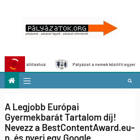
dia-kiállításhoz
Pályázat a nemek közötti egyenlőség eu
A Legjobb Európai
Gyermekbarát Tartalom díj!
Nevezz a BestContentAward.eu-
n, és nyerj egy Google