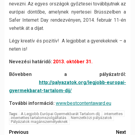
nevezni. Az egyes országok győztesei továbbjutnak az
európai döntőbe, amelynek nyertesei Brüsszelben a
Safer Internet Day rendezvényen, 2014. február 11-én
vehetik át a díjat.
Légy kreatív és pozitív! A legjobbat a gyerekeknek – a
neten is!
Nevezési határidő:
2013. október 31.
Bővebben a pályázatról:
http://palyazatok.org/legjobb-europai-
gyermekbarat-tartalom-dij/
További információ:
www.bestcontentaward.eu
A Legjobb Európai Gyermekbarát Tartalom díj
internettes
Tags:
internettes tartalomszolgáltatás
Nemzetközi pályázatok
Pályázatok magánszemélyeknek
Previous
Next