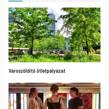
Városzöldítő ötletpályázat