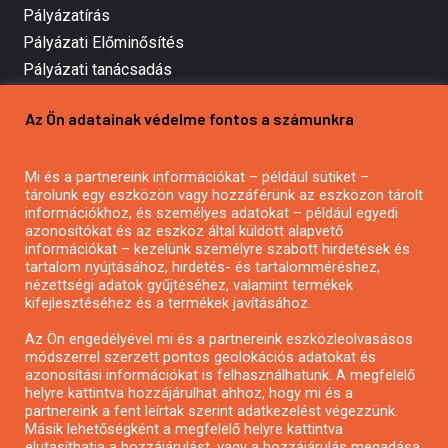
Pályázatírás
Pályázati Előminősítés
Pályázati tanácsadás
Pályázatírás vállalkozásoknak
Az Ön adatainak védelme fontos a számunkra
Mezőgazdasági pályázatírás
Pályázatírás magánszemélyeknek
Mi és a partnereink információkat – például sütiket –
Pályázatírás civil szervezeteknek
tárolunk egy eszközön vagy hozzáférünk az eszközön tárolt
Pályázatírás önkormányzatoknak
információkhoz, és személyes adatokat – például egyedi
azonosítókat és az eszköz által küldött alapvető
Pályázatfigyelés
információkat – kezelünk személyre szabott hirdetések és
Specifikus pályázatfigyelés vagy hírlevél
tartalom nyújtásához, hirdetés- és tartalomméréshez,
nézettségi adatok gyűjtéséhez, valamint termékek
kifejlesztéséhez és a termékek javításához.
PÁLYÁZATFIGYELŐ
Az Ön engedélyével mi és a partnereink eszközleolvasásos
módszerrel szerzett pontos geolokációs adatokat és
azonosítási információkat is felhasználhatunk. A megfelelő
helyre kattintva hozzájárulhat ahhoz, hogy mi és a
Pályázatok magánszemélyeknek
partnereink a fent leírtak szerint adatkezelést végezzünk.
Pályázatok civil szervezeteknek
Másik lehetőségként a megfelelő helyre kattintva
elutasíthatja a hozzájárulást, vagy a hozzájárulás megadása