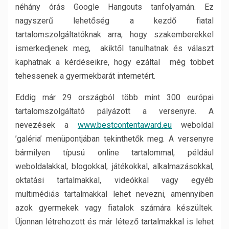
néhány órás Google Hangouts tanfolyamán. Ez
nagyszerű lehetőség a kezdő fiatal
tartalomszolgáltatóknak arra, hogy szakemberekkel
ismerkedjenek meg, akiktől tanulhatnak és választ
kaphatnak a kérdéseikre, hogy ezáltal még többet
tehessenek a gyermekbarát internetért.
Eddig már 29 országból több mint 300 európai
tartalomszolgáltató pályázott a versenyre. A
nevezések a
www.bestcontentaward.eu
weboldal
’galéria’ menüpontjában tekinthetők meg. A versenyre
bármilyen típusú online tartalommal, például
weboldalakkal, blogokkal, játékokkal, alkalmazásokkal,
oktatási tartalmakkal, videókkal vagy egyéb
multimédiás tartalmakkal lehet nevezni, amennyiben
azok gyermekek vagy fiatalok számára készültek.
Újonnan létrehozott és már létező tartalmakkal is lehet