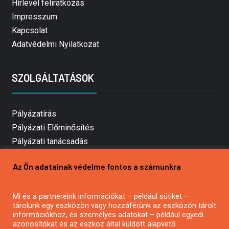
Hírlevél feliratkozás
Impresszum
Kapcsolat
Adatvédelmi Nyilatkozat
SZOLGÁLTATÁSOK
Pályázatírás
Pályázati Előminősítés
Pályázati tanácsadás
Pályázatírás vállalkozásoknak
Az Ön adatainak védelme fontos a számunkra
Mezőgazdasági pályázatírás
Pályázatírás magánszemélyeknek
Mi és a partnereink információkat – például sütiket –
Pályázatírás civil szervezeteknek
tárolunk egy eszközön vagy hozzáférünk az eszközön tárolt
Pályázatírás önkormányzatoknak
információkhoz, és személyes adatokat – például egyedi
azonosítókat és az eszköz által küldött alapvető
Pályázatfigyelés