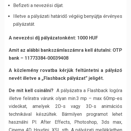
Befizeti a nevezési díjat.
Illetve a pályázati határidő végéig benyújtja érvényes
pályázatát.
A nevezési díj pályázatonként: 1000 HUF
Amit az alábbi bankszámlaszámra kell átutalni: OTP
bank – 11773384-00039408
A közlemény rovatba kérjük feltüntetni a pályázó
nevét illetve a „Flashback pályázat” jeligét.
De mit kell csinálni?
A pályázatra a Flashback logóra
illetve feliratra várunk olyan min.3 mp – max 60mp-es
videókat, amelyek 2D-s vagy 3D-s animációs
technikával készültek. Bármilyen programot lehet
használni Pl. After Effects, Photoshop, 3ds max,
Cinema 4D, Houdini, XSI, stb. A pályázati mellékletben