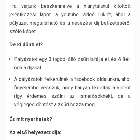
–ra várjunk beszkennelve a hiánytalanul kitöltött
jelentkezési lapot, a youtube videó linkjét, ahol a
pályázat megtalálható és a nevezési díj befizetéséről
szóló képet.
De ki dönti el?
Pályázatot egy 3 tagból álló zsűri bírálja el, és ő ítéli
oda a díjakat.
A pályázatok felkerülnek a facebook oldalunkra, ahol
figyelembe vesszük, hogy hányan likeolták a videót
(így érdemes szólni az ismerősöknek), de a
végleges döntést a zsűri hozza meg.
És mit nyerhetek?
Az első helyezett díja: