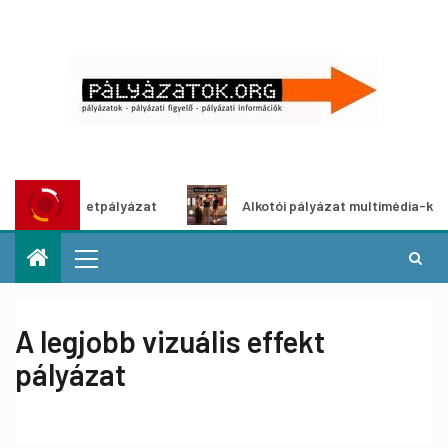
tő ötletpályázat
Alkotói pályázat multimédia-kiállításhoz
A legjobb vizuális effekt
pályázat