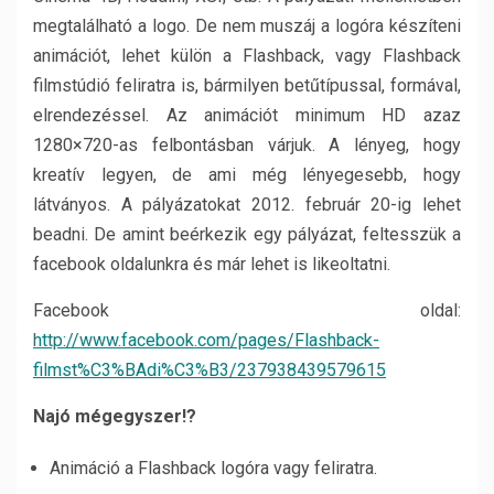
megtalálható a logo. De nem muszáj a logóra készíteni
animációt, lehet külön a Flashback, vagy Flashback
filmstúdió feliratra is, bármilyen betűtípussal, formával,
elrendezéssel. Az animációt minimum HD azaz
1280×720-as felbontásban várjuk. A lényeg, hogy
kreatív legyen, de ami még lényegesebb, hogy
látványos. A pályázatokat 2012. február 20-ig lehet
beadni. De amint beérkezik egy pályázat, feltesszük a
facebook oldalunkra és már lehet is likeoltatni.
Facebook oldal:
http://www.facebook.com/pages/Flashback-
filmst%C3%BAdi%C3%B3/237938439579615
Najó mégegyszer!?
Animáció a Flashback logóra vagy feliratra.