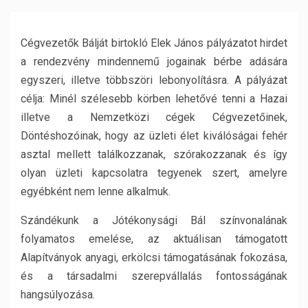
Cégvezetők Bálját birtokló Elek János pályázatot hirdet
a rendezvény mindennemű jogainak bérbe adására
egyszeri, illetve többszöri lebonyolításra. A pályázat
célja: Minél szélesebb körben lehetővé tenni a Hazai
illetve a Nemzetközi cégek Cégvezetőinek,
Döntéshozóinak, hogy az üzleti élet kiválóságai fehér
asztal mellett találkozzanak, szórakozzanak és így
olyan üzleti kapcsolatra tegyenek szert, amelyre
egyébként nem lenne alkalmuk.
Szándékunk a Jótékonysági Bál színvonalának
folyamatos emelése, az aktuálisan támogatott
Alapítványok anyagi, erkölcsi támogatásának fokozása,
és a társadalmi szerepvállalás fontosságának
hangsúlyozása.