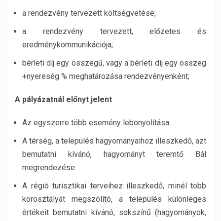
a rendezvény tervezett költségvetése;
a rendezvény tervezett, előzetes és
eredménykommunikációja;
bérleti díj egy összegű, vagy a bérleti díj egy összeg
+nyereség % meghatározása rendezvényenként;
A pályázatnál előnyt jelent
Az egyszerre több esemény lebonyolítása.
A térség, a település hagyományaihoz illeszkedő, azt
bemutatni kívánó, hagyományt teremtő Bál
megrendezése.
A régió turisztikai terveihez illeszkedő, minél több
korosztályát megszólító, a település különleges
értékeit bemutatni kívánó, sokszínű (hagyományok,