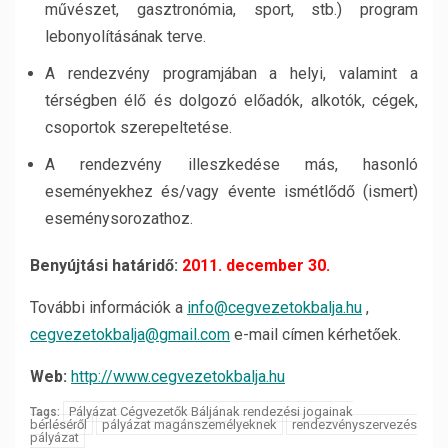
művészet, gasztronómia, sport, stb.) program
lebonyolításának terve.
A rendezvény programjában a helyi, valamint a
térségben élő és dolgozó előadók, alkotók, cégek,
csoportok szerepeltetése.
A rendezvény illeszkedése más, hasonló
eseményekhez és/vagy évente ismétlődő (ismert)
eseménysorozathoz.
Benyújtási határidő:
2011. december 30.
További információk a
info@cegvezetokbalja.hu
,
cegvezetokbalja@gmail.com
e-mail címen kérhetőek.
Web:
http://www.cegvezetokbalja.hu
Pályázat Cégvezetők Báljának rendezési jogainak
Tags:
bérléséről
pályázat magánszemélyeknek
rendezvényszervezés
pályázat