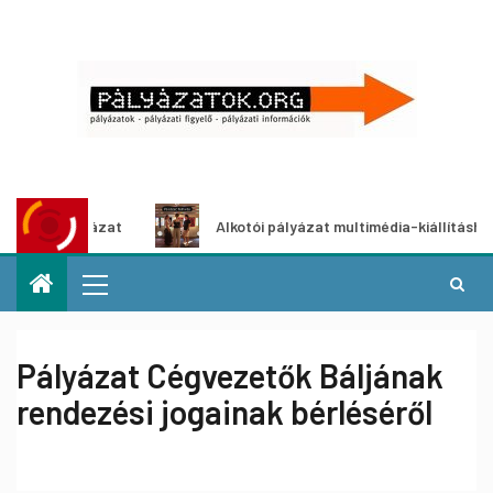
pályázat
Alkotói pályázat multimédia-kiállításhoz
Pályázat Cégvezetők Báljának
rendezési jogainak bérléséről