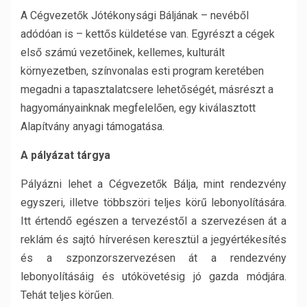
A Cégvezetők Jótékonysági Báljának – nevéből
adódóan is – kettős küldetése van. Egyrészt a cégek
első számú vezetőinek, kellemes, kulturált
környezetben, színvonalas esti program keretében
megadni a tapasztalatcsere lehetőségét, másrészt a
hagyományainknak megfelelően, egy kiválasztott
Alapítvány anyagi támogatása.
A pályázat tárgya
Pályázni lehet a Cégvezetők Bálja, mint rendezvény
egyszeri, illetve többszöri teljes körű lebonyolítására.
Itt értendő egészen a tervezéstől a szervezésen át a
reklám és sajtó hírverésen keresztül a jegyértékesítés
és a szponzorszervezésen át a rendezvény
lebonyolításáig és utókövetésig jó gazda módjára.
Tehát teljes körűen.