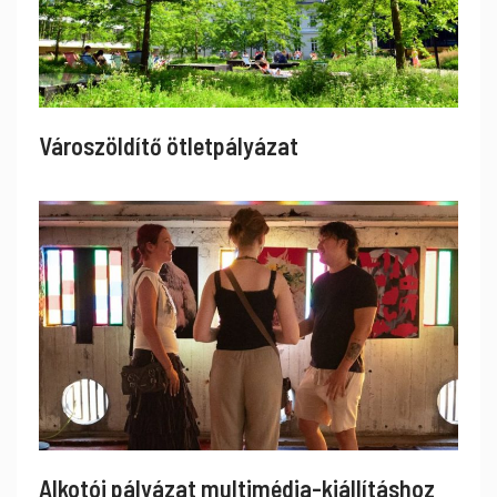
Városzöldítő ötletpályázat
Alkotói pályázat multimédia-kiállításhoz