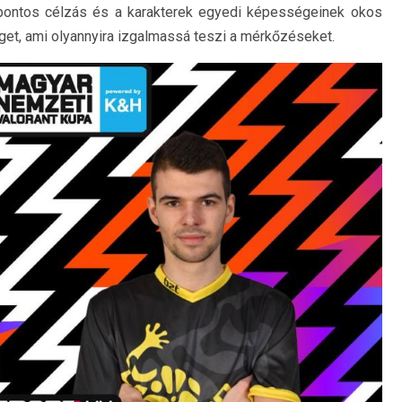
 pontos célzás és a karakterek egyedi képességeinek okos
get, ami olyannyira izgalmassá teszi a mérkőzéseket.