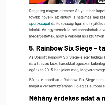
Rengeteg magyar streamer és youtuber kapott 
tovább növelik az amúgy is hatalmas népsze
sport-csapat
és közösségi liga, ahol a játéko
iskolák és egyetemek is bekapcsolódtak a v
megerősítették, hogy a Valorant hosszú távon i
5. Rainbow Six Siege – t
Az Ubisoft Rainbow Six Siege-e egy taktikai 
és a feszes közelharcokkal egészen különlege
egészen 2015-ben jelent meg, Magyarországon
Bár az e-sportban a Rainbow Six Siege nem ak
magát a versenyszférában. Főleg az európai é
Néhány érdekes adat a m