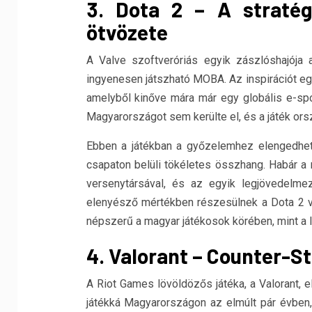
3. Dota 2 – A stratég
ötvözete
A Valve szoftveróriás egyik zászlóshajój
ingyenesen játszható MOBA. Az inspirációt eg
amelyből kinőve mára már egy globális e-sp
Magyarországot sem kerülte el, és a játék orsz
Ebben a játékban a győzelemhez elengedhete
csapaton belüli tökéletes összhang. Habár a 
versenytársával, és az egyik legjövedelme
elenyésző mértékben részesülnek a Dota 2 ve
népszerű a magyar játékosok körében, mint a li
4. Valorant – Counter-St
A Riot Games lövöldözős játéka, a Valorant,
játékká Magyarországon az elmúlt pár évben,