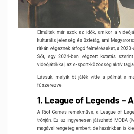
Elmúltak már azok az idők, amikor a videó
kulturális jelenség és üzletág, ami Magyarors
ritkán végeznek átfogó felméréseket, a 2023-a
Sőt, egy 2024-ben végzett kutatás szerint
videójátékkal, az e-sport-közösség aktív tagj
Lássuk, melyik öt játék vitte a pálmát a 
fűszerezve.
1. League of Legends – 
A Riot Games remekműve, a League of Legend
trónján. Ez az ingyenesen játszható MOBA (Mu
magával rengeteg embert, de hazánkban is kie