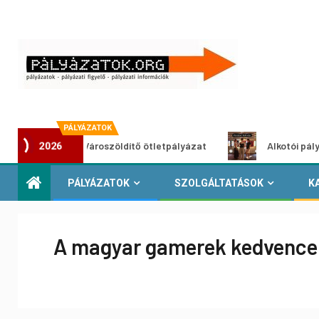
PÁLYÁZATOK
Városzöldítő ötletpályázat
Alkotói pályázat multimédia
2026
PÁLYÁZATOK
SZOLGÁLTATÁSOK
K
A magyar gamerek kedvencei 