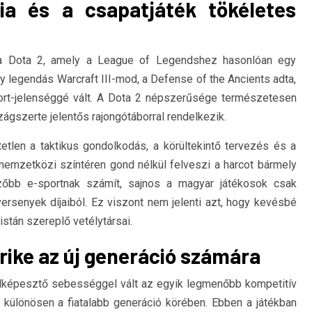
ia és a csapatjáték tökéletes
a a Dota 2, amely a League of Legendshez hasonlóan egy
y legendás Warcraft III-mod, a Defense of the Ancients adta,
ort-jelenséggé vált. A Dota 2 népszerűsége természetesen
ágszerte jelentős rajongótáborral rendelkezik.
tlen a taktikus gondolkodás, a körültekintő tervezés és a
nemzetközi színtéren gond nélkül felveszi a harcot bármely
zőbb e-sportnak számít, sajnos a magyar játékosok csak
rsenyek díjaiból. Ez viszont nem jelenti azt, hogy kevésbé
stán szereplő vetélytársai.
rike az új generáció számára
 elképesztő sebességgel vált az egyik legmenőbb kompetitív
 különösen a fiatalabb generáció körében. Ebben a játékban