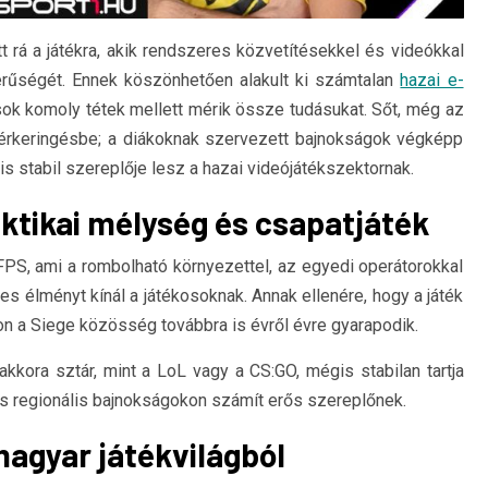
rá a játékra, akik rendszeres közvetítésekkel és videókkal
rűségét. Ennek köszönhetően alakult ki számtalan
hazai e-
sok komoly tétek mellett mérik össze tudásukat. Sőt, még az
érkeringésbe; a diákoknak szervezett bajnokságok végképp
s stabil szereplője lesz a hazai videójátékszektornak.
aktikai mélység és csapatjáték
FPS, ami a rombolható környezettel, az egyedi operátorokkal
s élményt kínál a játékosoknak. Annak ellenére, hogy a játék
 a Siege közösség továbbra is évről évre gyarapodik.
kora sztár, mint a LoL vagy a CS:GO, mégis stabilan tartja
s regionális bajnokságokon számít erős szereplőnek.
agyar játékvilágból