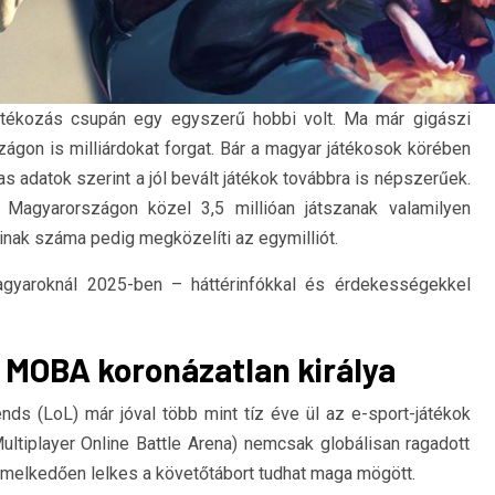
játékozás csupán egy egyszerű hobbi volt.
Ma már gigászi
zágon is milliárdokat forgat. Bár a magyar játékosok körében
s adatok szerint a jól bevált játékok továbbra is népszerűek.
 Magyarországon közel 3,5 millióan játszanak valamilyen
ainak száma pedig megközelíti az egymilliót.
magyaroknál 2025-ben – háttérinfókkal és érdekességekkel
A MOBA koronázatlan királya
s (LoL) már jóval több mint tíz éve ül az e-sport-játékok
ltiplayer Online Battle Arena) nemcsak globálisan ragadott
melkedően lelkes a követőtábort tudhat maga mögött.