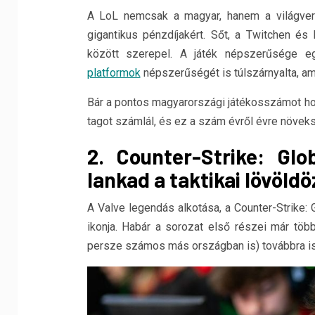
A LoL nemcsak a magyar, hanem a világvers
gigantikus pénzdíjakért. Sőt, a Twitchen é
között szerepel. A játék népszerűsége
platformok
népszerűségét is túlszárnyalta, ami
Bár a pontos magyarországi játékosszámot homá
tagot számlál, és ez a szám évről évre növeks
2. Counter-Strike: Gl
lankad a taktikai lövöl
A Valve legendás alkotása, a Counter-Strike:
ikonja. Habár a sorozat első részei már töb
persze számos más országban is) továbbra i