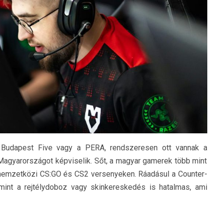
a Budapest Five vagy a PERA, rendszeresen ott vannak a
gyarországot képviselik. Sőt, a magyar gamerek több mint
 be nemzetközi CS:GO és CS2 versenyeken. Ráadásul a Counter-
 mint a rejtélydoboz vagy skinkereskedés is hatalmas, ami