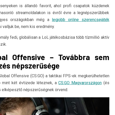
enyeken is állandó favorit, ahol profi csapatok küzdenek
s hasonló streamoldalakon is évről évre a legnépszerűbbek
 egyes országokban még a
legjobb online szerencsejáték
 valljuk be, nem kis eredmény.
ly fedi, globálisan a LoL játékosbázisa több tízmillió aktív
zik.
obal Offensive – Továbbra sem
dözés népszerűsége
 Global Offensive (CS:GO) a taktikai FPS-ek megkerülhetetlen
b mint két évtizede léteznek, a
CS:GO Magyarországon
(és
s elképesztő népszerűségnek örvend.