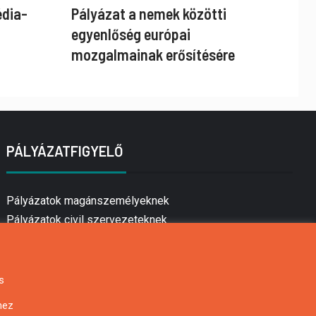
édia-
Pályázat a nemek közötti
egyenlőség európai
mozgalmainak erősítésére
PÁLYÁZATFIGYELŐ
Pályázatok magánszemélyeknek
Pályázatok civil szervezeteknek
Pályázatok vállalkozásoknak
Önkormányzati pályázatok
Mezőgazdasági pályázatok
s
Falusi turizmus pályázatok
hez
Napelem pályázatok