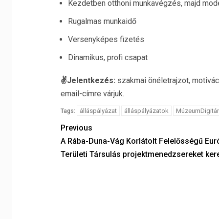
Kezdetben otthoni munkavégzés, majd mode
Rugalmas munkaidő
Versenyképes fizetés
Dinamikus, profi csapat
✌️Jelentkezés:
szakmai önéletrajzot, motivác
email-címre várjuk.
álláspályázat
álláspályázatok
MúzeumDigitár
Tags:
Previous
A Rába-Duna-Vág Korlátolt Felelősségű Eur
Területi Társulás projektmenedzsereket ker