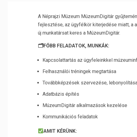
A Néprajzi Múzeum MúzeumDigitár gyűjtemény
fejlesztése, az ügyfélkör kiterjedése miatt, a
új munkatársat keres a MúzeumDigitár.
🗂FŐBB FELADATOK, MUNKÁK:
Kapcsolattartás az ügyfeleinkkel múzeumin
Felhasználói tréningek megtartása
Továbbképzések szervezése, lebonyolítás
Adatbázis építés
MúzeumDigitár alkalmazások kezelése
Kommunikációs feladatok
AMIT KÉRÜNK: