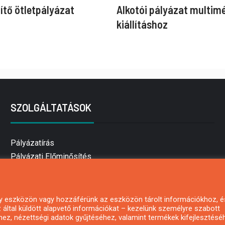
ítő ötletpályázat
Alkotói pályázat multim
kiállításhoz
SZOLGÁLTATÁSOK
Pályázatírás
Pályázati Előminősítés
Pályázati tanácsadás
Pályázatírás vállalkozásoknak
Mezőgazdasági pályázatírás
 egy eszközön vagy hozzáférünk az eszközön tárolt információkhoz, é
által küldött alapvető információkat – kezelünk személyre szabott
Pályázatírás magánszemélyeknek
hez, nézettségi adatok gyűjtéséhez, valamint termékek kifejlesztésé
Pályázatírás civil szervezeteknek