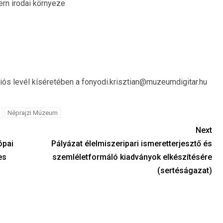
rn irodai környeze
iós levél kíséretében a fonyodi.krisztian@muzeumdigitar.hu
Néprajzi Múzeum
Next
ópai
Pályázat élelmiszeripari ismeretterjesztő és
es
szemléletformáló kiadványok elkészítésére
(sertéságazat)