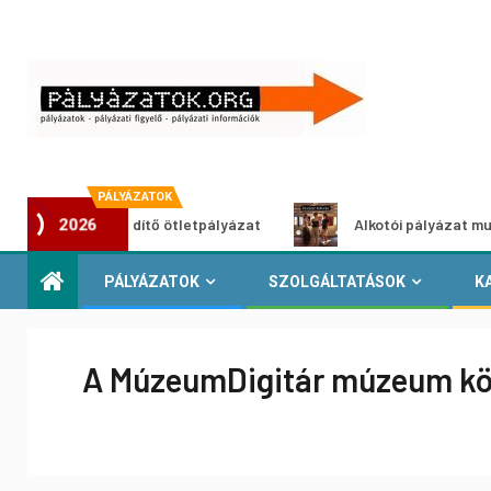
PÁLYÁZATOK
Városzöldítő ötletpályázat
Alkotói pályázat multimédia-k
2026
PÁLYÁZATOK
SZOLGÁLTATÁSOK
K
A MúzeumDigitár múzeum köz