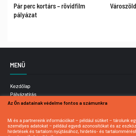
Pár perc kortárs – rövidfilm
Városzöld
pályázat
MENÜ
Kezdőlap
Pályázatírás
Az Ön adatainak védelme fontos a számunkra
Bemutatkozás
Médiaajánlat
Hírlevél feliratkozás
Mi és a partnereink információkat – például sütiket – tárolunk
személyes adatokat – például egyedi azonosítókat és az eszköz 
Impresszum
hirdetések és tartalom nyújtásához, hirdetés- és tartalommérés
Kapcsolat