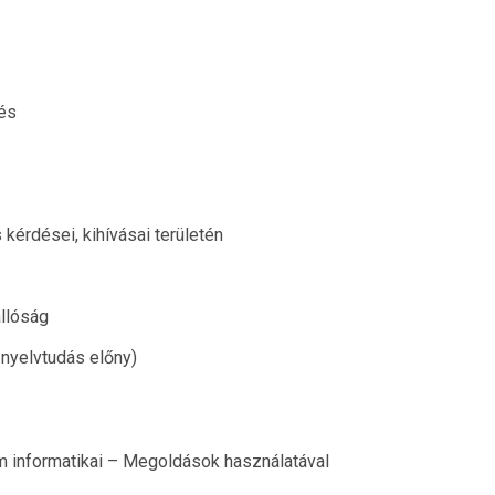
és
kérdései, kihívásai területén
állóság
nyelvtudás előny)
 informatikai – Megoldások használatával