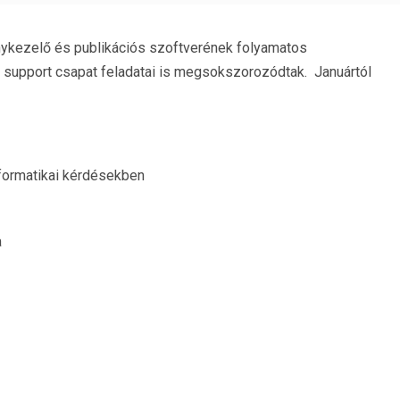
kezelő és publikációs szoftverének folyamatos
 a support csapat feladatai is megsokszorozódtak. Januártól
formatikai kérdésekben
a