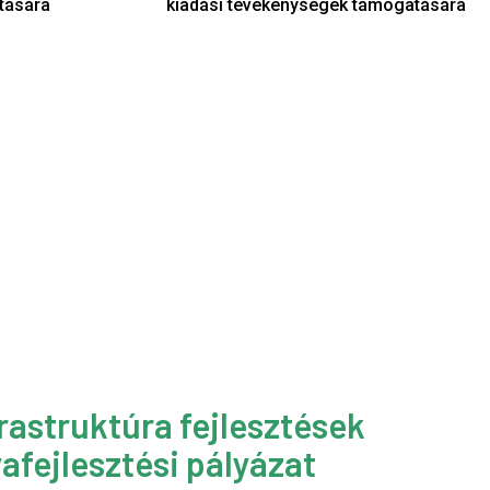
tására
kiadási tevékenységek támogatására
rastruktúra fejlesztések
afejlesztési pályázat