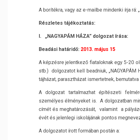
A borítékra, vagy az e-mailbe mindenki írja 
Részletes tájékoztatás:
I. „NAGYAPÁM HÁZA” dolgozat írása:
Beadási határidő:
2013. május 15
A képzésre jelentkező fiataloknak egy 5-20 old
stb.) dolgozatot kell beadniuk, „NAGYAPÁM HÁ
tájházat, parasztházat ismertetnek, bemutatva a
A dolgozat tartalmazhat építészeti felmér
személyes élményeket is. A dolgozatban min
címét és meghatározását, valamint a pályázó
évét és jelenlegi iskolájának pontos megneve
A dolgozatot írott formában postán a: