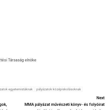
ztési Társaság elnöke
zatok egyetemistáknak
pályázatok középiskolásoknak
Next
gok,
MMA pályázat művészeti könyv- és folyóirat