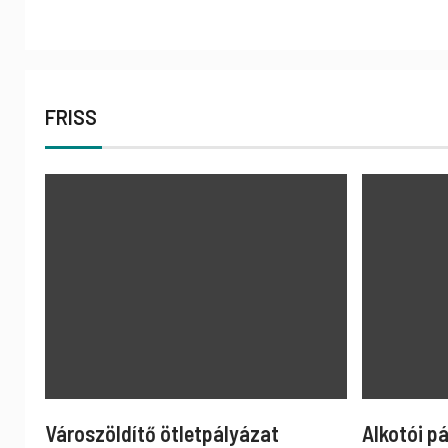
FRISS
Városzöldítő ötletpályázat
Alkotói p