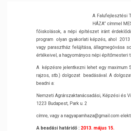
A Falufejlesztés
HÁZA” címmel MES
főiskolások, a népi építészet iránt érdek
program olyan gyakorlati képzés, ahol 2013 
vagy parasztház felújítása, állagmegóvása 
értékeivel, a hagyományos népi építőmesteri t
A képzésre jelentkezni lehet egy maximum 5-2
rajzos, stb.) dolgozat beadásával. A dolgoza
beadni a:
Nemzeti Agrárszaktanácsadási, Képzési és Vi
1223 Budapest, Park u. 2
címre, vagy a nagyapamhaza@gmail.com elektr
A beadási határidő :
2013. május 15.