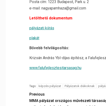
Posta cím: 1223 Budapest, Park u. 2
e-mail: nagyapamhaza@gmail.com
Letölthető dokumentum
pályázati kiírás
plakát
Bővebb felvilágosítás:
Krizsán András Ybl-díjas építész, a Falufejles
www.falufejlesztesitarsasag.hu
képzés pályázat
Pályázatok diákoknak
pályá
Tags:
Previous
MMA pályázat országos művészeti társasá