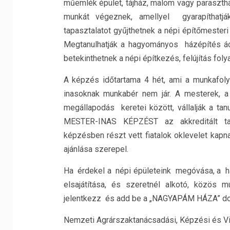
műemlék épület, tájház, malom vagy paraszthá
munkát végeznek, amellyel gyarapíthatják
tapasztalatot gyűjthetnek a népi építőmeste
Megtanulhatják a hagyományos házépítés ács
betekinthetnek a népi építkezés, felújítás foly
A képzés időtartama 4 hét, ami a munkafol
inasoknak munkabér nem jár. A mesterek, a
megállapodás keretei között, vállalják a t
MESTER-INAS KÉPZÉST az akkreditált tan
képzésben részt vett fiatalok oklevelet ka
ajánlása szerepel.
Ha érdekel a népi épületeink megóvása, a 
elsajátítása, és szeretnél alkotó, közös
jelentkezz és add be a „NAGYAPÁM HÁZA” do
Nemzeti Agrárszaktanácsadási, Képzési és Vi