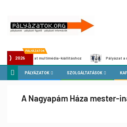
PÁLYÁZATOK
i pályázat multimédia-kiállításhoz
Pályázat a nemek közö
2026
PÁLYÁZATOK
SZOLGÁLTATÁSOK
KA
A Nagyapám Háza mester-ina