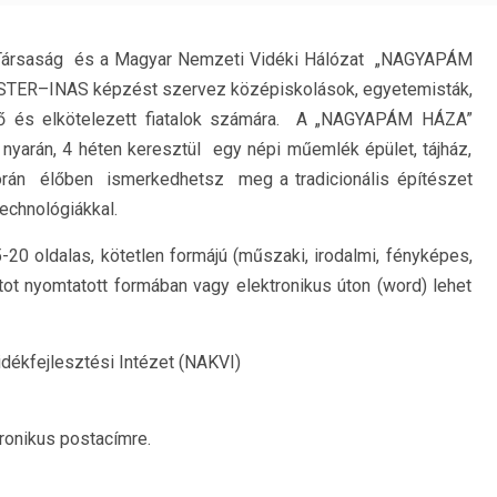
i Társaság és a Magyar Nemzeti Vidéki Hálózat „NAGYAPÁM
TER–INAS képzést szervez középiskolások, egyetemisták,
lődő és elkötelezett fiatalok számára. A „NAGYAPÁM HÁZA”
nyarán, 4 héten keresztül egy népi műemlék épület, tájház,
során élőben ismerkedhetsz meg a tradicionális építészet
echnológiákkal.
0 oldalas, kötetlen formájú (műszaki, irodalmi, fényképes,
tot nyomtatott formában vagy elektronikus úton (word) lehet
dékfejlesztési Intézet (NAKVI)
onikus postacímre.