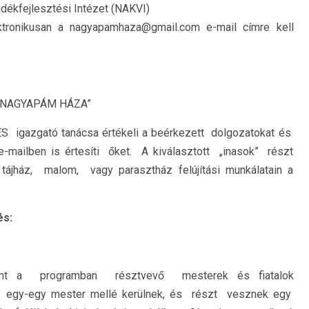
dékfejlesztési Intézet (NAKVI)
ktronikusan a nagyapamhaza@gmail.com e-mail címre kell
rá: „NAGYAPÁM HÁZA”
azgató tanácsa értékeli a beérkezett dolgozatokat és
e-mailben is értesíti őket. A kiválasztott „inasok” részt
ájház, malom, vagy parasztház felújítási munkálatain a
s:
mt a programban résztvevő mesterek és fiatalok
” egy-egy mester mellé kerülnek, és részt vesznek egy