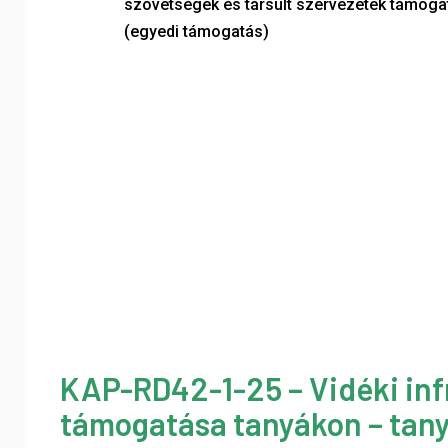
szövetségek és társult szervezetek támoga
(egyedi támogatás)
KAP-RD42-1-25 – Vidéki inf
támogatása tanyákon – tany