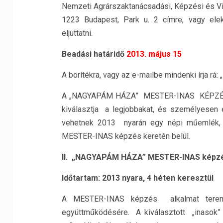
Nemzeti Agrárszaktanácsadási, Képzési és Vi
1223 Budapest, Park u. 2 címre, vagy ele
eljuttatni.
Beadási határidő
2013. május 15
A borítékra, vagy az e-mailbe mindenki írja 
A „NAGYAPÁM HÁZA” MESTER-INAS KÉPZÉS ig
kiválasztja a legjobbakat, és személyesen 
vehetnek 2013 nyarán egy népi műemlék, t
MESTER-INAS képzés keretén belül.
II. „NAGYAPÁM HÁZA” MESTER-INAS képzé
Időtartam: 2013 nyara, 4 héten keresztül
A MESTER-INAS képzés alkalmat tere
együttműködésére. A kiválasztott „inasok