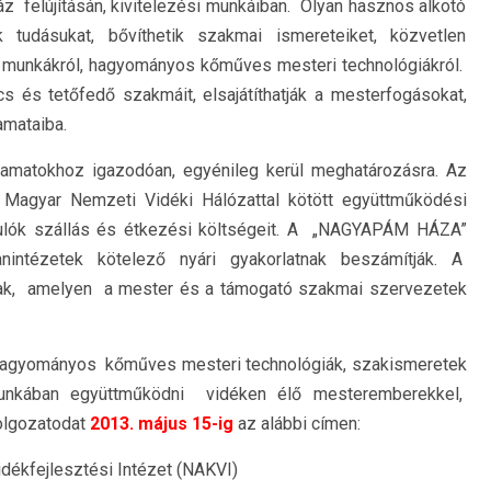
z felújításán, kivitelezési munkáiban. Olyan hasznos alkotó
 tudásukat, bővíthetik szakmai ismereteiket, közvetlen
ri munkákról, hagyományos kőműves mesteri technológiákról.
 és tetőfedő szakmáit, elsajátíthatják a mesterfogásokat,
amataiba.
yamatokhoz igazodóan, egyénileg kerül meghatározásra. Az
 Magyar Nemzeti Vidéki Hálózattal kötött együttműködési
anulók szállás és étkezési költségeit. A „NAGYAPÁM HÁZA”
intézetek kötelező nyári gyakorlatnak beszámítják. A
pnak, amelyen a mester és a támogató szakmai szervezetek
hagyományos kőműves mesteri technológiák, szakismeretek
 munkában együttműködni vidéken élő mesteremberekkel,
lgozatodat
2013. május 15-ig
az alábbi címen:
dékfejlesztési Intézet (NAKVI)