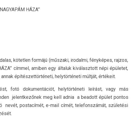
rá: „NAGYAPÁM HÁZA”
alas, kötetlen formájú (műszaki, irodalmi, fényképes, rajzos,
ZA” címmel, amiben egy általuk kiválasztott népi épületet,
nnak építészettörténeti, helytörténeti múltját, értékeit.
ést, fotó dokumentációt, helytörténeti leírást, vagy más
den jelentkezőnek meg kell adnia a beadott épület pontos
 nevét, postacímét, e-mail címét, telefonszámát, születési
zését.