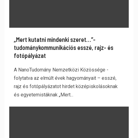
„Mert kutatni mindenki szeret…”-
tudománykommunikációs esszé, rajz- és
fotópályázat
A NanoTudomány Nemzetközi Közössége -
folytatva az elmúlt évek hagyományait – esszé,
rajz és fotópályázatot hirdet középiskolásoknak
és egyetemistáknak „Mert...