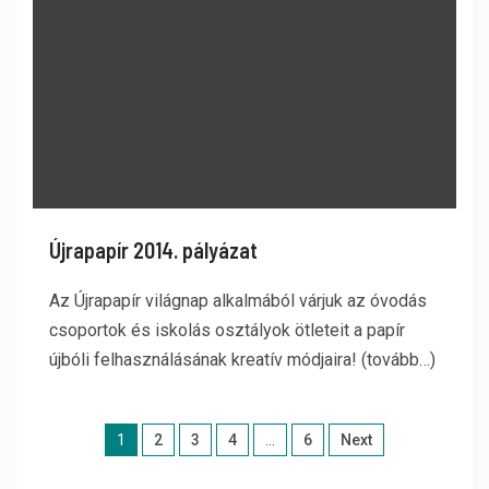
Újrapapír 2014. pályázat
Az Újrapapír világnap alkalmából várjuk az óvodás
csoportok és iskolás osztályok ötleteit a papír
újbóli felhasználásának kreatív módjaira! (tovább…)
1
2
3
4
…
6
Next