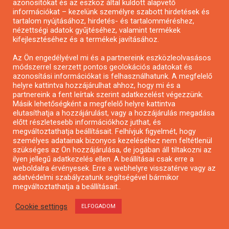
azonosítókat és az eszköz által küldött alapvető
információkat – kezelünk személyre szabott hirdetések és
tartalom nyújtásához, hirdetés- és tartalomméréshez,
nézettségi adatok gyűjtéséhez, valamint termékek
kifejlesztéséhez és a termékek javításához.
Az Ön engedélyével mi és a partnereink eszközleolvasásos
Alkotói pályázat multimédia-kiállításhoz
módszerrel szerzett pontos geolokációs adatokat és
azonosítási információkat is felhasználhatunk. A megfelelő
helyre kattintva hozzájárulhat ahhoz, hogy mi és a
partnereink a fent leírtak szerint adatkezelést végezzünk.
Másik lehetőségként a megfelelő helyre kattintva
elutasíthatja a hozzájárulást, vagy a hozzájárulás megadása
előtt részletesebb információkhoz juthat, és
megváltoztathatja beállításait. Felhívjuk figyelmét, hogy
személyes adatainak bizonyos kezeléséhez nem feltétlenül
szükséges az Ön hozzájárulása, de jogában áll tiltakozni az
ilyen jellegű adatkezelés ellen. A beállításai csak erre a
weboldalra érvényesek. Erre a webhelyre visszatérve vagy az
adatvédelmi szabályzatunk segítségével bármikor
megváltoztathatja a beállításait..
Cookie settings
ELFOGADOM
Pályázat a nemek közötti egyenlőség