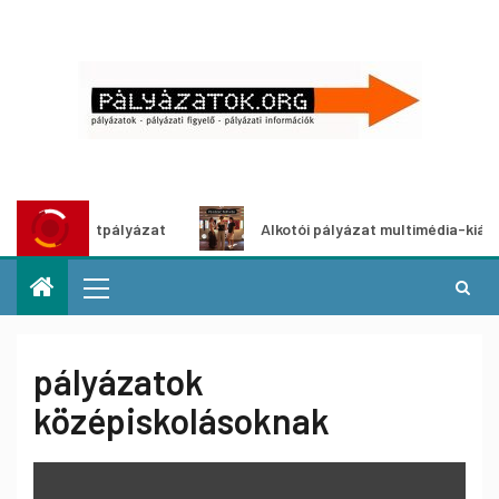
letpályázat
Alkotói pályázat multimédia-kiállításhoz
pályázatok
középiskolásoknak