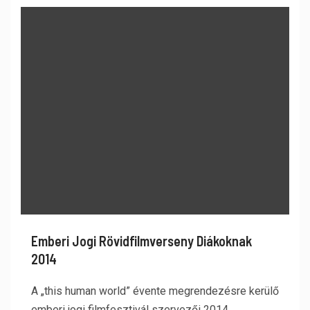
Emberi Jogi Rövidfilmverseny Diákoknak
2014
A „this human world” évente megrendezésre kerülő
emberi jogi filmfesztivál szervezői 2014.