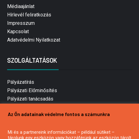
Médiaajánlat
Hírlevél feliratkozás
Impresszum
Kapcsolat
Adatvédelmi Nyilatkozat
SZOLGÁLTATÁSOK
Pályázatírás
Pályázati Előminősítés
Pályázati tanácsadás
Pályázatírás vállalkozásoknak
Az Ön adatainak védelme fontos a számunkra
Mezőgazdasági pályázatírás
Pályázatírás magánszemélyeknek
Mi és a partnereink információkat – például sütiket –
Pályázatírás civil szervezeteknek
tárolunk egy eszközön vagy hozzáférünk az eszközön tárolt