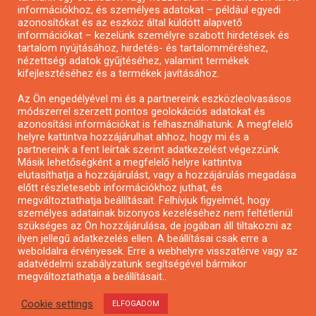
Pályázatírás önkormányzatoknak
információkhoz, és személyes adatokat – például egyedi
azonosítókat és az eszköz által küldött alapvető
Pályázatfigyelés
információkat – kezelünk személyre szabott hirdetések és
Specifikus pályázatfigyelés vagy hírlevél
tartalom nyújtásához, hirdetés- és tartalomméréshez,
nézettségi adatok gyűjtéséhez, valamint termékek
kifejlesztéséhez és a termékek javításához.
PÁLYÁZATFIGYELŐ
Az Ön engedélyével mi és a partnereink eszközleolvasásos
módszerrel szerzett pontos geolokációs adatokat és
azonosítási információkat is felhasználhatunk. A megfelelő
helyre kattintva hozzájárulhat ahhoz, hogy mi és a
Pályázatok magánszemélyeknek
partnereink a fent leírtak szerint adatkezelést végezzünk.
Pályázatok civil szervezeteknek
Másik lehetőségként a megfelelő helyre kattintva
elutasíthatja a hozzájárulást, vagy a hozzájárulás megadása
Pályázatok vállalkozásoknak
előtt részletesebb információkhoz juthat, és
Önkormányzati pályázatok
megváltoztathatja beállításait. Felhívjuk figyelmét, hogy
személyes adatainak bizonyos kezeléséhez nem feltétlenül
Mezőgazdasági pályázatok
szükséges az Ön hozzájárulása, de jogában áll tiltakozni az
Falusi turizmus pályázatok
ilyen jellegű adatkezelés ellen. A beállításai csak erre a
weboldalra érvényesek. Erre a webhelyre visszatérve vagy az
Napelem pályázatok
adatvédelmi szabályzatunk segítségével bármikor
GINOP pályázatok
megváltoztathatja a beállításait..
Cookie settings
ELFOGADOM