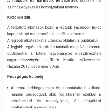
A második és harmadik
helyezettek
koncert- és
színházjegyeket és könyvjutalmat nyernek.
Közönségdíj
A feltöltött alkotások közül a legtöbb Facebook lájkot
kapott alkotó meglepetés különdíjban részesül.
A legjobb alkotásokat a Litera.hu oldalain is publikáljuk.
A legjobb régiós alkotók és tanáraik meghívást kapnak
Budapestre, a Litera hagyományos előszilveszteri
nagyrendezvényére a Trafó Kortárs Művészetek
Házába 2015. december 30-án.
Pedagógus különdíj
A témák feldolgozására és kibontására buzdítunk
minden pedagógust, akik foglalkoznak ezekkel a
kérdésekkel és osztályukban, és diákjaikkal
csatlakoznak a versenyhez.