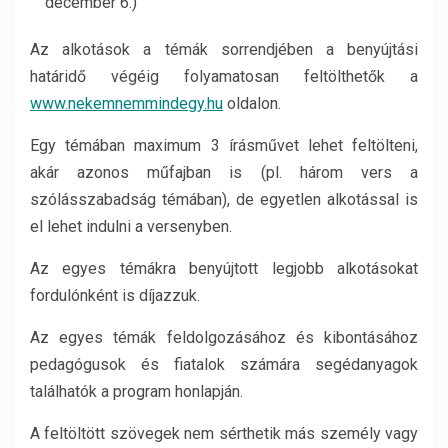
december 6.)
Az alkotások a témák sorrendjében a benyújtási
határidő végéig folyamatosan feltölthetők a
www.nekemnemmindegy.hu
oldalon.
Egy témában maximum 3 írásművet lehet feltölteni,
akár azonos műfajban is (pl. három vers a
szólásszabadság témában), de egyetlen alkotással is
el lehet indulni a versenyben.
Az egyes témákra benyújtott legjobb alkotásokat
fordulónként is díjazzuk.
Az egyes témák feldolgozásához és kibontásához
pedagógusok és fiatalok számára segédanyagok
találhatók a program honlapján.
A feltöltött szövegek nem sérthetik más személy vagy