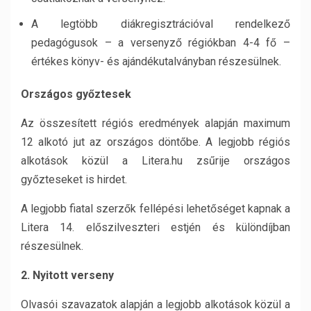
A legtöbb diákregisztrációval rendelkező
pedagógusok – a versenyző régiókban 4-4 fő –
értékes könyv- és ajándékutalványban részesülnek.
Országos győztesek
Az összesített régiós eredmények alapján maximum
12 alkotó jut az országos döntőbe. A legjobb régiós
alkotások közül a Litera.hu zsűrije országos
győzteseket is hirdet.
A legjobb fiatal szerzők fellépési lehetőséget kapnak a
Litera 14. előszilveszteri estjén és különdíjban
részesülnek.
2. Nyitott verseny
Olvasói szavazatok alapján a legjobb alkotások közül a