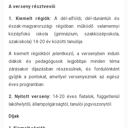
A verseny résztvevői
1. Kiemelt régiók:
A dél-alföldi, dél-dunántúli és
észak-magyarországi régióban működő valamennyi
középfokú iskola (gimnázium, szakközépiskola,
szakiskola) 14-20 év közötti tanulója.
A kiemelt régiókból jelentkező, a versenyben induló
diákok és pedagógusok legjobbjai minden téma
zárásakor díjazásban részesülnek, és fordulónként
gyűjtik a pontokat, amellyel versenyeznek az egész
éves programban.
2. Nyitott verseny:
14-20 éves fiatalok, függetlenül
lakóhelytől, állampolgárságtól, tanulói jogviszonytól.
Díjak