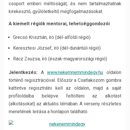
csoport emberi méltóságát, és nem tartalmazhatnak
kirekesztő, gyűlöletkeltő megfogalmazásokat.
A kiemelt régiók mentorai, tehetséggondozói
Grecsó Krisztián, író (dél-alföldi régió)
Keresztesi József, író (dél-dunántúli régió)
Rácz Zsuzsa, író (észak-magyarországi régió)
Jelentkezés:
A
www.nekemnemmindegy.hu
oldalon
történő regisztrációval. Először a Csatlakozom gombra
kattintva regisztrálni kell az oldalon, majd a saját
profiloldalba belépve feltölteni az alkotást
(alkotásokat) az aktuális témában. A verseny részletes
menetének leírása a honlapon található.