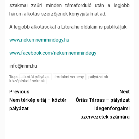
szakmai zsűri minden témaforduló után a legjobb
három alkotás szerzőjének könyvjutalmat ad.
A legjobb alkotásokat a Litera.hu oldalain is publikáljuk.
www.nekemnemmindegy.hu
www.facebook.com/nekemnemmindegy
info@nnm.hu
alkotói pályázat
irodalmi verseny
pályázatok
Tags:
középiskolásoknak
Previous
Next
Nem térkép e táj – köztér
Óriás Társas – pályázat
pályázat
idegenforgalmi
szervezetek számára