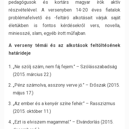
pedagógusok és kortárs magyar írók aktív
részvételével. A versenyben 14-20 éves fiatalok
problémafelvető és -feltáró alkotásait várjuk saját
életükben is fontos kérdésekről vers, novella,
miniesszé, slam, egyéb írott műfajban.
A verseny témái és az alkotások feltöltésének
határideje
„Ne szólj szám, nem fáj fejem.” – Szólásszabadság
(2015. március 22.)
„Pénz számolva, asszony verve jó.” – Erőszak (2015.
május 17.)
„Az ember és a kenyér színe fehér.” – Rasszizmus
(2015. október 11.)
„Ezt is elviszem magammal.” – Elvándorlás (2015.