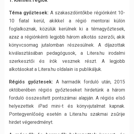
1. Kiemelt régiók
Téma győztesek:
A szakaszdöntőkbe régiónként 10-
10 fiatal kerül, akikkel a régió mentorai külön
foglalkoznak, közülük kerülnek ki a témagyőztesek,
azaz a régiónkénti legjobb három alkotás szerzői, akik
könyvcsomag jutalomban részesülnek. A díjazottak
kiválasztásában pedagógusok, a Litera.hu irodalmi
szerkesztői és írók vesznek részt. A legjobb
alkotásokat a Litera.hu oldalain is publikáljuk.
Régiós győztesek:
A harmadik forduló után, 2015
októberében régiós győzteseket hirdetünk a három
forduló összesített pontszámai alapján. A régiós első
helyezettek iPad mini-t és könyvjutalmat kapnak.
Pontegyenlőség esetén a Litera.hu szakmai zsűrije
hirdet végeredményt.