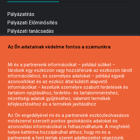
Pályázatírás
Pályázati Előminősítés
Pályázati tanácsadás
Pályázatírás vállalkozásoknak
Az Ön adatainak védelme fontos a számunkra
Mezőgazdasági pályázatírás
Pályázatírás magánszemélyeknek
Mi és a partnereink információkat – például sütiket –
Pályázatírás civil szervezeteknek
tárolunk egy eszközön vagy hozzáférünk az eszközön tárolt
Pályázatírás önkormányzatoknak
információkhoz, és személyes adatokat – például egyedi
azonosítókat és az eszköz által küldött alapvető
Pályázatfigyelés
információkat – kezelünk személyre szabott hirdetések és
Specifikus pályázatfigyelés vagy hírlevél
tartalom nyújtásához, hirdetés- és tartalomméréshez,
nézettségi adatok gyűjtéséhez, valamint termékek
kifejlesztéséhez és a termékek javításához.
PÁLYÁZATFIGYELŐ
Az Ön engedélyével mi és a partnereink eszközleolvasásos
módszerrel szerzett pontos geolokációs adatokat és
azonosítási információkat is felhasználhatunk. A megfelelő
helyre kattintva hozzájárulhat ahhoz, hogy mi és a
Pályázatok magánszemélyeknek
partnereink a fent leírtak szerint adatkezelést végezzünk.