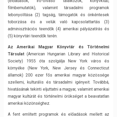
(előadások, író-olvasó találkozók, könyvklub,
filmbemutatók), valamint társadalmi programok
lebonyolítása (2) tagság, támogatók és önkéntesek
toborzása és a velük való kapcsolattartás (3)
adminisztrációs teendők (4) amerikai pályázatírás és
(5) könyvtári teendők terén.
Az Amerikai Magyar Könyvtár és Történelmi
Társulat
(American Hungarian Library and Historical
Society) 1955 óta szolgálja New York város és
környéke (New York, New Jersey és Connecticut
államok) 200 ezer fős amerikai magyar közössége
szellemi, kulturális és társadalmi igényeit. Továbbá,
hivatásának tekinti eljuttatni a magyar, valamint amerikai
magyar kultúrát és történelmi örökséget a beavatatlan
amerikai közönséghez.
A fent említett programok és előadások mellett az