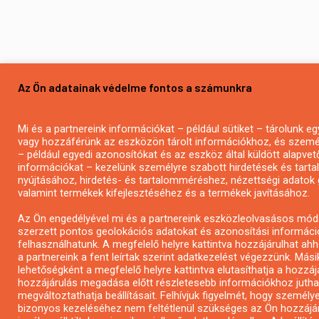
Az Ön adatainak védelme fontos a számunkra
Mi és a partnereink információkat – például sütiket – tárolunk 
vagy hozzáférünk az eszközön tárolt információkhoz, és szemé
– például egyedi azonosítókat és az eszköz által küldött alapvet
információkat – kezelünk személyre szabott hirdetések és tart
nyújtásához, hirdetés- és tartalomméréshez, nézettségi adatok 
valamint termékek kifejlesztéséhez és a termékek javításához.
Az Ön engedélyével mi és a partnereink eszközleolvasásos mód
szerzett pontos geolokációs adatokat és azonosítási informáci
felhasználhatunk. A megfelelő helyre kattintva hozzájárulhat ah
a partnereink a fent leírtak szerint adatkezelést végezzünk. Mási
lehetőségként a megfelelő helyre kattintva elutasíthatja a hozzáj
hozzájárulás megadása előtt részletesebb információkhoz jutha
megváltoztathatja beállításait. Felhívjuk figyelmét, hogy személy
bizonyos kezeléséhez nem feltétlenül szükséges az Ön hozzájár