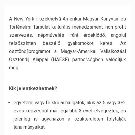
A New York-i székhelyű Amerikai Magyar Könyvtár és
Történelmi Társulat kulturális menedzsment, non-profit
szervezés, népművelés iránt érdeklődő, angolul
felsőszinten beszélő gyakornokot keres. Az
ösztöndíjprogramot a Magyar-Amerikai Vállalkozási
Ösztöndíj Alappal (HAESF) partnerségben valósítjuk
meg.
Kik jelentkezhetnek?
egyetemi vagy főiskolai hallgatók, akik az 5 vagy 3+2
éves képzésből már legalább 3 évet elvégeztek, és
jelenleg is ugyanazon a szakterületen folytatják
tanulmányaikat;