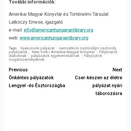
További információk:
Amerikai Magyar Könyvtár és Történelmi Társulat
Latkóczy Emese, igazgató
e-mail:
info@americanhungarianlibrary.org
web:
www.americanhungarianlibrary.org
Gyakornoki pályázat
nemzetközi ösztöndíjm ösztöndíj
Tags:
pályázatok
New York-i Amerikai Magyar Könyvtár
Pályázatok
diákoknak
pályázatok egyetemistáknak
Pályázatok
magánszemélyeknek
Previous
Next
Önkéntes pályázatok
Cser-készen az életre
Lengyel -és Észtországba
pályázat nyári
táborozásra