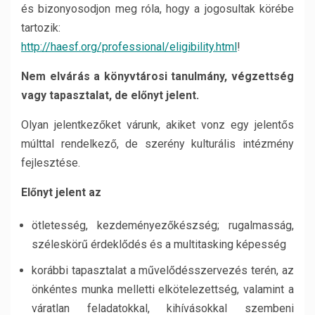
és bizonyosodjon meg róla, hogy a jogosultak körébe
tartozik:
http://haesf.org/professional/eligibility.html
!
Nem elvárás
a könyvtárosi tanulmány, végzettség
vagy tapasztalat, de előnyt jelent.
Olyan jelentkezőket várunk, akiket vonz egy jelentős
múlttal rendelkező, de szerény kulturális intézmény
fejlesztése.
Előnyt jelent az
ötletesség, kezdeményezőkészség; rugalmasság,
széleskörű érdeklődés és a multitasking képesség
korábbi tapasztalat a művelődésszervezés terén, az
önkéntes munka melletti elkötelezettség, valamint a
váratlan feladatokkal, kihívásokkal szembeni