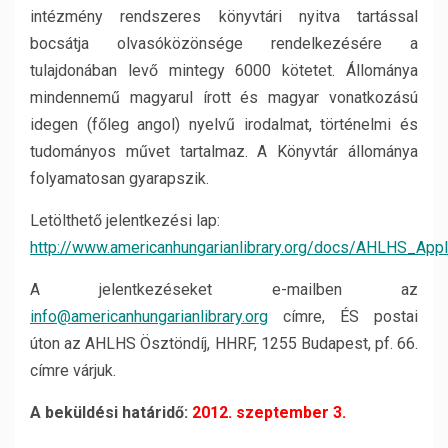
intézmény rendszeres könyvtári nyitva tartással
bocsátja olvasóközönsége rendelkezésére a
tulajdonában levő mintegy 6000 kötetet. Állománya
mindennemű magyarul írott és magyar vonatkozású
idegen (főleg angol) nyelvű irodalmat, történelmi és
tudományos művet tartalmaz. A Könyvtár állománya
folyamatosan gyarapszik.
Letölthető jelentkezési lap:
http://www.americanhungarianlibrary.org/docs/AHLHS_Appl
A jelentkezéseket e-mailben az
info@americanhungarianlibrary.org
címre, ÉS postai
úton az AHLHS Ösztöndíj, HHRF, 1255 Budapest, pf. 66.
címre várjuk.
A beküldési határidő:
2012. szeptember 3.