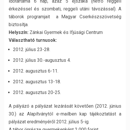
időtartama 6 nap, azaz 5 éjszaka (hétfő reggeli
érkezéssel és szombati, reggeli utáni távozással). A
táborok programjait a Magyar Cserkészszövetség
biztosítja.
Helyszín:
Zánkai Gyermek és Ifjúsági Centrum
Választható turnusok:
2012. július 23-28.
2012. július 30.-augusztus 4.
2012. augusztus 6-11.
2012. augusztus 13-18.
2012. augusztus 20-25.
A pályázó a pályázat lezárását követően (2012. június
30.) az Alapítványtól e-mailben kap tájékoztatást a
pályázat eredményéről 2012. július 5-ig.
A tábor önrésze gyermekenként 2 000 forint.