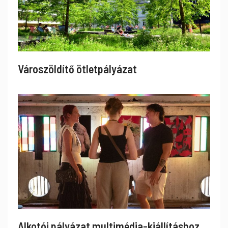
Városzöldítő ötletpályázat
Alkotói pályázat multimédia-kiállításhoz