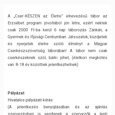
A „Cser-KÉSZEN az Életre” elnevezésű tábor az
Erzsébet program jóvoltából jön létre, ezért nektek
csak 2000 Ft-ba kerül 6 nap táborozás Zánkán, a
Gyermek és Ifjúsági Centrumban. Játsszatok, küzdjetek
és nyerjetek életre szóló élményt a Magyar
Cserkészszövetség táborában! A tábor nem csak
cserkészeknek szól, bárki jöhet, (életkori megkötés
van: 8-18 év közöttiek jelentkezhetnek)
Pályázat
Hivatalos pályázati kiírás
(A jelentkezés benyújtásában és az ajánlás
szervezésben is segítenek a szervezők a lenti