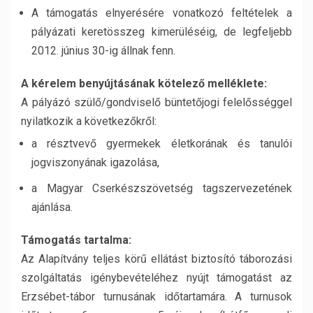
A támogatás elnyerésére vonatkozó feltételek a
pályázati keretösszeg kimerüléséig, de legfeljebb
2012. június 30-ig állnak fenn.
A kérelem benyújtásának kötelező melléklete:
A pályázó szülő/gondviselő büntetőjogi felelősséggel
nyilatkozik a következőkről:
a résztvevő gyermekek életkorának és tanulói
jogviszonyának igazolása,
a Magyar Cserkészszövetség tagszervezetének
ajánlása.
Támogatás tartalma:
Az Alapítvány teljes körű ellátást biztosító táborozási
szolgáltatás igénybevételéhez nyújt támogatást az
Erzsébet-tábor turnusának időtartamára. A turnusok