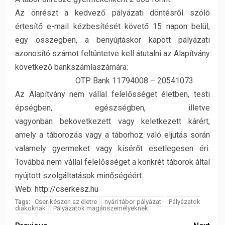
Az önrészt a kedvező pályázati döntésről szóló
értesítő e-mail kézbesítését követő 15 napon belül,
egy összegben, a benyújtáskor kapott pályázati
azonosító számot feltüntetve kell átutalni az Alapítvány
következő bankszámlaszámára:
OTP Bank 11794008 – 20541073
Az Alapítvány nem vállal felelősséget életben, testi
épségben, egészségben, illetve
vagyonban bekövetkezett vagy keletkezett kárért,
amely a táborozás vagy a táborhoz való eljutás során
valamely gyermeket vagy kísérőt esetlegesen éri.
Továbbá nem vállal felelősséget a konkrét táborok által
nyújtott szolgáltatások minőségéért.
Web:
http://cserkesz.hu
Cser-készen az életre
nyári tábor pályázat
Pályázatok
Tags:
diákoknak
Pályázatok magánszemélyeknek