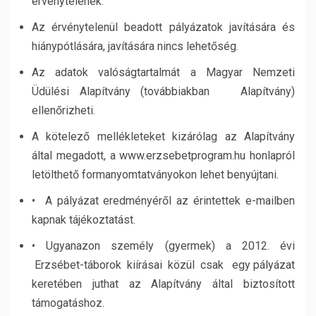
érvénytelenek.
Az érvénytelenül beadott pályázatok javítására és
hiánypótlására, javítására nincs lehetőség.
Az adatok valóságtartalmát a Magyar Nemzeti
Üdülési Alapítvány (továbbiakban Alapítvány)
ellenőrizheti.
A kötelező mellékleteket kizárólag az Alapítvány
által megadott, a www.erzsebetprogram.hu honlapról
letölthető formanyomtatványokon lehet benyújtani.
• A pályázat eredményéről az érintettek e-mailben
kapnak tájékoztatást.
• Ugyanazon személy (gyermek) a 2012. évi
Erzsébet-táborok kiírásai közül csak egy pályázat
keretében juthat az Alapítvány által biztosított
támogatáshoz.