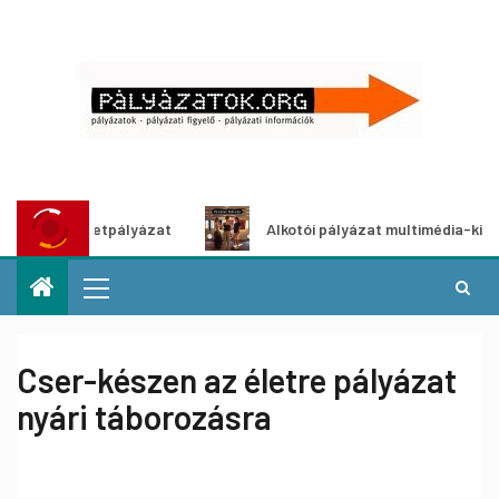
ő ötletpályázat
Alkotói pályázat multimédia-kiállításhoz
Cser-készen az életre pályázat
nyári táborozásra