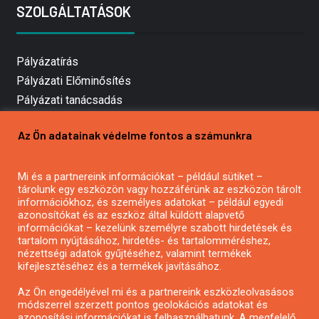
SZOLGÁLTATÁSOK
Pályázatírás
Pályázati Előminősítés
Pályázati tanácsadás
Pályázatírás vállalkozásoknak
Az Ön adatainak védelme fontos a számunkra
Mezőgazdasági pályázatírás
Pályázatírás magánszemélyeknek
Mi és a partnereink információkat – például sütiket –
Pályázatírás civil szervezeteknek
tárolunk egy eszközön vagy hozzáférünk az eszközön tárolt
Pályázatírás önkormányzatoknak
információkhoz, és személyes adatokat – például egyedi
azonosítókat és az eszköz által küldött alapvető
Pályázatfigyelés
információkat – kezelünk személyre szabott hirdetések és
Specifikus pályázatfigyelés vagy hírlevél
tartalom nyújtásához, hirdetés- és tartalomméréshez,
nézettségi adatok gyűjtéséhez, valamint termékek
kifejlesztéséhez és a termékek javításához.
PÁLYÁZATFIGYELŐ
Az Ön engedélyével mi és a partnereink eszközleolvasásos
módszerrel szerzett pontos geolokációs adatokat és
azonosítási információkat is felhasználhatunk. A megfelelő