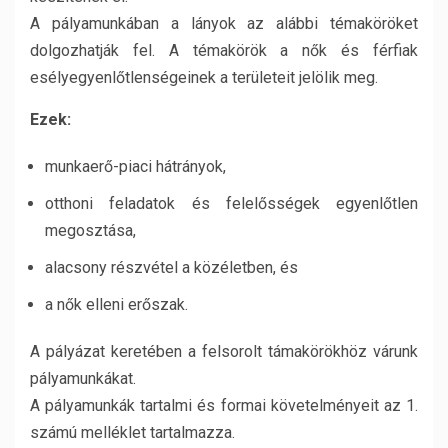
A pályamunkában a lányok az alábbi témaköröket
dolgozhatják fel. A témakörök a nők és férfiak
esélyegyenlőtlenségeinek a területeit jelölik meg.
Ezek:
munkaerő-piaci hátrányok,
otthoni feladatok és felelősségek egyenlőtlen
megosztása,
alacsony részvétel a közéletben, és
a nők elleni erőszak.
A pályázat keretében a felsorolt támakörökhöz várunk
pályamunkákat.
A pályamunkák tartalmi és formai követelményeit az 1.
számú melléklet tartalmazza.