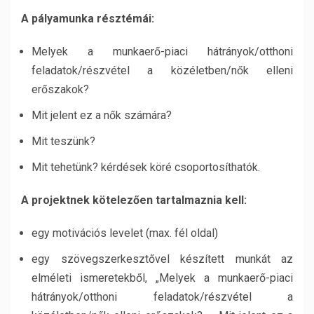
A pályamunka résztémái:
Melyek a munkaerő-piaci hátrányok/otthoni
feladatok/részvétel a közéletben/nők elleni
erőszakok?
Mit jelent ez a nők számára?
Mit teszünk?
Mit tehetünk? kérdések köré csoportosíthatók.
A projektnek kötelezően tartalmaznia kell:
egy motivációs levelet (max. fél oldal)
egy szövegszerkesztővel készített munkát az
elméleti ismeretekből, „Melyek a munkaerő-piaci
hátrányok/otthoni feladatok/részvétel a