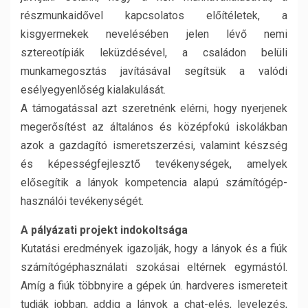
részmunkaidővel kapcsolatos előítéletek, a
kisgyermekek nevelésében jelen lévő nemi
sztereotípiák leküzdésével, a családon belüli
munkamegosztás javításával segítsük a valódi
esélyegyenlőség kialakulását.
A támogatással azt szeretnénk elérni, hogy nyerjenek
megerősítést az általános és középfokú iskolákban
azok a gazdagító ismeretszerzési, valamint készség
és képességfejlesztő tevékenységek, amelyek
elősegítik a lányok kompetencia alapú számítógép-
használói tevékenységét.
A pályázati projekt indokoltsága
Kutatási eredmények igazolják, hogy a lányok és a fiúk
számítógéphasználati szokásai eltérnek egymástól.
Amíg a fiúk többnyire a gépek ún. hardveres ismereteit
tudják jobban, addig a lányok a chat-elés, levelezés,