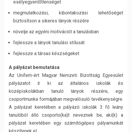
esélyegyenlőtlenséget
megmutatkozási, kibontakozási lehetőséget
biztosítson a sikeres lányok részére
növelje az egyéni motivációt a tanulásban
fejlessze a lányok tanulási stílusát
fejlessze a társas készségeket
A pályázat bemutatása
Az Unifem-ért Magyar Nemzeti Bizottság Egyesület
pályázatot ír ki az általános iskolák és
középiskolákban tanuló lányok részére, egy
csoportmunka formájában megvalósuló tevékenységre.
A pályázat keretében a pályázó iskolák 3 fő leány
tanulóból álló csoporto(ka)t neveznek be, aki(k) a
pályázat keretében egy számítógépes pályamunkát
készítenek el.