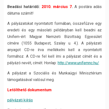
Beadási határidő:
2010. március 7
.
A postára adás
dátuma számít!
A pályázatokat nyomtatott formában, összefűzve egy
eredeti és egy másolati példányban kell beadni az
Unifem-ért Magyar Nemzeti Bizottság Egyesület
címére (1055 Budapest, Szalay u. 4.). A pályázati
anyagot CD-re írva mellékelni kell a nyomtatott
formához. A CD-re fel kell írni a pályázat címét és a
pályázó nevét, címét. Honlap:
http://www.unifemnc.hu/
A pályázat a Szociális és Munkaügyi Minisztérium
támogatásával valósul meg.
Letölthető dokumentum
pályázati kiírás