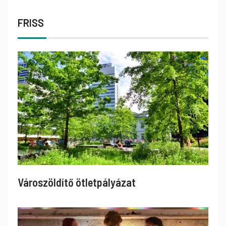
FRISS
Városzöldítő ötletpályázat