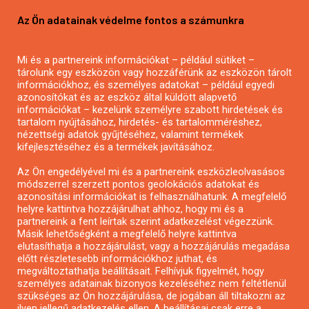
Pályázatírás vállalkozásoknak
Az Ön adatainak védelme fontos a számunkra
Mezőgazdasági pályázatírás
Pályázatírás magánszemélyeknek
Mi és a partnereink információkat – például sütiket –
Pályázatírás civil szervezeteknek
tárolunk egy eszközön vagy hozzáférünk az eszközön tárolt
Pályázatírás önkormányzatoknak
információkhoz, és személyes adatokat – például egyedi
azonosítókat és az eszköz által küldött alapvető
Pályázatfigyelés
információkat – kezelünk személyre szabott hirdetések és
Specifikus pályázatfigyelés vagy hírlevél
tartalom nyújtásához, hirdetés- és tartalomméréshez,
nézettségi adatok gyűjtéséhez, valamint termékek
kifejlesztéséhez és a termékek javításához.
PÁLYÁZATFIGYELŐ
Az Ön engedélyével mi és a partnereink eszközleolvasásos
módszerrel szerzett pontos geolokációs adatokat és
azonosítási információkat is felhasználhatunk. A megfelelő
helyre kattintva hozzájárulhat ahhoz, hogy mi és a
Pályázatok magánszemélyeknek
partnereink a fent leírtak szerint adatkezelést végezzünk.
Pályázatok civil szervezeteknek
Másik lehetőségként a megfelelő helyre kattintva
elutasíthatja a hozzájárulást, vagy a hozzájárulás megadása
Pályázatok vállalkozásoknak
előtt részletesebb információkhoz juthat, és
Önkormányzati pályázatok
megváltoztathatja beállításait. Felhívjuk figyelmét, hogy
személyes adatainak bizonyos kezeléséhez nem feltétlenül
Mezőgazdasági pályázatok
szükséges az Ön hozzájárulása, de jogában áll tiltakozni az
Falusi turizmus pályázatok
ilyen jellegű adatkezelés ellen. A beállításai csak erre a