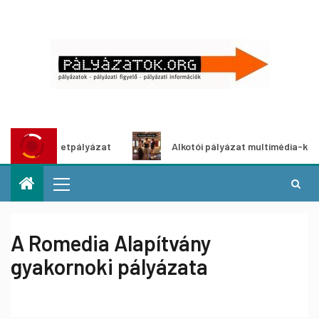
tő ötletpályázat
Alkotói pályázat multimédia-kiállításho
A Romedia Alapítvány
gyakornoki pályázata