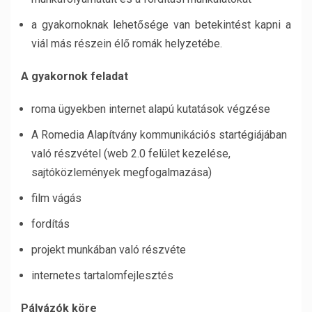
a gyakornoknak lehetősége van betekintést kapni a
viál más részein élő romák helyzetébe.
A gyakornok feladat
roma ügyekben internet alapú kutatások végzése
A Romedia Alapítvány kommunikációs startégiájában
való részvétel (web 2.0 felület kezelése,
sajtóközlemények megfogalmazása)
film vágás
fordítás
projekt munkában való részvéte
internetes tartalomfejlesztés
Pályázók köre