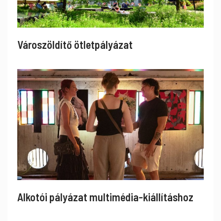
Városzöldítő ötletpályázat
Alkotói pályázat multimédia-kiállításhoz