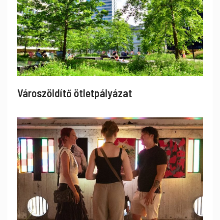
Városzöldítő ötletpályázat