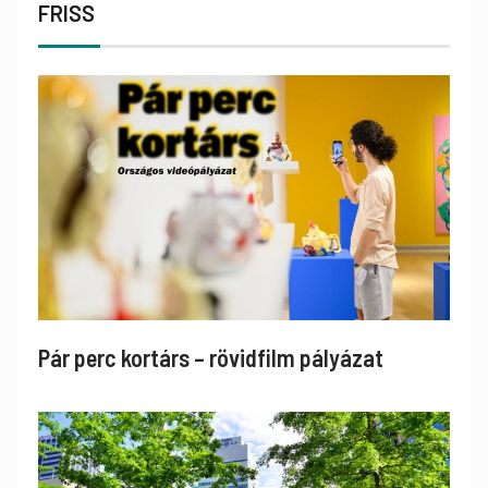
FRISS
Pár perc kortárs – rövidfilm pályázat