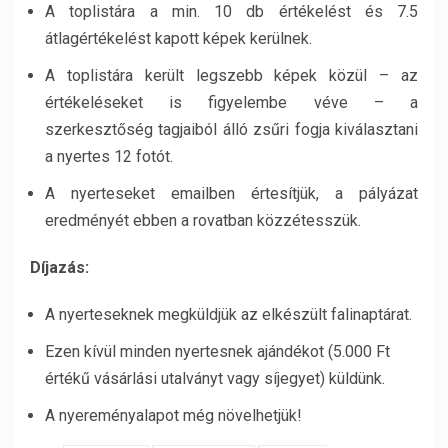
A toplistára a min. 10 db értékelést és 7.5
átlagértékelést kapott képek kerülnek.
A toplistára került legszebb képek közül – az
értékeléseket is figyelembe véve – a
szerkesztőség tagjaiból álló zsűri fogja kiválasztani
a nyertes 12 fotót.
A nyerteseket emailben értesítjük, a pályázat
eredményét ebben a rovatban közzétesszük.
Díjazás:
A nyerteseknek megküldjük az elkészült falinaptárat.
Ezen kívül minden nyertesnek ajándékot (5.000 Ft
értékű vásárlási utalványt vagy síjegyet) küldünk.
A nyereményalapot még növelhetjük!