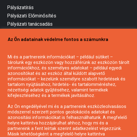
Pályázatírás
Pályázati Előminősítés
Pályázati tanácsadás
Pályázatírás vállalkozásoknak
Az Ön adatainak védelme fontos a számunkra
Mezőgazdasági pályázatírás
Pályázatírás magánszemélyeknek
Mi és a partnereink információkat – például sütiket –
Pályázatírás civil szervezeteknek
tárolunk egy eszközön vagy hozzáférünk az eszközön tárolt
Pályázatírás önkormányzatoknak
információkhoz, és személyes adatokat – például egyedi
azonosítókat és az eszköz által küldött alapvető
Pályázatfigyelés
információkat – kezelünk személyre szabott hirdetések és
Specifikus pályázatfigyelés vagy hírlevél
tartalom nyújtásához, hirdetés- és tartalomméréshez,
nézettségi adatok gyűjtéséhez, valamint termékek
kifejlesztéséhez és a termékek javításához.
PÁLYÁZATFIGYELŐ
Az Ön engedélyével mi és a partnereink eszközleolvasásos
módszerrel szerzett pontos geolokációs adatokat és
azonosítási információkat is felhasználhatunk. A megfelelő
helyre kattintva hozzájárulhat ahhoz, hogy mi és a
Pályázatok magánszemélyeknek
partnereink a fent leírtak szerint adatkezelést végezzünk.
Pályázatok civil szervezeteknek
Másik lehetőségként a megfelelő helyre kattintva