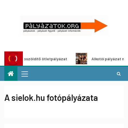
Városzöldítő ötletpályázat
Alkotói pályázat multimédi
A sielok.hu fotópályázata