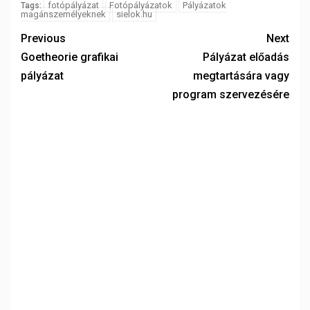
fotópályázat
Fotópályázatok
Pályázatok
Tags:
magánszemélyeknek
sielok.hu
Previous
Next
Goetheorie grafikai
Pályázat előadás
pályázat
megtartására vagy
program szervezésére