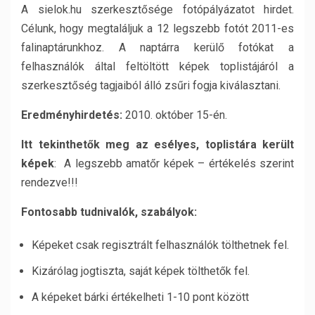
A sielok.hu szerkesztősége fotópályázatot hirdet.
Célunk, hogy megtaláljuk a 12 legszebb fotót 2011-es
falinaptárunkhoz. A naptárra kerülő fotókat a
felhasználók által feltöltött képek toplistájáról a
szerkesztőség tagjaiból álló zsűri fogja kiválasztani.
Eredményhirdetés:
2010. október 15-én.
Itt tekinthetők meg az esélyes, toplistára került
képek
: A legszebb amatőr képek – értékelés szerint
rendezve!!!
Fontosabb tudnivalók, szabályok:
Képeket csak regisztrált felhasználók tölthetnek fel.
Kizárólag jogtiszta, saját képek tölthetők fel.
A képeket bárki értékelheti 1-10 pont között