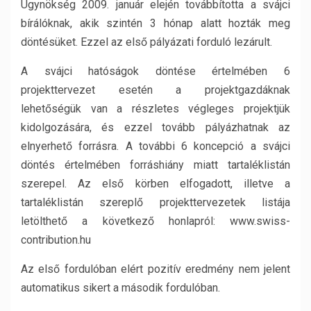
Ügynökség 2009. január elején továbbította a svájci
bírálóknak, akik szintén 3 hónap alatt hozták meg
döntésüket. Ezzel az első pályázati forduló lezárult.
A svájci hatóságok döntése értelmében 6
projekttervezet esetén a projektgazdáknak
lehetőségük van a részletes végleges projektjük
kidolgozására, és ezzel tovább pályázhatnak az
elnyerhető forrásra. A további 6 koncepció a svájci
döntés értelmében forráshiány miatt tartaléklistán
szerepel. Az első körben elfogadott, illetve a
tartaléklistán szereplő projekttervezetek listája
letölthető a következő honlapról: www.swiss-
contribution.hu
Az első fordulóban elért pozitív eredmény nem jelent
automatikus sikert a második fordulóban.