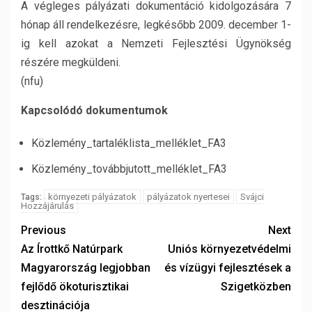
A végleges pályázati dokumentáció kidolgozására 7
hónap áll rendelkezésre, legkésőbb 2009. december 1-
ig kell azokat a Nemzeti Fejlesztési Ügynökség
részére megküldeni.
(nfu)
Kapcsolódó dokumentumok
Közlemény_tartaléklista_melléklet_FA3
Közlemény_továbbjutott_melléklet_FA3
környezeti pályázatok
pályázatok nyertesei
Svájci
Tags:
Hozzájárulás
Previous
Next
Az Írottkő Natúrpark
Uniós környezetvédelmi
Magyarország legjobban
és vízügyi fejlesztések a
fejlődő ökoturisztikai
Szigetközben
desztinációja