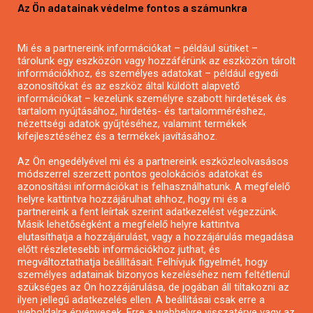
Az Ön adatainak védelme fontos a számunkra
Mezőgazdasági pályázatírás
Pályázatírás magánszemélyeknek
Mi és a partnereink információkat – például sütiket –
Pályázatírás civil szervezeteknek
tárolunk egy eszközön vagy hozzáférünk az eszközön tárolt
Pályázatírás önkormányzatoknak
információkhoz, és személyes adatokat – például egyedi
azonosítókat és az eszköz által küldött alapvető
Pályázatfigyelés
információkat – kezelünk személyre szabott hirdetések és
Specifikus pályázatfigyelés vagy hírlevél
tartalom nyújtásához, hirdetés- és tartalomméréshez,
nézettségi adatok gyűjtéséhez, valamint termékek
kifejlesztéséhez és a termékek javításához.
PÁLYÁZATFIGYELŐ
Az Ön engedélyével mi és a partnereink eszközleolvasásos
módszerrel szerzett pontos geolokációs adatokat és
azonosítási információkat is felhasználhatunk. A megfelelő
helyre kattintva hozzájárulhat ahhoz, hogy mi és a
Pályázatok magánszemélyeknek
partnereink a fent leírtak szerint adatkezelést végezzünk.
Pályázatok civil szervezeteknek
Másik lehetőségként a megfelelő helyre kattintva
elutasíthatja a hozzájárulást, vagy a hozzájárulás megadása
Pályázatok vállalkozásoknak
előtt részletesebb információkhoz juthat, és
Önkormányzati pályázatok
megváltoztathatja beállításait. Felhívjuk figyelmét, hogy
személyes adatainak bizonyos kezeléséhez nem feltétlenül
Mezőgazdasági pályázatok
szükséges az Ön hozzájárulása, de jogában áll tiltakozni az
Falusi turizmus pályázatok
ilyen jellegű adatkezelés ellen. A beállításai csak erre a
weboldalra érvényesek. Erre a webhelyre visszatérve vagy az