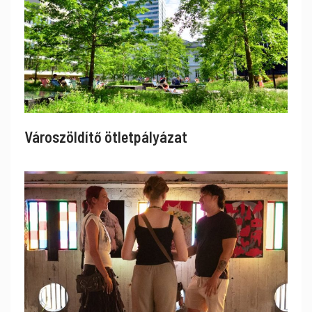
Városzöldítő ötletpályázat