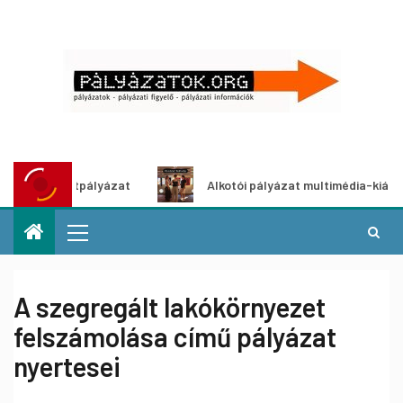
ő ötletpályázat
Alkotói pályázat multimédia-kiállításhoz
A szegregált lakókörnyezet
felszámolása című pályázat
nyertesei