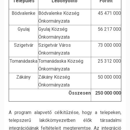
Település
Lebonyolító
Forint
Bódvalenke
Bódvalenke Község
45 471 000
Önkormányzata
Gyulaj
Gyulaj Község
56 217 000
Önkormányzata
Szigetvár
Szigetvár Város
73 000 000
Önkormányzata
Tornanádaska
Tornanádaska Község
25 312 000
Önkormányzata
Zákány
Zákány Község
50 000 000
Önkormányzata
Összesen
250 000 000
A program alapvető célkitűzése, hogy a telepeken,
telepszerű lakókörnyezetben élők társadalmi
integrációjának feltételeit megteremtse. Az integráció