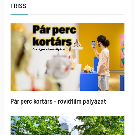
FRISS
Pár perc kortárs – rövidfilm pályázat