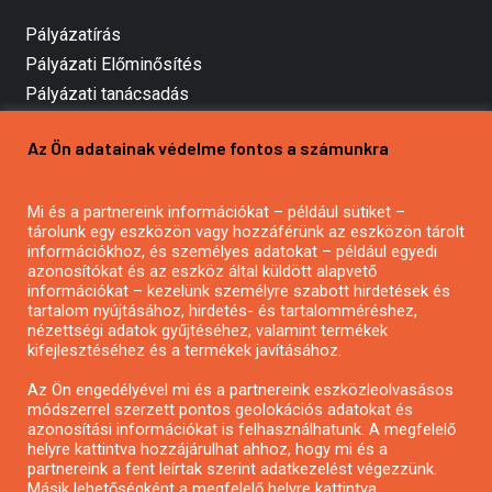
Pályázatírás
Pályázati Előminősítés
Pályázati tanácsadás
Pályázatírás vállalkozásoknak
Az Ön adatainak védelme fontos a számunkra
Mezőgazdasági pályázatírás
Pályázatírás magánszemélyeknek
Mi és a partnereink információkat – például sütiket –
Pályázatírás civil szervezeteknek
tárolunk egy eszközön vagy hozzáférünk az eszközön tárolt
Pályázatírás önkormányzatoknak
információkhoz, és személyes adatokat – például egyedi
azonosítókat és az eszköz által küldött alapvető
Pályázatfigyelés
információkat – kezelünk személyre szabott hirdetések és
Specifikus pályázatfigyelés vagy hírlevél
tartalom nyújtásához, hirdetés- és tartalomméréshez,
nézettségi adatok gyűjtéséhez, valamint termékek
kifejlesztéséhez és a termékek javításához.
PÁLYÁZATFIGYELŐ
Az Ön engedélyével mi és a partnereink eszközleolvasásos
módszerrel szerzett pontos geolokációs adatokat és
azonosítási információkat is felhasználhatunk. A megfelelő
helyre kattintva hozzájárulhat ahhoz, hogy mi és a
Pályázatok magánszemélyeknek
partnereink a fent leírtak szerint adatkezelést végezzünk.
Pályázatok civil szervezeteknek
Másik lehetőségként a megfelelő helyre kattintva