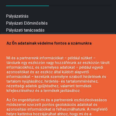
Pályázatírás
Pályázati Előminősítés
Pályázati tanácsadás
Pályázatírás vállalkozásoknak
Az Ön adatainak védelme fontos a számunkra
Mezőgazdasági pályázatírás
Pályázatírás magánszemélyeknek
Mi és a partnereink információkat – például sütiket –
Pályázatírás civil szervezeteknek
tárolunk egy eszközön vagy hozzáférünk az eszközön tárolt
Pályázatírás önkormányzatoknak
információkhoz, és személyes adatokat – például egyedi
azonosítókat és az eszköz által küldött alapvető
Pályázatfigyelés
információkat – kezelünk személyre szabott hirdetések és
Specifikus pályázatfigyelés vagy hírlevél
tartalom nyújtásához, hirdetés- és tartalomméréshez,
nézettségi adatok gyűjtéséhez, valamint termékek
kifejlesztéséhez és a termékek javításához.
PÁLYÁZATFIGYELŐ
Az Ön engedélyével mi és a partnereink eszközleolvasásos
módszerrel szerzett pontos geolokációs adatokat és
azonosítási információkat is felhasználhatunk. A megfelelő
helyre kattintva hozzájárulhat ahhoz, hogy mi és a
Pályázatok magánszemélyeknek