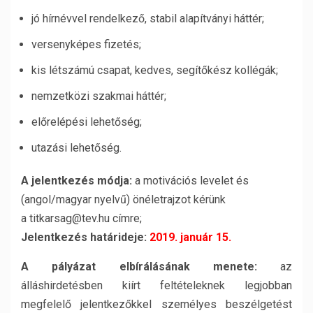
jó hírnévvel rendelkező, stabil alapítványi háttér;
versenyképes fizetés;
kis létszámú csapat, kedves, segítőkész kollégák;
nemzetközi szakmai háttér;
előrelépési lehetőség;
utazási lehetőség.
A jelentkezés módja:
a motivációs levelet és
(angol/magyar nyelvű) önéletrajzot kérünk
a titkarsag@tev.hu címre;
Jelentkezés határideje:
2019. január 15.
A pályázat elbírálásának menete:
az
álláshirdetésben kiírt feltételeknek legjobban
megfelelő jelentkezőkkel személyes beszélgetést