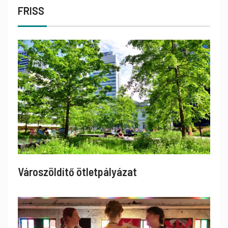
FRISS
Városzöldítő ötletpályázat