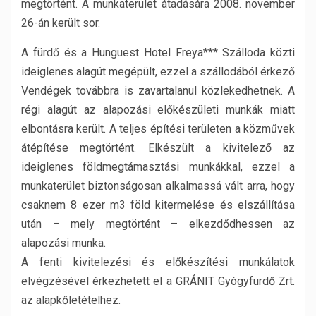
megtörtént. A munkaterület átadására 2008. november
26-án került sor.
A fürdő és a Hunguest Hotel Freya*** Szálloda közti
ideiglenes alagút megépült, ezzel a szállodából érkező
Vendégek továbbra is zavartalanul közlekedhetnek. A
régi alagút az alapozási előkészületi munkák miatt
elbontásra került. A teljes építési területen a közművek
átépítése megtörtént. Elkészült a kivitelező az
ideiglenes földmegtámasztási munkákkal, ezzel a
munkaterület biztonságosan alkalmassá vált arra, hogy
csaknem 8 ezer m3 föld kitermelése és elszállítása
után – mely megtörtént – elkezdődhessen az
alapozási munka.
A fenti kivitelezési és előkészítési munkálatok
elvégzésével érkezhetett el a GRÁNIT Gyógyfürdő Zrt.
az alapkőletételhez.