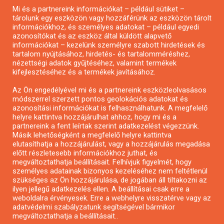
Mi és a partnereink információkat – például sütiket –
Pályázatírás civil szervezeteknek
tárolunk egy eszközön vagy hozzáférünk az eszközön tárolt
Pályázatírás önkormányzatoknak
információkhoz, és személyes adatokat – például egyedi
azonosítókat és az eszköz által küldött alapvető
Pályázatfigyelés
információkat – kezelünk személyre szabott hirdetések és
Specifikus pályázatfigyelés vagy hírlevél
tartalom nyújtásához, hirdetés- és tartalomméréshez,
nézettségi adatok gyűjtéséhez, valamint termékek
kifejlesztéséhez és a termékek javításához.
PÁLYÁZATFIGYELŐ
Az Ön engedélyével mi és a partnereink eszközleolvasásos
módszerrel szerzett pontos geolokációs adatokat és
azonosítási információkat is felhasználhatunk. A megfelelő
helyre kattintva hozzájárulhat ahhoz, hogy mi és a
Pályázatok magánszemélyeknek
partnereink a fent leírtak szerint adatkezelést végezzünk.
Pályázatok civil szervezeteknek
Másik lehetőségként a megfelelő helyre kattintva
elutasíthatja a hozzájárulást, vagy a hozzájárulás megadása
Pályázatok vállalkozásoknak
előtt részletesebb információkhoz juthat, és
Önkormányzati pályázatok
megváltoztathatja beállításait. Felhívjuk figyelmét, hogy
személyes adatainak bizonyos kezeléséhez nem feltétlenül
Mezőgazdasági pályázatok
szükséges az Ön hozzájárulása, de jogában áll tiltakozni az
Falusi turizmus pályázatok
ilyen jellegű adatkezelés ellen. A beállításai csak erre a
weboldalra érvényesek. Erre a webhelyre visszatérve vagy az
Napelem pályázatok
adatvédelmi szabályzatunk segítségével bármikor
GINOP pályázatok
megváltoztathatja a beállításait..