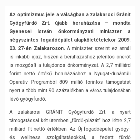
Az optimizmus jele a válságban a zalakarosi Gránit
Gyógyfürdő Zrt. újabb beruházása – mondta
Gyenesei István önkormányzati miniszter a
négyszintes fogadóépület alapkőletételekor 2009.
03. 27-én Zalakaroson.
A miniszter szerint ez annál
is inkább igaz, hiszen a beruházáshoz jelentős önerőt
is mozgósít a tulajdonos önkormányzat. A 2,7 milliárd
forint nettó értékű beruházáshoz a Nyugat-dunántúli
Operatív Programból 809 millió forintos támogatást
nyert a több mint 90 százalékban a város tulajdonában
lévő gyógyfürdő.
A zalakarosi GRÁNIT Gyógyfürdő Zrt. a nyert
támogatással két ütemben „fürdő-plázát” hoz létre 2,7
milliárd Ft nettó értékben. Az Új fogadóépület gyógy-
és wellness szolgáltatásokkal, a fedett fürdő