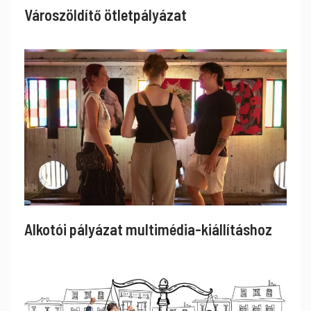
Városzöldítő ötletpályázat
Alkotói pályázat multimédia-kiállításhoz