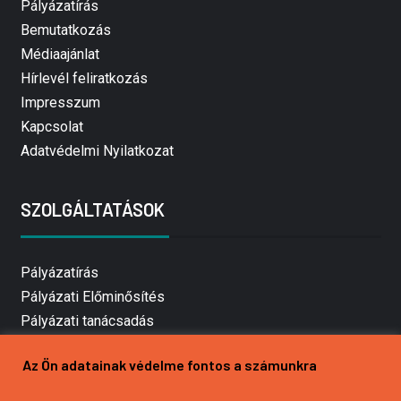
Pályázatírás
Bemutatkozás
Médiaajánlat
Hírlevél feliratkozás
Impresszum
Kapcsolat
Adatvédelmi Nyilatkozat
SZOLGÁLTATÁSOK
Pályázatírás
Pályázati Előminősítés
Pályázati tanácsadás
Pályázatírás vállalkozásoknak
Az Ön adatainak védelme fontos a számunkra
Mezőgazdasági pályázatírás
Pályázatírás magánszemélyeknek