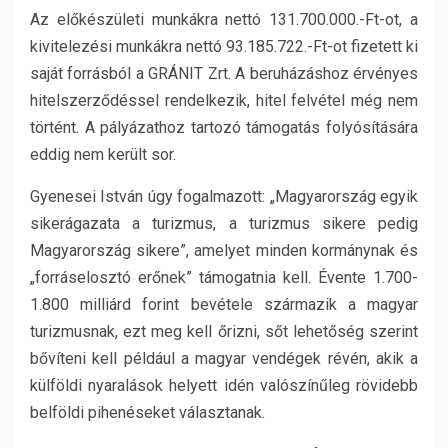
Az előkészületi munkákra nettó 131.700.000.-Ft-ot, a
kivitelezési munkákra nettó 93.185.722.-Ft-ot fizetett ki
saját forrásból a GRÁNIT Zrt. A beruházáshoz érvényes
hitelszerződéssel rendelkezik, hitel felvétel még nem
történt. A pályázathoz tartozó támogatás folyósítására
eddig nem került sor.
Gyenesei István úgy fogalmazott: „Magyarország egyik
sikerágazata a turizmus, a turizmus sikere pedig
Magyarország sikere”, amelyet minden kormánynak és
„forráselosztó erőnek” támogatnia kell. Évente 1.700-
1.800 milliárd forint bevétele származik a magyar
turizmusnak, ezt meg kell őrizni, sőt lehetőség szerint
bővíteni kell például a magyar vendégek révén, akik a
külföldi nyaralások helyett idén valószínűleg rövidebb
belföldi pihenéseket választanak.