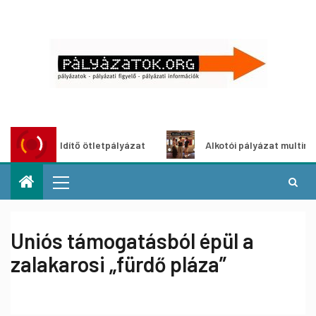
oszöldítő ötletpályázat
Alkotói pályázat multimédia-kiál
Uniós támogatásból épül a
zalakarosi „fürdő pláza”