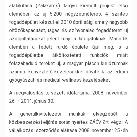
átalakítása (Zalakaros) tárgyú kiemelt projekt első
ütemében az új 5.200 négyzetméteres, 4 szintes
fogadóépület készül el 2010 áprilisáig, amely nagyobb
öltözőkapacitást, tágas és színvonalas fogadóteret, új
szolgáltatásokat jelent majd a látogatóknak.
Második
ütemben a fedett fürdő épülete újul meg, s a
fogadóépületbe átköltöztetett funkciók miatt
felszabaduló tereket új, a magyar piacon kuriózumnak
számító kényeztető kezelésekkel bővítik ki az eddigi
gyógyászati és medical-wellness kezeléseket.
A megvalósítás tervezett időtartama: 2008. november
26. – 2011. június 30.
A generálkivitelezési munkák elvégzését a
közbeszerzési eljárás során nyertes ZÁÉV Zrt. végzi. A
vállalkozási szerződés aláírása 2008. november 25.-én