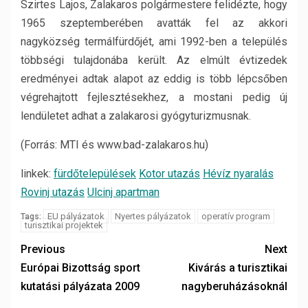
Szirtes Lajos, Zalakaros polgármestere felidézte, hogy
1965 szeptemberében avatták fel az akkori
nagyközség termálfürdőjét, ami 1992-ben a település
többségi tulajdonába került. Az elmúlt évtizedek
eredményei adtak alapot az eddig is több lépcsőben
végrehajtott fejlesztésekhez, a mostani pedig új
lendületet adhat a zalakarosi gyógyturizmusnak.
(Forrás: MTI és www.bad-zalakaros.hu)
linkek:
fürdőtelepülések
Kotor utazás
Hévíz nyaralás
Rovinj utazás
Ulcinj apartman
EU pályázatok
Nyertes pályázatok
operatív program
Tags:
turisztikai projektek
Previous
Next
Európai Bizottság sport
Kivárás a turisztikai
kutatási pályázata 2009
nagyberuházásoknál