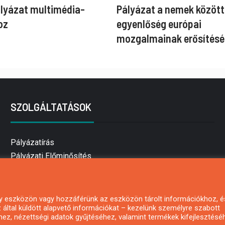
ályázat multimédia-
Pályázat a nemek között
oz
egyenlőség európai
mozgalmainak erősítésé
SZOLGÁLTATÁSOK
Pályázatírás
Pályázati Előminősítés
Pályázati tanácsadás
Pályázatírás vállalkozásoknak
Mezőgazdasági pályázatírás
 egy eszközön vagy hozzáférünk az eszközön tárolt információkhoz, é
által küldött alapvető információkat – kezelünk személyre szabott
Pályázatírás magánszemélyeknek
hez, nézettségi adatok gyűjtéséhez, valamint termékek kifejlesztésé
Pályázatírás civil szervezeteknek