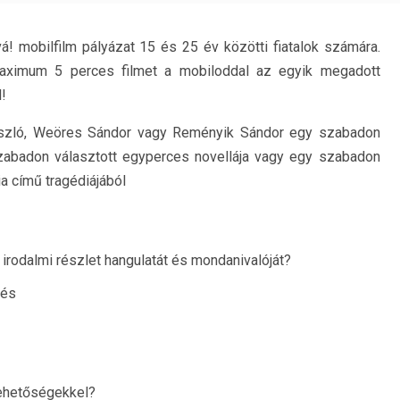
vá! mobilfilm pályázat 15 és 25 év közötti fiatalok számára.
maximum 5 perces filmet a mobiloddal az egyik megadott
!
ászló, Weöres Sándor vagy Reményik Sándor egy szabadon
szabadon választott egyperces novellája vagy egy szabadon
a című tragédiájából
 irodalmi részlet hangulatát és mondanivalóját?
tés
 lehetőségekkel?