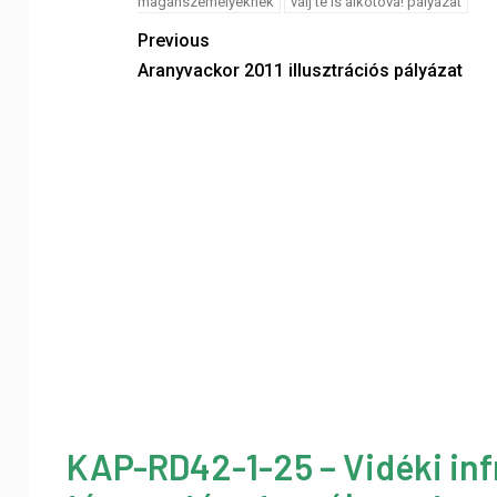
magánszemélyeknek
válj te is alkotóvá! pályázat
Previous
Aranyvackor 2011 illusztrációs pályázat
KAP-RD42-1-25 – Vidéki inf