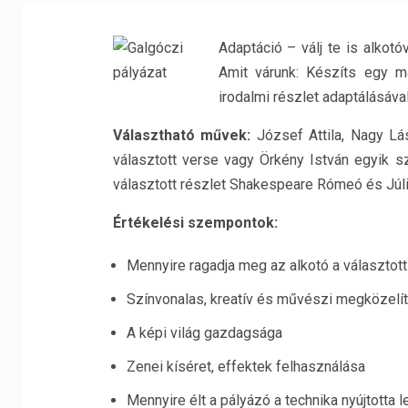
Adaptáció – válj te is alkotó
Amit várunk: Készíts egy 
irodalmi részlet adaptálásával
Választható művek:
József Attila, Nagy L
választott verse vagy Örkény István egyik 
választott részlet Shakespeare Rómeó és Júli
Értékelési szempontok:
Mennyire ragadja meg az alkotó a választott
Színvonalas, kreatív és művészi megközelí
A képi világ gazdagsága
Zenei kíséret, effektek felhasználása
Mennyire élt a pályázó a technika nyújtotta