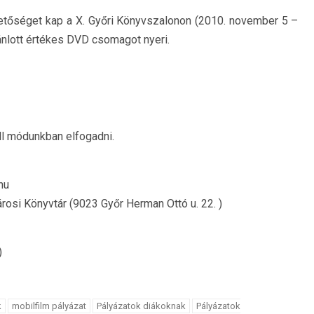
etőséget kap a X. Győri Könyvszalonon (2010. november 5 –
jánlott értékes DVD csomagot nyeri.
ll módunkban elfogadni.
hu
rosi Könyvtár (9023 Győr Herman Ottó u. 22. )
)
k
mobilfilm pályázat
Pályázatok diákoknak
Pályázatok