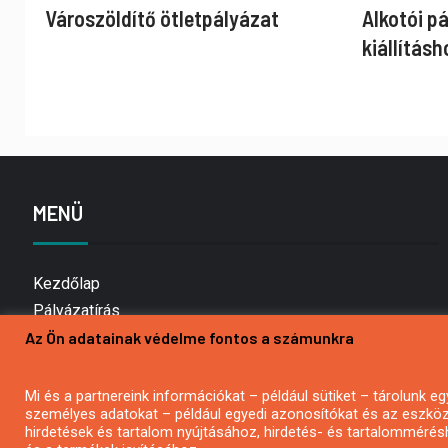
Városzöldítő ötletpályázat
Alkotói p
kiállításh
MENÜ
Kezdőlap
Pályázatírás
Az Ön adatainak védelme fontos a számunkra
Bemutatkozás
Médiaajánlat
Hírlevél feliratkozás
Mi és a partnereink információkat – például sütiket – tárolunk
személyes adatokat – például egyedi azonosítókat és az eszköz 
Impresszum
hirdetések és tartalom nyújtásához, hirdetés- és tartalommérés
Kapcsolat