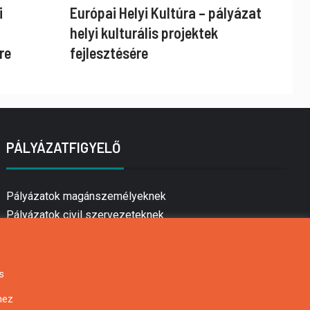
i
Európai Helyi Kultúra – pályázat
helyi kulturális projektek
re
fejlesztésére
PÁLYÁZATFIGYELŐ
Pályázatok magánszemélyeknek
Pályázatok civil szervezeteknek
Pályázatok vállalkozásoknak
Önkormányzati pályázatok
Mezőgazdasági pályázatok
s
Falusi turizmus pályázatok
hez
Napelem pályázatok