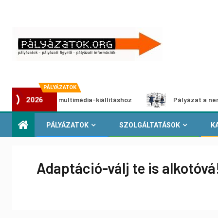
PÁLYÁZATOK
pályázat multimédia-kiállításhoz
Pályázat a nemek között
2026
PÁLYÁZATOK
SZOLGÁLTATÁSOK
K
Adaptáció-válj te is alkotóvá