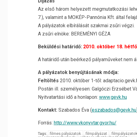
Díjazás
Az első három helyezett megmutatkozási leh
7.), valamint a MOKÉP-Pannónia Kft. által fela
A pályázatok elbírálását szakmai zsűri végzi.
A zsűri elnöke: BEREMÉNYI GÉZA
Beküldési határidő:
2010. október 18. hétfő
A határidő után beérkező pályaműveket nem á
A pályázatok benyújtásának módja:
Feltöltés
2010. október 1-től: adaptacio.gevk.
Postán ill. személyesen: Galgóczi Erzsébet Vá
Nyitvatartási idő a honlapon:
www.gevk.hu
Kontakt:
Szabados Éva (
eszabados@gevk.hu
Forrás:
http://www.vkonyvtar.gyor.hu/
filmes pályázatok
filmpályázat
filmpályázato
Tags: