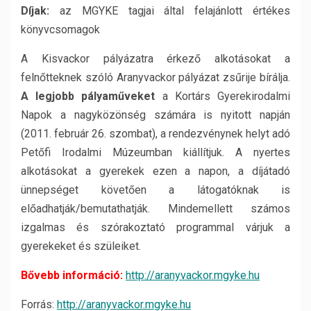
Díjak:
az MGYKE tagjai által felajánlott értékes
könyvcsomagok
A Kisvackor pályázatra érkező alkotásokat a
felnőtteknek szóló Aranyvackor pályázat zsűrije bírálja.
A legjobb pályaműveket
a Kortárs Gyerekirodalmi
Napok a nagyközönség számára is nyitott napján
(2011. február 26. szombat), a rendezvénynek helyt adó
Petőfi Irodalmi Múzeumban kiállítjuk. A nyertes
alkotásokat a gyerekek ezen a napon, a díjátadó
ünnepséget követően a látogatóknak is
előadhatják/bemutathatják. Mindemellett számos
izgalmas és szórakoztató programmal várjuk a
gyerekeket és szüleiket.
Bővebb információ:
http://aranyvackor.mgyke.hu
Forrás:
http://aranyvackor.mgyke.hu