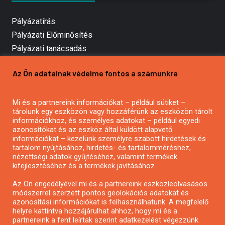
Pályázatírás
Pályázati Előminősítés
Pályázati tanácsadás
Pályázatírás vállalkozásoknak
Az Ön adatainak védelme fontos a számunkra
Mezőgazdasági pályázatírás
Pályázatírás magánszemélyeknek
Mi és a partnereink információkat – például sütiket –
Pályázatírás civil szervezeteknek
tárolunk egy eszközön vagy hozzáférünk az eszközön tárolt
Pályázatírás önkormányzatoknak
információkhoz, és személyes adatokat – például egyedi
azonosítókat és az eszköz által küldött alapvető
Pályázatfigyelés
információkat – kezelünk személyre szabott hirdetések és
Specifikus pályázatfigyelés vagy hírlevél
tartalom nyújtásához, hirdetés- és tartalomméréshez,
nézettségi adatok gyűjtéséhez, valamint termékek
kifejlesztéséhez és a termékek javításához.
PÁLYÁZATFIGYELŐ
Az Ön engedélyével mi és a partnereink eszközleolvasásos
módszerrel szerzett pontos geolokációs adatokat és
azonosítási információkat is felhasználhatunk. A megfelelő
helyre kattintva hozzájárulhat ahhoz, hogy mi és a
Pályázatok magánszemélyeknek
partnereink a fent leírtak szerint adatkezelést végezzünk.