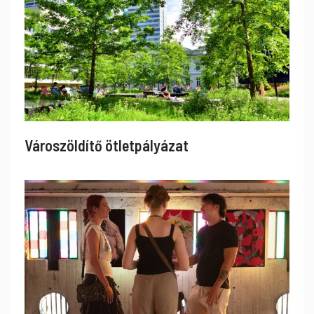
Városzöldítő ötletpályázat