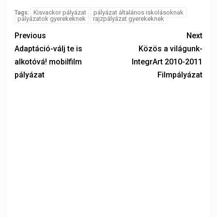
Kisvackor pályázat
pályázat általános iskolásoknak
Tags:
pályázatok gyerekeknek
rajzpályázat gyerekeknek
Previous
Next
Adaptáció-válj te is
Közös a világunk-
alkotóvá! mobilfilm
IntegrArt 2010-2011
pályázat
Filmpályázat