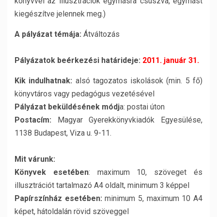
könyvvel az illusztrációk egymásra csúszva, egymást
kiegészítve jelennek meg.)
A pályázat témája:
Átváltozás
Pályázatok beérkezési határideje:
2011. január 31.
Kik indulhatnak:
alsó tagozatos iskolások (min. 5 fő)
könyvtáros vagy pedagógus vezetésével
Pályázat beküldésének módj
a: postai úton
Postacím:
Magyar Gyerekkönyvkiadók Egyesülése,
1138 Budapest, Viza u. 9-11.
Mit várunk:
Könyvek esetében
: maximum 10, szöveget és
illusztrációt tartalmazó A4 oldalt, minimum 3 képpel
Papírszínház esetében:
minimum 5, maximum 10 A4
képet, hátoldalán rövid szöveggel