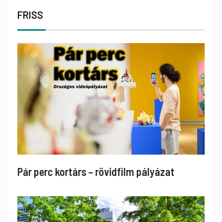
FRISS
Pár perc kortárs – rövidfilm pályázat