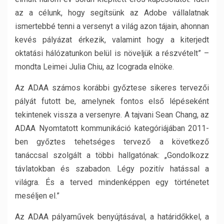
az a célunk, hogy segítsünk az Adobe vállalatnak
ismertebbé tenni a versenyt a világ azon tájain, ahonnan
kevés pályázat érkezik, valamint hogy a kiterjedt
oktatási hálózatunkon belül is növeljük a részvételt” –
mondta Leimei Julia Chiu, az Icograda elnöke.
Az ADAA számos korábbi győztese sikeres tervezői
pályát futott be, amelynek fontos első lépéseként
tekintenek vissza a versenyre. A tajvani Sean Chang, az
ADAA Nyomtatott kommunikáció kategóriájában 2011-
ben győztes tehetséges tervező a következő
tanáccsal szolgált a többi hallgatónak: „Gondolkozz
távlatokban és szabadon. Légy pozitív hatással a
világra. És a terved mindenképpen egy történetet
meséljen el.”
Az ADAA pályaművek benyújtásával, a határidőkkel, a