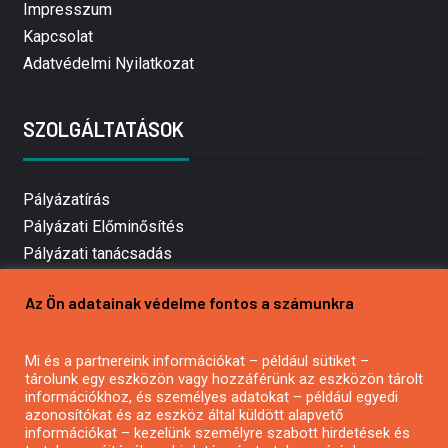
Impresszum
Kapcsolat
Adatvédelmi Nyilatkozat
SZOLGÁLTATÁSOK
Pályázatírás
Pályázati Előminősítés
Pályázati tanácsadás
Pályázatírás vállalkozásoknak
Az Ön adatainak védelme fontos a számunkra
Mezőgazdasági pályázatírás
Pályázatírás magánszemélyeknek
Mi és a partnereink információkat – például sütiket –
Pályázatírás civil szervezeteknek
tárolunk egy eszközön vagy hozzáférünk az eszközön tárolt
Pályázatírás önkormányzatoknak
információkhoz, és személyes adatokat – például egyedi
azonosítókat és az eszköz által küldött alapvető
Pályázatfigyelés
információkat – kezelünk személyre szabott hirdetések és
Specifikus pályázatfigyelés vagy hírlevél