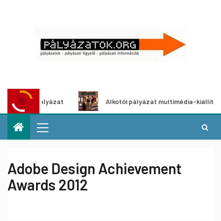
letpályázat
Alkotói pályázat multimédia-kiállításhoz
Adobe Design Achievement
Awards 2012