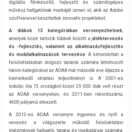
digitális filmkészítő, fejlesztő és számítógépes
művész hallgatóinak munkáját ismeri el, akik az Adobe
szoftvereivel készítettek innovatív projekteket.
A diákok 13 kategóriában versenyezhetnek
,
amelyek közé tartozik többek között a j
átéktervezés
és -fejlesztés, valamint az alkalmazásfejlesztés
és mobilalkalmazások tervezése
. A kimondottan a
felsőoktatásban dolgozó tanárok számára létrehozott
három kategóriával az ADAA már második éve díjazza a
kiemelkedő oktatási teljesítményt is. A 2001-es
indulás óta 73 országból közel 25 000 diák vett részt
az ADAA versenyeken, és 2011-ben rekordszámú,
4600 pályamű érkezett.
A 2012-es ADAA versenyre ingyenes és nyílt a
nevezés a világszerte működő felsőoktatási
intézmények hallgatói, tanárai és munkatársai számára.