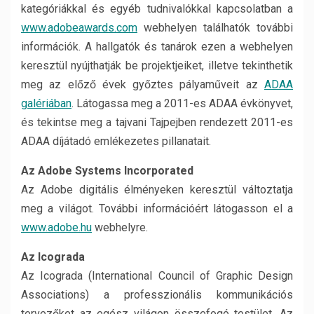
kategóriákkal és egyéb tudnivalókkal kapcsolatban a
www.adobeawards.com
webhelyen találhatók további
információk. A hallgatók és tanárok ezen a webhelyen
keresztül nyújthatják be projektjeiket, illetve tekinthetik
meg az előző évek győztes pályaműveit az
ADAA
galériában
. Látogassa meg a 2011-es ADAA évkönyvet,
és tekintse meg a tajvani Tajpejben rendezett 2011-es
ADAA díjátadó emlékezetes pillanatait.
Az Adobe Systems Incorporated
Az Adobe digitális élményeken keresztül változtatja
meg a világot. További információért látogasson el a
www.adobe.hu
webhelyre.
Az Icograda
Az Icograda (International Council of Graphic Design
Associations) a professzionális kommunikációs
tervezőket az egész világon összefogó testület. Az