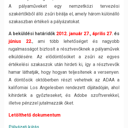
A pályaműveket egy nemzetközi tervezési
szakértőkből álló zsűri bírálja el, amely három különálló
szakaszban értékeli a pályázatokat.
A beküldési határidők
2012. január 27.
,
április 27.
és
június 22
.
, ami több lehetőséget és nagyobb
rugalmasságot biztosít a résztvevőknek a pályaművek
elküldésére. Az elődöntősöket a zsűri az egyes
értékelési szakaszok után hirdeti ki, így a résztvevők
hamar láthatják, hogy hogyan teljesítenek a versenyen.
A döntősök októberben részt vehetnek az ADAA a
kaliforniai Los Angelesben rendezett díjátadóján, ahol
kihirdetik a győzteseket, és Adobe szoftverekkel,
illetve pénzzel jutalmazzák őket.
Letölthető dokumentum
Pályázati kiírás