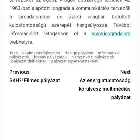
1963-ban alapított Icograda a kommunikációs tervezők
a társadalomban és üzleti világban betöltött
kulcsfontosságú szerepét hangsúlyozza. További
információért látogasson el a
www.icograda.org
webhelyre.
alkalmazásfejlesztés
design pályázat
Informatikai
Tags:
pályázatok
kreatív pályázatok
Nemzetközi pályázatok
pályázat diákoknak
pályázat egyetemistáknak
Previous
Next
SKH?! Filmes pályázat
Az energiatudatosság
körülvesz multimédiás
pályázat