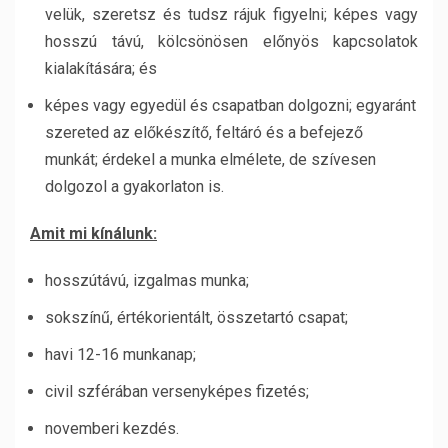
velük, szeretsz és tudsz rájuk figyelni; képes vagy
hosszú távú, kölcsönösen előnyös kapcsolatok
kialakítására; és
képes vagy egyedül és csapatban dolgozni; egyaránt
szereted az előkészítő, feltáró és a befejező
munkát; érdekel a munka elmélete, de szívesen
dolgozol a gyakorlaton is.
Amit mi kínálunk:
hosszútávú, izgalmas munka;
sokszínű, értékorientált, összetartó csapat;
havi 12-16 munkanap;
civil szférában versenyképes fizetés;
novemberi kezdés.