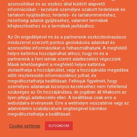
azonosítókat és az eszköz által küldött alapvető
Pályázatfigyelés
információkat – kezelünk személyre szabott hirdetések és
Specifikus pályázatfigyelés vagy hírlevél
tartalom nyújtásához, hirdetés- és tartalomméréshez,
nézettségi adatok gyűjtéséhez, valamint termékek
kifejlesztéséhez és a termékek javításához.
PÁLYÁZATFIGYELŐ
Az Ön engedélyével mi és a partnereink eszközleolvasásos
módszerrel szerzett pontos geolokációs adatokat és
azonosítási információkat is felhasználhatunk. A megfelelő
helyre kattintva hozzájárulhat ahhoz, hogy mi és a
Pályázatok magánszemélyeknek
partnereink a fent leírtak szerint adatkezelést végezzünk.
Pályázatok civil szervezeteknek
Másik lehetőségként a megfelelő helyre kattintva
elutasíthatja a hozzájárulást, vagy a hozzájárulás megadása
Pályázatok vállalkozásoknak
előtt részletesebb információkhoz juthat, és
Önkormányzati pályázatok
megváltoztathatja beállításait. Felhívjuk figyelmét, hogy
személyes adatainak bizonyos kezeléséhez nem feltétlenül
Mezőgazdasági pályázatok
szükséges az Ön hozzájárulása, de jogában áll tiltakozni az
Falusi turizmus pályázatok
ilyen jellegű adatkezelés ellen. A beállításai csak erre a
weboldalra érvényesek. Erre a webhelyre visszatérve vagy az
Napelem pályázatok
adatvédelmi szabályzatunk segítségével bármikor
GINOP pályázatok
megváltoztathatja a beállításait..
Cookie settings
ELFOGADOM
Copyright © All rights reserved.