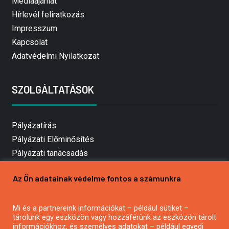
Médiaajánlat
Hírlevél feliratkozás
Impresszum
Kapcsolat
Adatvédelmi Nyilatkozat
SZOLGÁLTATÁSOK
Pályázatírás
Pályázati Előminősítés
Pályázati tanácsadás
Pályázatírás vállalkozásoknak
Az Ön adatainak védelme fontos a számunkra
Mezőgazdasági pályázatírás
Pályázatírás magánszemélyeknek
Mi és a partnereink információkat – például sütiket –
Pályázatírás civil szervezeteknek
tárolunk egy eszközön vagy hozzáférünk az eszközön tárolt
Pályázatírás önkormányzatoknak
információkhoz, és személyes adatokat – például egyedi