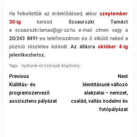
Ha felkeltettük az érdeklődésed, akkor
szeptember
30-ig
keresd
Scsaurszki Tamást
a scsaurszki.tamas@gy-sz.hu e-mail címen vagy a
20/243 8491
-es telefonszámon és ő elküldi neked a
pozíció részletes leírását.
Az állásra
október 4-ig
jelentkezhetsz.
Gyökerek és Szárnyak Alapítvány
Tags:
Previous
Next
Kiállítás- és
Identitásunk változó
programszervező
alakzatai – nemzet,
asszisztens pályázat
család, vallás irodalmi és
fotópályázat