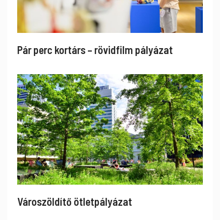
Pár perc kortárs – rövidfilm pályázat
Városzöldítő ötletpályázat