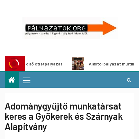
szöldítő ötletpályázat
Alkotói pályázat multimédia-kiáll
Adománygyűjtő munkatársat
keres a Gyökerek és Szárnyak
Alapítvány