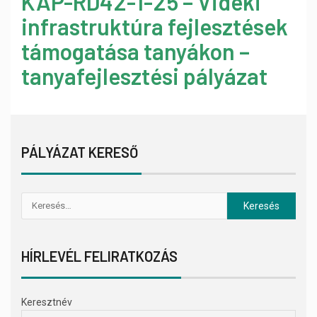
KAP-RD42-1-25 – Vidéki
infrastruktúra fejlesztések
támogatása tanyákon –
tanyafejlesztési pályázat
PÁLYÁZAT KERESŐ
HÍRLEVÉL FELIRATKOZÁS
Keresztnév