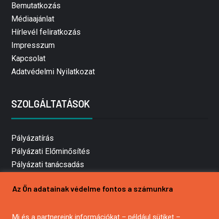
Bemutatkozás
Médiaajánlat
Hírlevél feliratkozás
Impresszum
Kapcsolat
Adatvédelmi Nyilatkozat
SZOLGÁLTATÁSOK
Pályázatírás
Pályázati Előminősítés
Pályázati tanácsadás
Pályázatírás vállalkozásoknak
Az Ön adatainak védelme fontos a számunkra
Mezőgazdasági pályázatírás
Pályázatírás magánszemélyeknek
Pályázatírás civil szervezeteknek
Mi és a partnereink információkat – például sütiket –