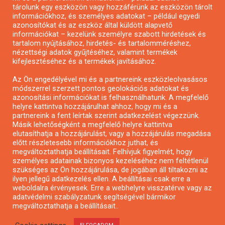
tárolunk egy eszközön vagy hozzáférünk az eszközön tárolt
Pályázatírás önkormányzatoknak
információkhoz, és személyes adatokat – például egyedi
Pályázatfigyelés
azonosítókat és az eszköz által küldött alapvető
információkat – kezelünk személyre szabott hirdetések és
Specifikus pályázatfigyelés vagy hírlevél
tartalom nyújtásához, hirdetés- és tartalomméréshez,
nézettségi adatok gyűjtéséhez, valamint termékek
kifejlesztéséhez és a termékek javításához.
PÁLYÁZATFIGYELŐ
Az Ön engedélyével mi és a partnereink eszközleolvasásos
módszerrel szerzett pontos geolokációs adatokat és
azonosítási információkat is felhasználhatunk. A megfelelő
helyre kattintva hozzájárulhat ahhoz, hogy mi és a
Pályázatok magánszemélyeknek
partnereink a fent leírtak szerint adatkezelést végezzünk.
Pályázatok civil szervezeteknek
Másik lehetőségként a megfelelő helyre kattintva
elutasíthatja a hozzájárulást, vagy a hozzájárulás megadása
Pályázatok vállalkozásoknak
előtt részletesebb információkhoz juthat, és
Önkormányzati pályázatok
megváltoztathatja beállításait. Felhívjuk figyelmét, hogy
személyes adatainak bizonyos kezeléséhez nem feltétlenül
Mezőgazdasági pályázatok
szükséges az Ön hozzájárulása, de jogában áll tiltakozni az
Falusi turizmus pályázatok
ilyen jellegű adatkezelés ellen. A beállításai csak erre a
weboldalra érvényesek. Erre a webhelyre visszatérve vagy az
Napelem pályázatok
adatvédelmi szabályzatunk segítségével bármikor
GINOP pályázatok
megváltoztathatja a beállításait..