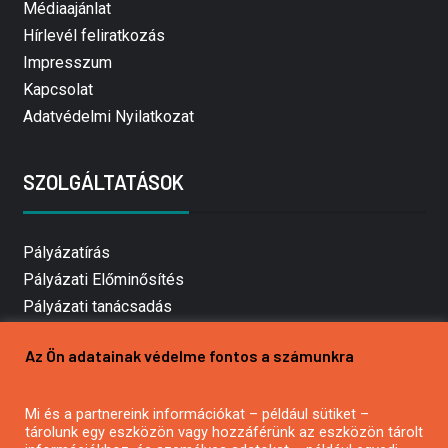
Médiaajánlat
Hírlevél feliratkozás
Impresszum
Kapcsolat
Adatvédelmi Nyilatkozat
SZOLGÁLTATÁSOK
Pályázatírás
Pályázati Előminősítés
Pályázati tanácsadás
Pályázatírás vállalkozásoknak
Az Ön adatainak védelme fontos a számunkra
Mezőgazdasági pályázatírás
Pályázatírás magánszemélyeknek
Mi és a partnereink információkat – például sütiket –
Pályázatírás civil szervezeteknek
tárolunk egy eszközön vagy hozzáférünk az eszközön tárolt
Pályázatírás önkormányzatoknak