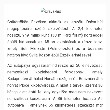
Csütörtökön Eszéken aláírták az eszéki Dráva-híd
megépítésére szóló szerződést. A 2,4 kilométer
hosszú, 949 millió kuna (38 milliárd forint) költséggel
épülő híd annak az A5-ös sztrádának a része lesz,
amely Beli Manastir (Pélmonostor) és a boszniai
határon lévő Svilaj között épül Eszék érintésével.
Az autópálya egyszersmind része az 5C elnevezésű
nemzetközi közlekedési folyosónak, amely
Budapesten át halad Horvátországon és Bosznián át a
horvát Ploce kikötővárosig. A hidat a tervek szerint 30
hónap alatt építi fel egy egyelőre meg nem nevezett
nemzetközi konzorcium. A 88 kilométer hosszú A5
autópálya – amelynek 55 kilométeres szakasza már