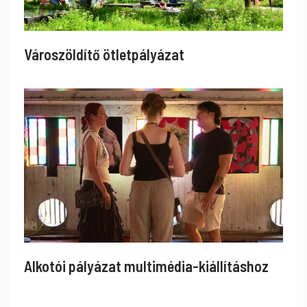
Városzöldítő ötletpályázat
Alkotói pályázat multimédia-kiállításhoz