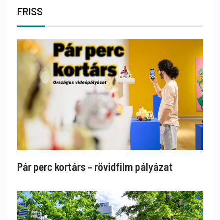
FRISS
Pár perc kortárs – rövidfilm pályázat