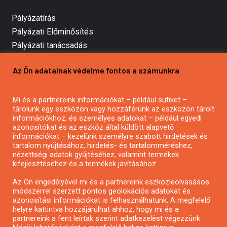
Pályázatírás
Pályázati Előminősítés
Pályázati tanácsadás
Pályázatírás vállalkozásoknak
Az Ön adatainak védelme fontos a számunkra
Mezőgazdasági pályázatírás
Pályázatírás magánszemélyeknek
Mi és a partnereink információkat – például sütiket –
Pályázatírás civil szervezeteknek
tárolunk egy eszközön vagy hozzáférünk az eszközön tárolt
Pályázatírás önkormányzatoknak
információkhoz, és személyes adatokat – például egyedi
azonosítókat és az eszköz által küldött alapvető
Pályázatfigyelés
információkat – kezelünk személyre szabott hirdetések és
Specifikus pályázatfigyelés vagy hírlevél
tartalom nyújtásához, hirdetés- és tartalomméréshez,
nézettségi adatok gyűjtéséhez, valamint termékek
kifejlesztéséhez és a termékek javításához.
PÁLYÁZATFIGYELŐ
Az Ön engedélyével mi és a partnereink eszközleolvasásos
módszerrel szerzett pontos geolokációs adatokat és
azonosítási információkat is felhasználhatunk. A megfelelő
helyre kattintva hozzájárulhat ahhoz, hogy mi és a
Pályázatok magánszemélyeknek
partnereink a fent leírtak szerint adatkezelést végezzünk.
Pályázatok civil szervezeteknek