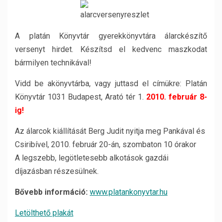
A platán Könyvtár gyerekkönyvtára álarckészítő
versenyt hirdet. Készítsd el kedvenc maszkodat
bármilyen technikával!
Vidd be akönyvtárba, vagy juttasd el címükre: Platán
Könyvtár 1031 Budapest, Arató tér 1.
2010. február 8-
ig!
Az álarcok kiállítását Berg Judit nyitja meg Pankával és
Csiribível, 2010. február 20-án, szombaton 10 órakor
A legszebb, legötletesebb alkotások gazdái
díjazásban részesülnek.
Bővebb információ:
www.platankonyvtar.hu
Letölthető plakát