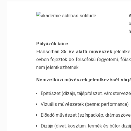
A
ö
h
Pályázók köre:
Elsősorban
35 év alatti művészek
jelentk
évben fejezték be felsőfokú (egyetemi, főiskol
nem jelentkezhetnek.
Nemzetközi művészek jelentkezését várják
Építészet (dizájn, tájépítészet, várostervezé
Vizuális művészetek (benne: performance)
Előadó művészet (színpadkép, drámaszövege
Dizájn (divat, kosztüm, termék és bútor dizá