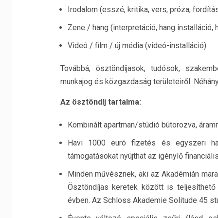
Irodalom (esszé, kritika, vers, próza, fordítá
Zene / hang (interpretáció, hang installáció
Videó / film / új média (videó-installáció).
Továbbá, ösztöndíjasok, tudósok, szakemb
munkajog és közgazdaság területeiről. Néhány 
Az ösztöndíj tartalma:
Kombinált apartman/stúdió bútorozva, áramma
Havi 1000 euró fizetés és egyszeri ha
támogatásokat nyújthat az igénylő financiál
Minden művésznek, aki az Akadémián marad, 
Ösztöndíjas keretek között is teljesíthető
évben. Az Schloss Akademie Solitude 45 stú