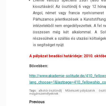
Évente változó speciális zsűri (lásd es
kiosztásáról. Az ösztöndíj 6 vagy 12 hón
Angol, német vagy francia nyelvismeret 
Párhuzamos jelentkezések a Kunststiftu
intézetekből nem engedélyezettek. A fel n
összesen még két alkalommal. A Solit
részesülnek a szállás és utazási költségek
is segítséget nyújt.
A pályázat beadási határideje: 2010. októbe
Bővebben:
http://www.akademie-solitude.de/410_fellow
lang_choose=1&lastpage=410_fellowship_co
alkotói ösztöndíj
Művészeti pályázatok
öszt
Tags:
magánszemélyeknek
Previous