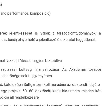
s)
, hang performance, kompozíció)
erek jelentkezését is várják a társadalomtudományok, a
ösztöndíj elnyerhető a jelentkező életkorától függetlenül.
l, vízzel, fűtéssel ingyen biztosítva.
zautazási költség finanszírozása. Az Akadémia további
is lehetőségeinek függvényében.
kötelezően Suttgartban kell maradnia az ösztöndíj idejére.
 egy projekt. 50, 60 ösztöndíj kerül kiosztásra minden két
diója áll rendelkezésre.