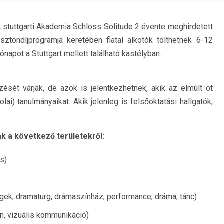
 stuttgarti Akademia Schloss Solitude 2 évente meghirdetett
sztöndíjprogramja keretében fiatal alkotók tölthetnek 6-12
ónapot a Stuttgart mellett található kastélyban.
ezését várják, de azok is jelentkezhetnek, akik az elmúlt öt
ai) tanulmányaikat. Akik jelenleg is felsőoktatási hallgatók,
 a következő területekről:
s)
k, dramaturg, drámaszínház, performance, dráma, tánc)
jn, vizuális kommunikáció)