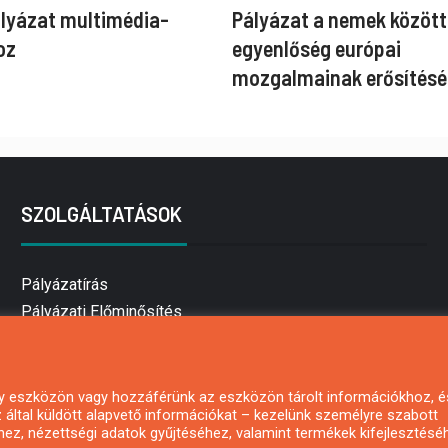
ályázat multimédia-
Pályázat a nemek között
oz
egyenlőség európai
mozgalmainak erősítésé
SZOLGÁLTATÁSOK
Pályázatírás
Pályázati Előminősítés
Pályázati tanácsadás
Pályázatírás vállalkozásoknak
Mezőgazdasági pályázatírás
 egy eszközön vagy hozzáférünk az eszközön tárolt információkhoz, é
által küldött alapvető információkat – kezelünk személyre szabott
Pályázatírás magánszemélyeknek
hez, nézettségi adatok gyűjtéséhez, valamint termékek kifejlesztésé
Pályázatírás civil szervezeteknek