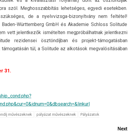
küdtek és a kiválasztási folyamat) dönt az ösztöndíjak
apra szól. Meghosszabbítás lehetséges, egyedi esetekben.
szükséges, de a nyelvvizsga-bizonyítvány nem feltétel!
ng Baden-Württemberg GmbH és Akademie Schloss Solitude
em vett jelentkezők ismételten megpróbálhatnak jelentkezni
ude rezidensei ösztöndíjban és projekt-támogatásban
 támogatásán túl, a Solitude az alkotások megvalósításában
r 31.
ship_cond.php?
nd.php&cur=0&idnum=0&dbsearch=&linkurl
öndíj művészeknek
pályázat művészeknek
Pályázatok
Next