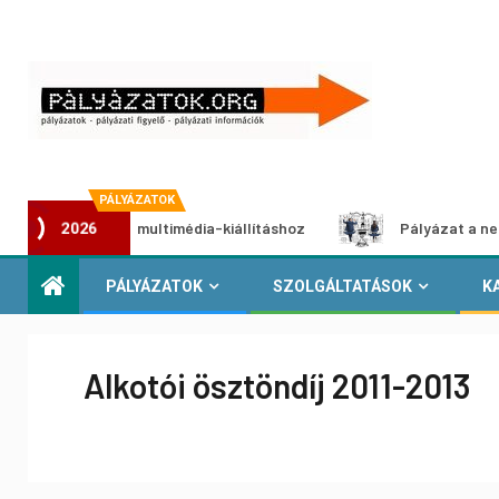
PÁLYÁZATOK
 pályázat multimédia-kiállításhoz
Pályázat a nemek közöt
2026
PÁLYÁZATOK
SZOLGÁLTATÁSOK
K
Alkotói ösztöndíj 2011-2013