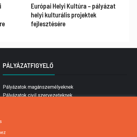
i
Európai Helyi Kultúra – pályázat
helyi kulturális projektek
re
fejlesztésére
PÁLYÁZATFIGYELŐ
Pályázatok magánszemélyeknek
Pályázatok civil szervezeteknek
Pályázatok vállalkozásoknak
Önkormányzati pályázatok
Mezőgazdasági pályázatok
s
Falusi turizmus pályázatok
hez
Napelem pályázatok