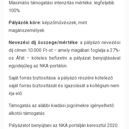
Maximális támogatási intenzitás mértéke: legfeljebb
100%.
Pályázók köre:
képzőművészek, mint
magánszemélyek.
Nevezési díj összege/mértéke
: a pályázó nevezési
díj címen 10.000 Ft-ot – amely magában foglalja a 27%-
os Áfát – köteles befizetni a pályázat benyújtásával
egyidejűleg az NKA-portálon.
Saját forrás biztosítása: a pályázó részére kötelező
saját forrás biztosítását és igazolását a kollégium nem
írja elő.
Támogatás az alábbi kiadási jogcímekre igényelhető:
alkotói támogatás
Pályázatot benyújtani az NKA portálján keresztül 2020.