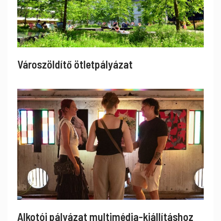
Városzöldítő ötletpályázat
Alkotói pályázat multimédia-kiállításhoz