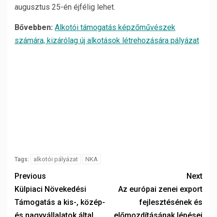
augusztus 25-én éjfélig lehet.
Bővebben:
Alkotói támogatás képzőművészek
számára, kizárólag új alkotások létrehozására pályázat
alkotói pályázat
NKA
Tags:
Previous
Next
Külpiaci Növekedési
Az európai zenei export
Támogatás a kis-, közép-
fejlesztésének és
és nagyvállalatok által
előmozdításának lépései