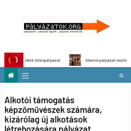
Városzöldítő ötletpályázat
Alkotói pályázat multimédia-ki
Alkotói támogatás
képzőművészek számára,
kizárólag új alkotások
létrehozására pályázat