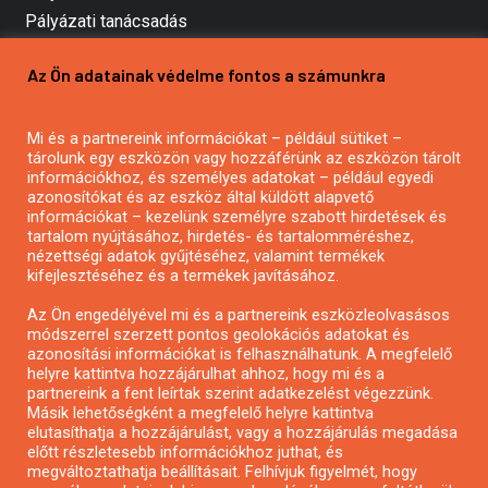
Pályázati tanácsadás
Pályázatírás vállalkozásoknak
Az Ön adatainak védelme fontos a számunkra
Mezőgazdasági pályázatírás
Pályázatírás magánszemélyeknek
Mi és a partnereink információkat – például sütiket –
Pályázatírás civil szervezeteknek
tárolunk egy eszközön vagy hozzáférünk az eszközön tárolt
Pályázatírás önkormányzatoknak
információkhoz, és személyes adatokat – például egyedi
azonosítókat és az eszköz által küldött alapvető
Pályázatfigyelés
információkat – kezelünk személyre szabott hirdetések és
Specifikus pályázatfigyelés vagy hírlevél
tartalom nyújtásához, hirdetés- és tartalomméréshez,
nézettségi adatok gyűjtéséhez, valamint termékek
kifejlesztéséhez és a termékek javításához.
PÁLYÁZATFIGYELŐ
Az Ön engedélyével mi és a partnereink eszközleolvasásos
módszerrel szerzett pontos geolokációs adatokat és
azonosítási információkat is felhasználhatunk. A megfelelő
helyre kattintva hozzájárulhat ahhoz, hogy mi és a
Pályázatok magánszemélyeknek
partnereink a fent leírtak szerint adatkezelést végezzünk.
Pályázatok civil szervezeteknek
Másik lehetőségként a megfelelő helyre kattintva
elutasíthatja a hozzájárulást, vagy a hozzájárulás megadása
Pályázatok vállalkozásoknak
előtt részletesebb információkhoz juthat, és
Önkormányzati pályázatok
megváltoztathatja beállításait. Felhívjuk figyelmét, hogy