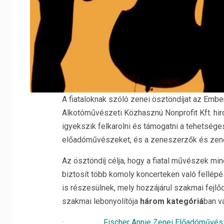
A fiataloknak szóló zenei ösztöndíjat az Embe
Alkotóművészeti Közhasznú Nonprofit Kft. hir
igyekszik felkarolni és támogatni a tehetsége
előadóművészeket, és a zeneszerzők és zen
Az ösztöndíj célja, hogy a fiatal művészek mi
biztosít több komoly koncerteken való fellépé
is részesülnek, mely hozzájárul szakmai fejlő
szakmai lebonyolítója
három kategóriá
ban vá
·
Fischer Annie Zenei Előadóművész