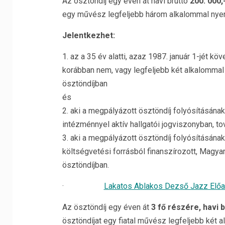
Az ösztöndíj egy éven át havi bruttó
200. 000,-
egy művész legfeljebb három alkalommal nyerh
Jelentkezhet:
1. az a 35 év alatti, azaz 1987. január 1-jét k
korábban nem, vagy legfeljebb két alkalommal 
ösztöndíjban
és
2. aki a megpályázott ösztöndíj folyósításának
intézménnyel aktív hallgatói jogviszonyban, t
3. aki a megpályázott ösztöndíj folyósításána
költségvetési forrásból finanszírozott, Magya
ösztöndíjban.
·
Lakatos Ablakos Dezső Jazz Előa
Az ösztöndíj egy éven át
3 fő részére, havi b
ösztöndíjat egy fiatal művész legfeljebb két a