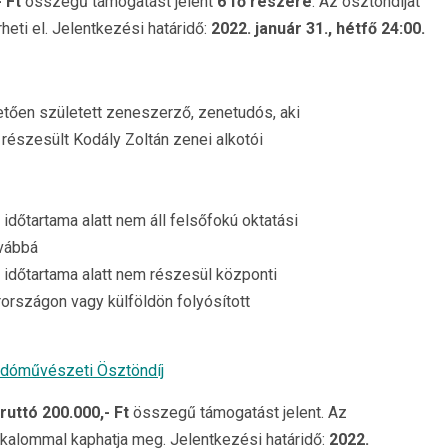
 Ft
összegű támogatást jelent
6 fő részére
. Az ösztöndíjat
eti el. Jelentkezési határidő:
2022. január 31., hétfő 24:00.
övetően született zeneszerző, zenetudós, aki
részesült Kodály Zoltán zenei alkotói
 időtartama alatt nem áll felsőfokú oktatási
ovábbá
k időtartama alatt nem részesül központi
rországon vagy külföldön folyósított
dóművészeti Ösztöndíj
ruttó 200.000,- Ft
összegű támogatást jelent. Az
lkalommal kaphatja meg. Jelentkezési határidő:
2022.