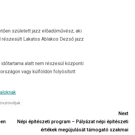
övetően született jazz előadóművész, aki
l részesült Lakatos Ablakos Dezső jazz
k időtartama alatt nem részesül központi
rországon vagy külföldön folyósított
taloknak
 ösztöndíjak
Next
ben
Népi építészeti program – Pályázat népi építészeti
értékek megújulását támogató szakmai