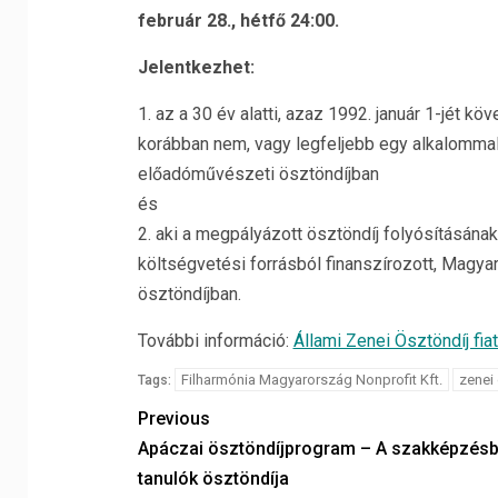
február 28., hétfő 24:00.
Jelentkezhet:
1. az a 30 év alatti, azaz 1992. január 1-jét k
korábban nem, vagy legfeljebb egy alkalomma
előadóművészeti ösztöndíjban
és
2. aki a megpályázott ösztöndíj folyósításána
költségvetési forrásból finanszírozott, Magya
ösztöndíjban.
További információ:
Állami Zenei Ösztöndíj fia
Filharmónia Magyarország Nonprofit Kft.
zenei
Tags:
Previous
Apáczai ösztöndíjprogram – A szakképzés
tanulók ösztöndíja