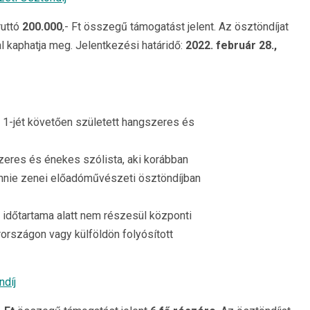
ruttó
200.000
,- Ft összegű támogatást jelent. Az ösztöndíjat
l kaphatja meg. Jelentkezési határidő:
2022. február 28.,
ár 1-jét követően született hangszeres és
gszeres és énekes szólista, aki korábban
Annie zenei előadóművészeti ösztöndíjban
k időtartama alatt nem részesül központi
rországon vagy külföldön folyósított
ndíj