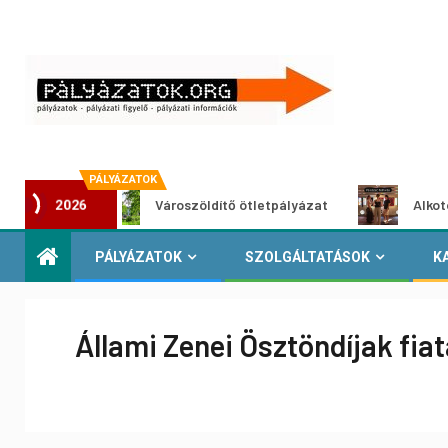
PÁLYÁZATOK
Városzöldítő ötletpályázat
Alkotói pályázat 
2026
PÁLYÁZATOK
SZOLGÁLTATÁSOK
K
Állami Zenei Ösztöndíjak fia