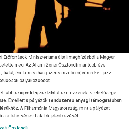
ri Erőforrások Minisztériuma általi megbízásból a Magyar
detette meg. Az Állami Zenei Ösztöndíj már több éve
s, fiatal, énekes és hangszeres szóló művészeket, jazz
etudósok pályakezdését.
nél több színpadi tapasztalatot szerezzenek, s lehetőséget
sre. Emellett a pályázók
rendszeres anyagi támogatás
ban
désükhöz. A Filharmónia Magyarország, mint a pályázat
rja a tehetséges fiatalok jelentkezését:
eti Ösztöndíj