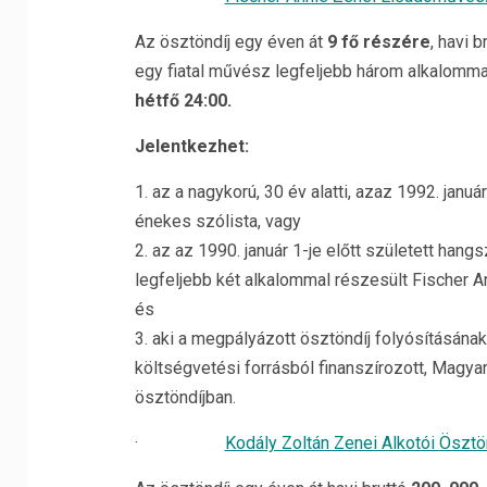
Az ösztöndíj egy éven át
9 fő részére
, havi b
egy fiatal művész legfeljebb három alkalomma
hétfő 24:00.
Jelentkezhet:
1. az a nagykorú, 30 év alatti, azaz 1992. janu
énekes szólista, vagy
2. az az 1990. január 1-je előtt született han
legfeljebb két alkalommal részesült Fischer 
és
3. aki a megpályázott ösztöndíj folyósításána
költségvetési forrásból finanszírozott, Magya
ösztöndíjban.
·
Kodály Zoltán Zenei Alkotói Ösztö