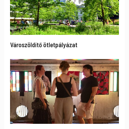
Városzöldítő ötletpályázat