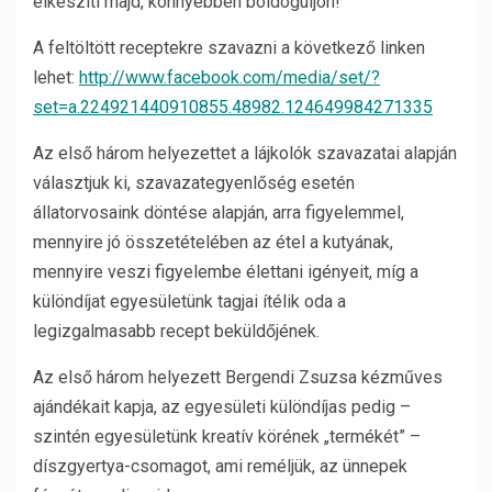
elkészíti majd, könnyebben boldoguljon!
A feltöltött receptekre szavazni a következő linken
lehet:
http://www.facebook.com/media/set/?
set=a.224921440910855.48982.124649984271335
Az első három helyezettet a lájkolók szavazatai alapján
választjuk ki, szavazategyenlőség esetén
állatorvosaink döntése alapján, arra figyelemmel,
mennyire jó összetételében az étel a kutyának,
mennyire veszi figyelembe élettani igényeit, míg a
különdíjat egyesületünk tagjai ítélik oda a
legizgalmasabb recept beküldőjének.
Az első három helyezett Bergendi Zsuzsa kézműves
ajándékait kapja, az egyesületi különdíjas pedig –
szintén egyesületünk kreatív körének „termékét” –
díszgyertya-csomagot, ami reméljük, az ünnepek