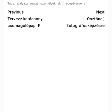
pályázat magánszemélyeknek
receptverseny
Tags:
Previous
Next
Tervezz karácsonyi
Ösztöndíj
csomagolópapírt!
fotográfusképzésre