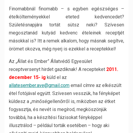
Finomabbnál finomabb – s egyben egészséges –
ételkölteményekkel eteted kedvencedet?
Születésnapjára tortát sütsz neki? Szívesen
megosztanád kutyád kedvenc ételeinek receptjét
másokkal is? Itt a remek alkalom, hogy másnak segítve,
örömet okozva, még nyerj is ezekkel a receptekkel!
Az „Állat és Ember” Állatvédő Egyesület
receptversenyt hirdet gazdiknak! A recepteket
2011.
december 15- ig
küld el az
allatesember.ave@gmail.com
email címre az elkészült
étel fotójával együtt. Szívesen vesszük, ha fényképet
küldesz a „minőségellenőrről is, miközben az étket
fogyasztja, és nevét is megírod, megköszönjük
továbbá, ha a készítési fázisokat fényképpel
illusztrálod – például torták esetében – hogy aki