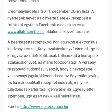
fényét emeli majd.
Eredményhirdetés: 2011. december 20-án lesz. A
nyertesek nevét és a nyertes ételek receptjeit a
fotóikkal együtt a Facebook oldalunkon és a
www.allatesember.hu
oldalon is közzé tesszük.
A beérkezett receptekből honlapunkon elektronikus
kiadvány készül „Kutyaszakácskönyv” címmel. Így, ha
kifogysz az ötletekből, csak fellapozod a honlapunk
szakácskönyvét, és máris tobzódhatsz! A verseny
résztvevői tudomásul veszik, hogy a nevezéssel
valamennyi jogukról lemondanak az Egyesület javára,
és ha már publikált recepttel indulnak, melynek
tulajdonosa kártérítési igénnyel él az Egyesülettel
szemben, úgy ezért nekik kell helytállniuk.
Forrás:
http://www.allatesember.hu