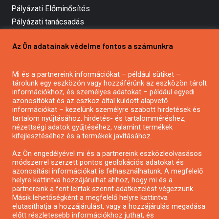
Pályázati Előminősítés
Pályázati tanácsadás
Pályázatírás vállalkozásoknak
Az Ön adatainak védelme fontos a számunkra
Mezőgazdasági pályázatírás
Pályázatírás magánszemélyeknek
Mi és a partnereink információkat – például sütiket –
Pályázatírás civil szervezeteknek
tárolunk egy eszközön vagy hozzáférünk az eszközön tárolt
Pályázatírás önkormányzatoknak
információkhoz, és személyes adatokat – például egyedi
azonosítókat és az eszköz által küldött alapvető
Pályázatfigyelés
információkat – kezelünk személyre szabott hirdetések és
Specifikus pályázatfigyelés vagy hírlevél
tartalom nyújtásához, hirdetés- és tartalomméréshez,
nézettségi adatok gyűjtéséhez, valamint termékek
kifejlesztéséhez és a termékek javításához.
PÁLYÁZATFIGYELŐ
Az Ön engedélyével mi és a partnereink eszközleolvasásos
módszerrel szerzett pontos geolokációs adatokat és
azonosítási információkat is felhasználhatunk. A megfelelő
helyre kattintva hozzájárulhat ahhoz, hogy mi és a
Pályázatok magánszemélyeknek
partnereink a fent leírtak szerint adatkezelést végezzünk.
Pályázatok civil szervezeteknek
Másik lehetőségként a megfelelő helyre kattintva
elutasíthatja a hozzájárulást, vagy a hozzájárulás megadása
Pályázatok vállalkozásoknak
előtt részletesebb információkhoz juthat, és