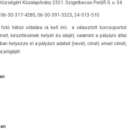
özségért Közalapítvány 2321. Szigetbecse Petőfi S. u. 34.
 06-30-317-4285, 06-30-391-3325, 24-513-510
 fotó hátsó oldalára rá kell írni: a választott korcsoportot
címét, készítésének helyét és idejét, valamint a pályázó által
kban helyezze el a pályázó adatait (nevét, címét, email címét,
 jeligéjét.
an
ban