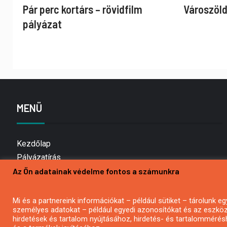
Pár perc kortárs – rövidfilm
Városzöld
pályázat
MENÜ
Kezdőlap
Pályázatírás
Az Ön adatainak védelme fontos a számunkra
Bemutatkozás
Médiaajánlat
Hírlevél feliratkozás
Mi és a partnereink információkat – például sütiket – tárolunk
személyes adatokat – például egyedi azonosítókat és az eszköz 
Impresszum
hirdetések és tartalom nyújtásához, hirdetés- és tartalommérés
Kapcsolat