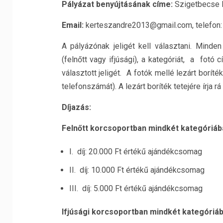
Pályázat benyújtásának címe:
Szigetbecse K
Email:
kerteszandre2013@gmail.com, telefon:
A pályázónak jeligét kell választani. Minden
(felnőtt vagy ifjúsági), a kategóriát, a fotó 
választott jeligét. A fotók mellé lezárt boríté
telefonszámát). A lezárt boríték tetejére írja rá a
Díjazás:
Felnőtt korcsoportban mindkét kategóriáb
I. díj: 20.000 Ft értékű ajándékcsomag
II. díj: 10.000 Ft értékű ajándékcsomag
III. díj: 5.000 Ft értékű ajándékcsomag
Ifjúsági korcsoportban mindkét kategóriá