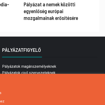
édia-
Pályázat a nemek közötti
egyenlőség európai
mozgalmainak erősítésére
PÁLYÁZATFIGYELŐ
Pályázatok magánszemélyeknek
Pályázatok civil szervezeteknek
Pályázatok vállalkozásoknak
Önkormányzati pályázatok
Mezőgazdasági pályázatok
s
Falusi turizmus pályázatok
hez
Napelem pályázatok