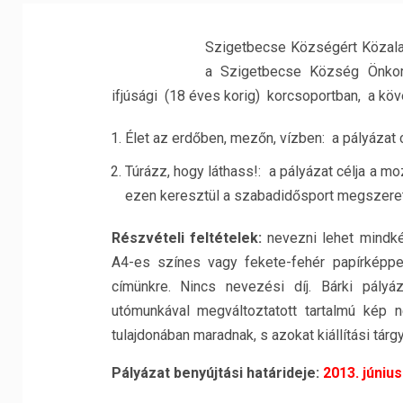
Szigetbecse Községért Közala
a Szigetbecse Község Önkorm
ifjúsági (18 éves korig) korcsoportban, a kö
Élet az erdőben, mezőn, vízben: a pályázat
Túrázz, hogy láthass!: a pályázat célja a
ezen keresztül a szabadidősport megszeret
Részvételi feltételek:
nevezni lehet mindk
A4-es színes vagy fekete-fehér papírképpel.
címünkre. Nincs nevezési díj. Bárki pályáz
utómunkával megváltoztatott tartalmú kép 
tulajdonában maradnak, s azokat kiállítási tárg
Pályázat benyújtási határideje:
2013. június