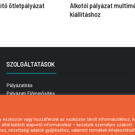
ítő ötletpályázat
Alkotói pályázat multim
kiállításhoz
SZOLGÁLTATÁSOK
Pályázatírás
Pályázati Előminősítés
Pályázati tanácsadás
Pályázatírás vállalkozásoknak
Mezőgazdasági pályázatírás
 egy eszközön vagy hozzáférünk az eszközön tárolt információkhoz, é
által küldött alapvető információkat – kezelünk személyre szabott
Pályázatírás magánszemélyeknek
hez, nézettségi adatok gyűjtéséhez, valamint termékek kifejlesztésé
Pályázatírás civil szervezeteknek