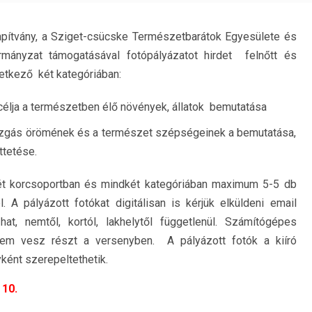
pítvány, a Sziget-csücske Természetbarátok Egyesülete és
ányzat támogatásával fotópályázatot hirdet felnőtt és
vetkező két kategóriában:
 célja a természetben élő növények, állatok bemutatása
 mozgás örömének és a természet szépségeinek a bemutatása,
tetése.
ét korcsoportban és mindkét kategóriában maximum 5-5 db
 A pályázott fotókat digitálisan is kérjük elküldeni email
hat, nemtől, kortól, lakhelytől függetlenül. Számítógépes
nem vesz részt a versenyben. A pályázott fotók a kiíró
yként szerepeltethetik.
 10.