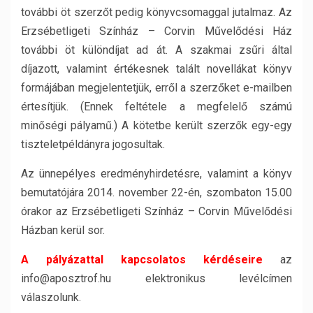
további öt szerzőt pedig könyvcsomaggal jutalmaz. Az
Erzsébetligeti Színház – Corvin Művelődési Ház
további öt különdíjat ad át. A szakmai zsűri által
díjazott, valamint értékesnek talált novellákat könyv
formájában megjelentetjük, erről a szerzőket e-mailben
értesítjük. (Ennek feltétele a megfelelő számú
minőségi pályamű.) A kötetbe került szerzők egy-egy
tiszteletpéldányra jogosultak.
Az ünnepélyes eredményhirdetésre, valamint a könyv
bemutatójára 2014. november 22-én, szombaton 15.00
órakor az Erzsébetligeti Színház – Corvin Művelődési
Házban kerül sor.
A pályázattal kapcsolatos kérdéseire
az
info@aposztrof.hu elektronikus levélcímen
válaszolunk.