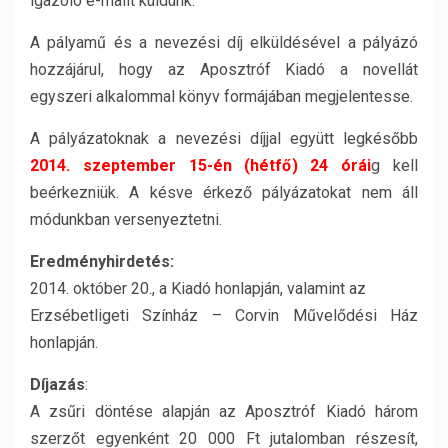
igazoló e-mailt küldünk.
A pályamű és a nevezési díj elküldésével a pályázó
hozzájárul, hogy az Aposztróf Kiadó a novellát
egyszeri alkalommal könyv formájában megjelentesse.
A pályázatoknak a nevezési díjjal együtt legkésőbb
2014. szeptember 15-én (hétfő) 24 órái
g kell
beérkezniük. A késve érkező pályázatokat nem áll
módunkban versenyeztetni.
Eredményhirdetés:
2014. október 20., a Kiadó honlapján, valamint az
Erzsébetligeti Színház – Corvin Művelődési Ház
honlapján.
Díjazás
:
A zsűri döntése alapján az Aposztróf Kiadó három
szerzőt egyenként 20 000 Ft jutalomban részesít,