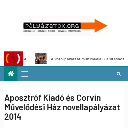
ályázat
Alkotói pályázat multimédia-kiállításhoz
Aposztróf Kiadó és Corvin
Művelődési Ház novellapályázat
2014