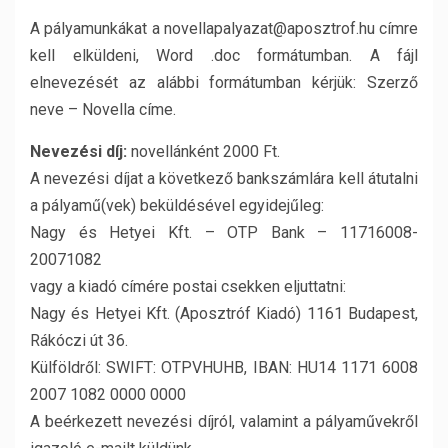
A pályamunkákat a novellapalyazat@aposztrof.hu címre
kell elküldeni, Word .doc formátumban. A fájl
elnevezését az alábbi formátumban kérjük: Szerző
neve – Novella címe.
Nevezési díj:
novellánként 2000 Ft.
A nevezési díjat a következő bankszámlára kell átutalni
a pályamű(vek) beküldésével egyidejűleg:
Nagy és Hetyei Kft. – OTP Bank – 11716008-
20071082
vagy a kiadó címére postai csekken eljuttatni:
Nagy és Hetyei Kft. (Aposztróf Kiadó) 1161 Budapest,
Rákóczi út 36.
Külföldről: SWIFT: OTPVHUHB, IBAN: HU14 1171 6008
2007 1082 0000 0000
A beérkezett nevezési díjról, valamint a pályaművekről