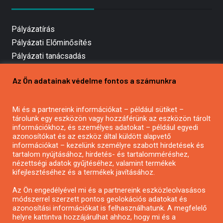
Pályázatírás
Pályázati Előminősítés
Pályázati tanácsadás
Pályázatírás vállalkozásoknak
Az Ön adatainak védelme fontos a számunkra
Mezőgazdasági pályázatírás
Pályázatírás magánszemélyeknek
Mi és a partnereink információkat – például sütiket –
Pályázatírás civil szervezeteknek
tárolunk egy eszközön vagy hozzáférünk az eszközön tárolt
Pályázatírás önkormányzatoknak
információkhoz, és személyes adatokat – például egyedi
azonosítókat és az eszköz által küldött alapvető
Pályázatfigyelés
információkat – kezelünk személyre szabott hirdetések és
Specifikus pályázatfigyelés vagy hírlevél
tartalom nyújtásához, hirdetés- és tartalomméréshez,
nézettségi adatok gyűjtéséhez, valamint termékek
kifejlesztéséhez és a termékek javításához.
PÁLYÁZATFIGYELŐ
Az Ön engedélyével mi és a partnereink eszközleolvasásos
módszerrel szerzett pontos geolokációs adatokat és
azonosítási információkat is felhasználhatunk. A megfelelő
helyre kattintva hozzájárulhat ahhoz, hogy mi és a
Pályázatok magánszemélyeknek