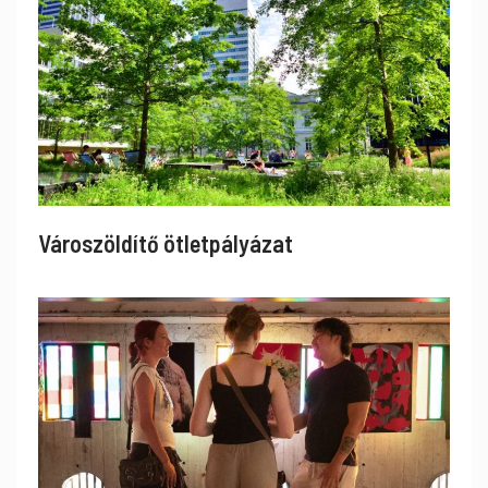
Városzöldítő ötletpályázat