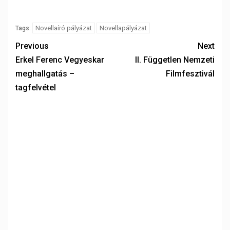
Novellaíró pályázat
Novellapályázat
Tags:
Previous
Next
Erkel Ferenc Vegyeskar
II. Független Nemzeti
meghallgatás –
Filmfesztivál
tagfelvétel