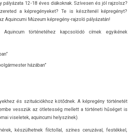
pályázata 12-18 éves diákoknak. Szívesen és jól rajzolsz?
zereted a képregényeket? Te is készítenél képregényt?
az Aquincumi Múzeum képregény-rajzoló pályázatán!
i Aquincum történetéhez kapcsolódó címek egyikének
ban”
polgármester házában”
yekhez és szituációkhoz kötődnek. A képregény történetét
yelembe vesszük az ötletesség mellett a történeti hűséget is
ómai viseletek, aquincumi helyszínek).
rek, készülhetnek filctollal, színes ceruzával, festékkel,