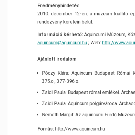
Eredményhirdetés
2010. december 12-én, a múzeum kiállító épü
rendezvény keretein belül.
Információ kérhető:
Aquincumi Múzeum, Közön
aquincum@aquincum.hu
; Web:
http://www.aqu
Ajánlott irodalom
Póczy Klára: Aquincum Budapest Római Kor
375.o., 377-396.o.
Zsidi Paula: Budapest római emlékei. Archae
Zsidi Paula: Aquincum polgárvárosa. Archaeo
Németh Margit: Az aquincumi Fürdő Múzeum.
Forrás:
http://www.aquincum.hu