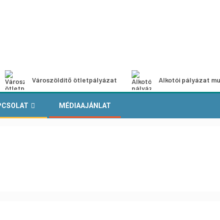
Városzöldítő ötletpályázat
Alkotói pályázat mu
PCSOLAT
MÉDIAAJÁNLAT