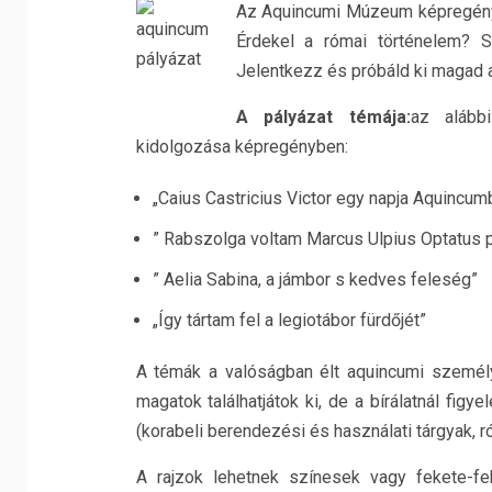
Az Aquincumi Múzeum képregény 
Érdekel a római történelem? S
Jelentkezz és próbáld ki magad 
A pályázat témája:
az alább
kidolgozása képregényben:
„Caius Castricius Victor egy napja Aquincum
” Rabszolga voltam Marcus Ulpius Optatus 
” Aelia Sabina, a jámbor s kedves feleség”
„Így tártam fel a legiotábor fürdőjét”
A témák a valóságban élt aquincumi személ
magatok találhatjátok ki, de a bírálatnál fig
(korabeli berendezési és használati tárgyak, r
A rajzok lehetnek színesek vagy fekete-fehé