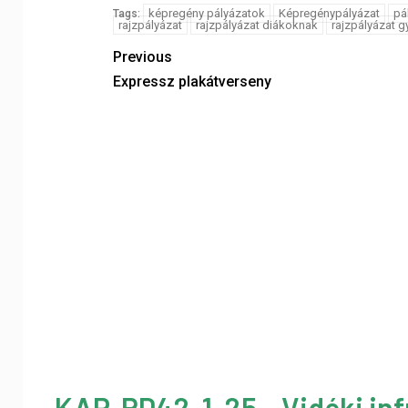
képregény pályázatok
Képregénypályázat
pá
Tags:
rajzpályázat
rajzpályázat diákoknak
rajzpályázat 
Previous
Expressz plakátverseny
KAP-RD42-1-25 – Vidéki inf