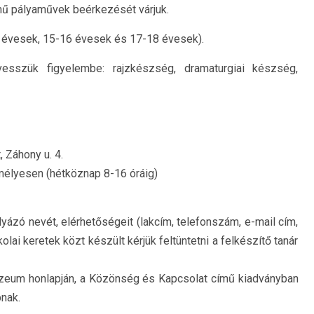
lmű pályaművek beérkezését várjuk.
 évesek, 15-16 évesek és 17-18 évesek).
esszük figyelembe: rajzkészség, dramaturgiai készség,
Záhony u. 4.
mélyesen (hétköznap 8-16 óráig)
ályázó nevét, elérhetőségeit (lakcím, telefonszám, e-mail cím,
lai keretek közt készült kérjük feltüntetni a felkészítő tanár
úzeum honlapján, a Közönség és Kapcsolat című kiadványban
nak.