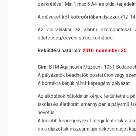
zsírkrétával. Min.1 max.5 A4-es oldal terjede
A műveket
két kategóriában
díjazzuk (12-14
Az elbíráláskor az alábbi szempontokat v
ötletesség/egyéni stílus, korhűség.
Beküldési határidő:
2010. november 30.
Cím:
BTM Aquincumi Múzeum, 1031 Budapest, 
A pályázatok beadhatók postai úton vagy sze
A borítékra kérjük ráírni: képregény pályázat
Az alkotások hátoldalán kérjük feltüntetni a p
iskola) és életkorát, amennyiben a pályamű isko
nevét is.
A legjobb képregényeket megjelentetjük a m
és a díjazottak múzeumi ajándékcsomagot kap