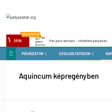
PÁLYÁZATOK
Pár perc kortárs – rövidfilm pályázat
2026
PÁLYÁZATOK
SZOLGÁLTATÁSOK
KA
Aquincum képregényben