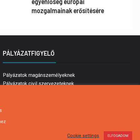
egyenlőség európai
mozgalmainak erősítésére
PÁLYÁZATFIGYELŐ
Pályázatok magánszemélyeknek
Pályázatok civil szervezeteknek
Pályázatok vállalkozásoknak
Önkormányzati pályázatok
Mezőgazdasági pályázatok
s
Falusi turizmus pályázatok
hez
Napelem pályázatok
GINOP pályázatok
Cookie settings
ELFOGADOM