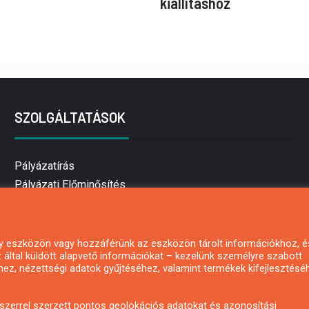
kiállításhoz
SZOLGÁLTATÁSOK
Pályázatírás
Pályázati Előminősítés
Pályázati tanácsadás
Pályázatírás vállalkozásoknak
Mezőgazdasági pályázatírás
 egy eszközön vagy hozzáférünk az eszközön tárolt információkhoz, é
által küldött alapvető információkat – kezelünk személyre szabott
Pályázatírás magánszemélyeknek
hez, nézettségi adatok gyűjtéséhez, valamint termékek kifejlesztésé
Pályázatírás civil szervezeteknek
Pályázatírás önkormányzatoknak
zerrel szerzett pontos geolokációs adatokat és azonosítási