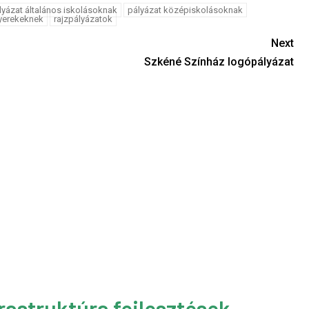
lyázat általános iskolásoknak
pályázat középiskolásoknak
gyerekeknek
rajzpályázatok
Next
Szkéné Színház logópályázat
rastruktúra fejlesztések