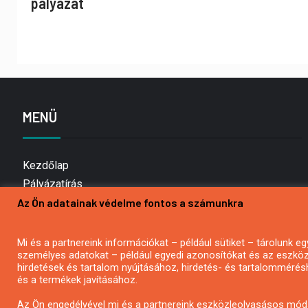
pályázat
MENÜ
Kezdőlap
Pályázatírás
Bemutatkozás
Az Ön adatainak védelme fontos a számunkra
Médiaajánlat
Hírlevél feliratkozás
Mi és a partnereink információkat – például sütiket – tárolunk
személyes adatokat – például egyedi azonosítókat és az eszköz 
Impresszum
hirdetések és tartalom nyújtásához, hirdetés- és tartalommérés
Kapcsolat
és a termékek javításához.
Adatvédelmi Nyilatkozat
Az Ön engedélyével mi és a partnereink eszközleolvasásos móds