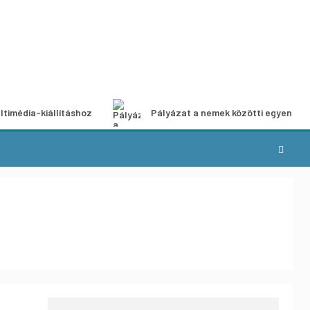
ltimédia-kiállításhoz
Pályázat a nemek közötti egyenlős