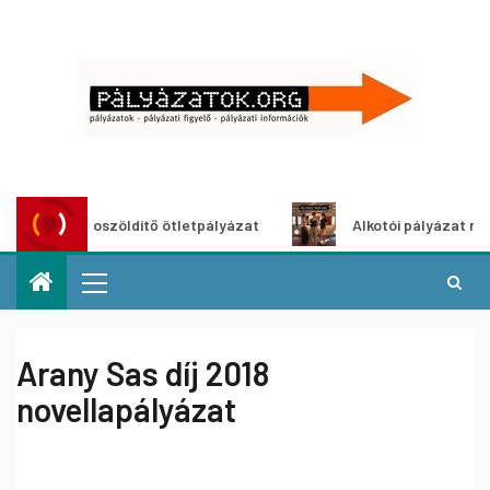
Városzöldítő ötletpályázat
Alkotói pályázat multimédia
Arany Sas díj 2018
novellapályázat