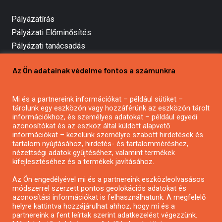
Pályázatírás
Pályázati Előminősítés
Pályázati tanácsadás
Pályázatírás vállalkozásoknak
Az Ön adatainak védelme fontos a számunkra
Mezőgazdasági pályázatírás
Pályázatírás magánszemélyeknek
Mi és a partnereink információkat – például sütiket –
Pályázatírás civil szervezeteknek
tárolunk egy eszközön vagy hozzáférünk az eszközön tárolt
Pályázatírás önkormányzatoknak
információkhoz, és személyes adatokat – például egyedi
azonosítókat és az eszköz által küldött alapvető
Pályázatfigyelés
információkat – kezelünk személyre szabott hirdetések és
Specifikus pályázatfigyelés vagy hírlevél
tartalom nyújtásához, hirdetés- és tartalomméréshez,
nézettségi adatok gyűjtéséhez, valamint termékek
kifejlesztéséhez és a termékek javításához.
PÁLYÁZATFIGYELŐ
Az Ön engedélyével mi és a partnereink eszközleolvasásos
módszerrel szerzett pontos geolokációs adatokat és
azonosítási információkat is felhasználhatunk. A megfelelő
helyre kattintva hozzájárulhat ahhoz, hogy mi és a
Pályázatok magánszemélyeknek
partnereink a fent leírtak szerint adatkezelést végezzünk.
Pályázatok civil szervezeteknek