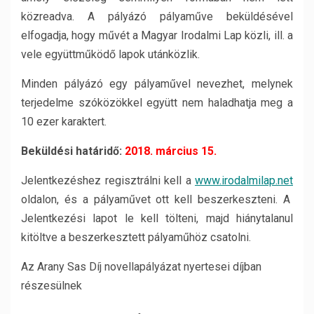
közreadva. A pályázó pályaműve beküldésével
elfogadja, hogy művét a Magyar Irodalmi Lap közli, ill. a
vele együttműködő lapok utánközlik.
Minden pályázó egy pályaművel nevezhet, melynek
terjedelme szóközökkel együtt nem haladhatja meg a
10 ezer karaktert.
Beküldési határidő:
2018. március 15.
Jelentkezéshez regisztrálni kell a
www.irodalmilap.net
oldalon, és a pályaművet ott kell beszerkeszteni. A
Jelentkezési lapot le kell tölteni, majd hiánytalanul
kitöltve a beszerkesztett pályaműhöz csatolni.
Az Arany Sas Díj novellapályázat nyertesei díjban
részesülnek