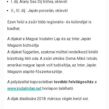
I. díj: Arany Sas Díj trófea, oklevél
II., III. díj: Japán porcelán, oklevél
Ezen felül a zsűri több regionális- és különdíjat is
kiadhat.
A díjakat a Magyar Irodalmi Lap és az Inter Japán
Magazin biztosítja
A díjakat független, szakmai múlttal rendelkező bíráló
bizottság ítéli oda. A zsűri elnöke Doma-Mikó István,
amerikai magyar lapok volt tudósítója, az Inter Japán
Magazin alapító-főszerkesztője.
A pályázattal kapcsolatban
további felvilágosítás
a
www.irodalmilap.net
honlapon található.
A díjak átadására 2018. március végén kerül sor.