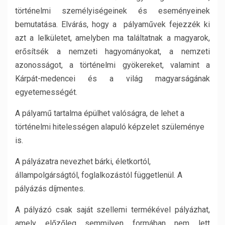
történelmi személyiségeinek és eseményeinek
bemutatása. Elvárás, hogy a pályaművek fejezzék ki
azt a lelkületet, amelyben ma találtatnak a magyarok,
erősítsék a nemzeti hagyományokat, a nemzeti
azonosságot, a történelmi gyökereket, valamint a
Kárpát-medencei és a világ magyarságának
egyetemességét.
A pályamű tartalma épülhet valóságra, de lehet a
történelmi hitelességen alapuló képzelet szüleménye
is.
A pályázatra nevezhet bárki, életkortól,
állampolgárságtól, foglalkozástól függetlenül. A
pályázás díjmentes.
A pályázó csak saját szellemi termékével pályázhat,
amely előzőleg semmilyen formában nem lett