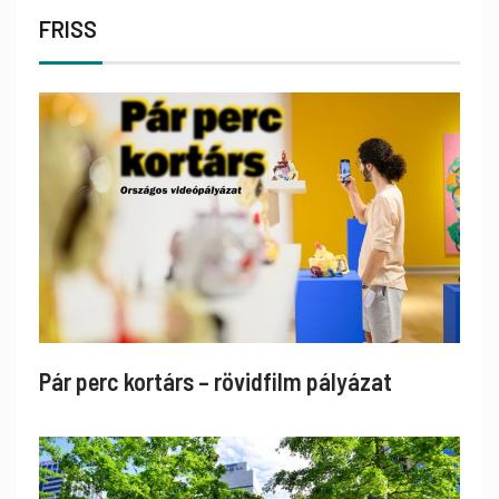
FRISS
Pár perc kortárs – rövidfilm pályázat