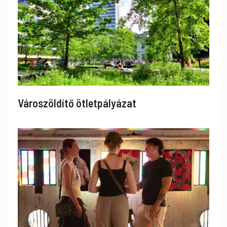
Városzöldítő ötletpályázat