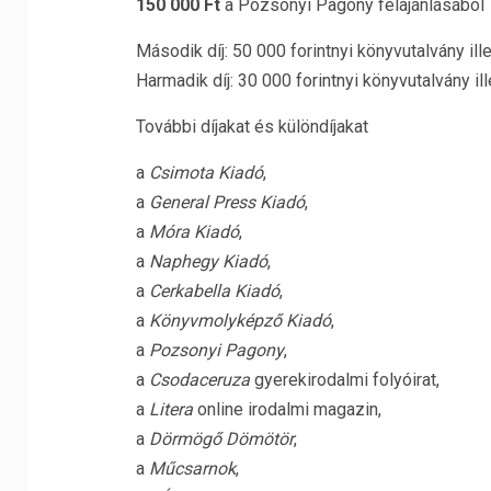
150 000 Ft
a Pozsonyi Pagony felajánlásából
Második díj: 50 000 forintnyi könyvutalvány il
Harmadik díj: 30 000 forintnyi könyvutalvány i
További díjakat és különdíjakat
a
Csimota Kiadó
,
a
General Press Kiadó
,
a
Móra Kiadó
,
a
Naphegy Kiadó
,
a
Cerkabella Kiadó
,
a
Könyvmolyképző Kiadó
,
a
Pozsonyi Pagony
,
a
Csodaceruza
gyerekirodalmi folyóirat,
a
Litera
online irodalmi magazin,
a
Dörmögő Dömötör
,
a
Műcsarnok
,