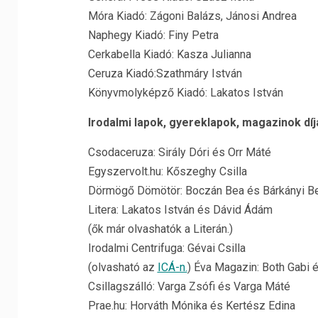
Móra Kiadó: Zágoni Balázs, Jánosi Andrea
Naphegy Kiadó: Finy Petra
Cerkabella Kiadó: Kasza Julianna
Ceruza Kiadó:Szathmáry István
Könyvmolyképző Kiadó: Lakatos István
Irodalmi lapok, gyereklapok, magazinok díja
Csodaceruza: Sirály Dóri és Orr Máté
Egyszervolt.hu: Kőszeghy Csilla
Dörmögő Dömötör: Boczán Bea és Bárkányi Be
Litera: Lakatos István és Dávid Ádám
(ők már olvashatók a Literán.)
Irodalmi Centrifuga: Gévai Csilla
(olvasható az
ICÁ-n.
) Éva Magazin: Both Gabi 
Csillagszálló: Varga Zsófi és Varga Máté
Prae.hu: Horváth Mónika és Kertész Edina