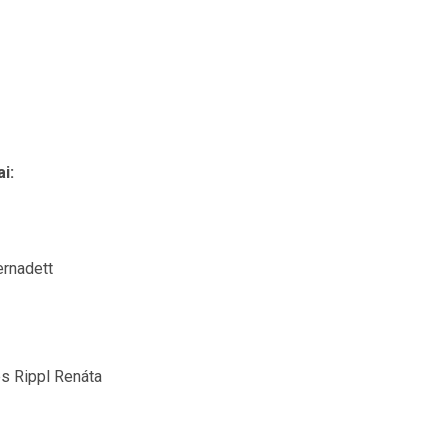
i:
rnadett
és Rippl Renáta