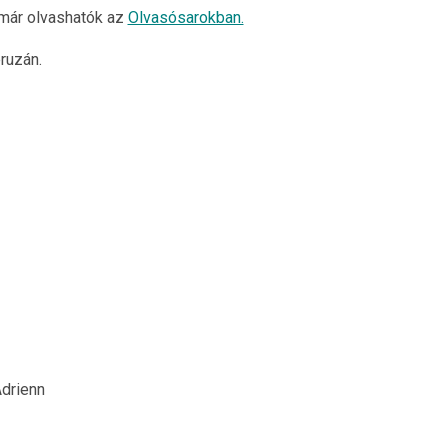
 már olvashatók az
Olvasósarokban.
ruzán.
drienn