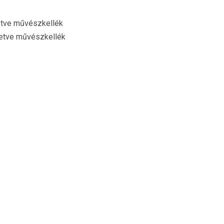
letve művészkellék
lletve művészkellék