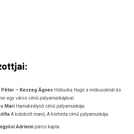
ottjai:
y Péter – Keszeg Ágnes
Hóbucka Hugó a mókusoknál és
zer egy város című pályamunkájával.
cs Mari
Hamukirálynő című pályamunkája.
sófia
A kidobott manó, A körhinta című pályamunkája.
öngyösi Adrienn
páros kapta.