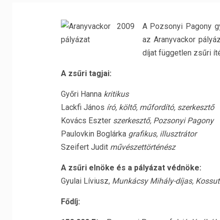
A Pozsonyi Pagony g
az Aranyvackor pályá
díjat független zsűri í
A zsűri tagjai:
Győri Hanna
kritikus
Lackfi János
író, költő, műfordító, szerkesztő
Kovács Eszter
szerkesztő, Pozsonyi Pagony
Paulovkin Boglárka
grafikus, illusztrátor
Szeifert Judit
művészettörténész
A zsűri elnöke és a pályázat védnöke:
Gyulai Líviusz,
Munkácsy Mihály-díjas, Kossut
Fődíj: