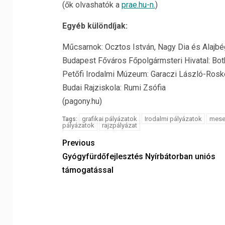
(ők olvashatók a
prae.hu-n.
)
Egyéb különdíjak:
Műcsarnok: Ocztos István, Nagy Dia és Alajbé
Budapest Főváros Főpolgármsteri Hivatal: Both
Petőfi Irodalmi Múzeum: Garaczi László-Rosk
Budai Rajziskola: Rumi Zsófia
(pagony.hu)
grafikai pályázatok
Irodalmi pályázatok
mese
Tags:
pályázatok
rajzpályázat
Previous
Gyógyfürdőfejlesztés Nyírbátorban uniós
támogatással