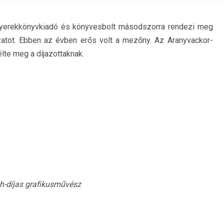
yerekkönyvkiadó és könyvesbolt másodszorra rendezi meg
zatot. Ebben az évben erős volt a mezőny. Az Aranyvackor-
télte meg a díjazottaknak.
h-díjas grafikusművész