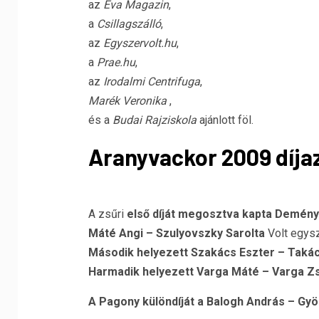
az
Éva Magazin
,
a
Csillagszálló
,
az
Egyszervolt.hu
,
a
Prae.hu
,
az
Irodalmi Centrifuga
,
Marék Veronika
,
és a
Budai Rajziskola
ajánlott föl.
Aranyvackor 2009
díjaz
A zsűri
első díját megosztva kapta Demén
Máté Angi – Szulyovszky Sarolta
Volt egys
Második helyezett Szakács Eszter – Taká
Harmadik helyezett Varga Máté – Varga Z
A Pagony különdíját a Balogh András – Gy