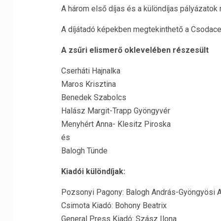
A három első díjas és a különdíjas pályázatok
A díjátadó képekben megtekinthető a Csodace
A zsűri elismerő oklevelében részesült
Cserháti Hajnalka
Maros Krisztina
Benedek Szabolcs
Halász Margit-Trapp Gyöngyvér
Menyhért Anna- Klesitz Piroska
és
Balogh Tünde
Kiadói különdíjak:
Pozsonyi Pagony: Balogh András-Gyöngyösi A
Csimota Kiadó: Bohony Beatrix
General Press Kiadó: Szász Ilona