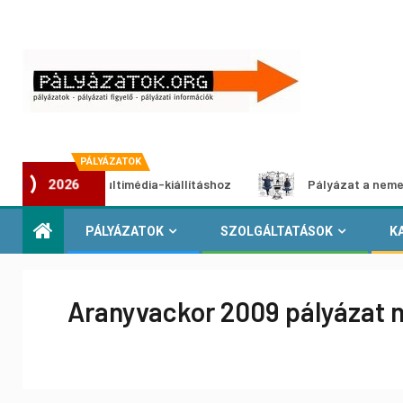
PÁLYÁZATOK
yázat multimédia-kiállításhoz
Pályázat a nemek közötti e
2026
PÁLYÁZATOK
SZOLGÁLTATÁSOK
K
Aranyvackor 2009 pályázat n