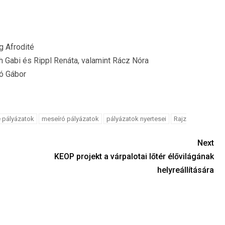
g Afrodité
 Gabi és Rippl Renáta, valamint Rácz Nóra
ó Gábor
 pályázatok
meseíró pályázatok
pályázatok nyertesei
Rajz
Next
KEOP projekt a várpalotai lőtér élővilágának
helyreállítására