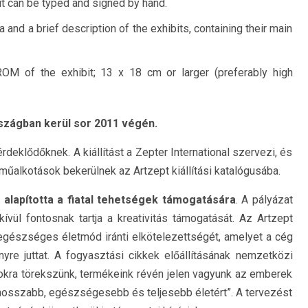
, it can be typed and signed by hand.
a and a brief description of the exhibits, containing their main
OM of the exhibit; 13 x 18 cm or larger (preferably high
szágban kerül sor 2011 végén.
rdeklődőknek. A kiállítást a Zepter International szervezi, és
műalkotások bekerülnek az Artzept kiállítási katalógusába.
 alapította a fiatal tehetségek támogatására
. A pályázat
ül fontosnak tartja a kreativitás támogatását. Az Artzept
 egészséges életmód iránti elkötelezettségét, amelyet a cég
yre juttat. A fogyasztási cikkek előállításának nemzetközi
sokra törekszünk, termékeink révén jelen vagyunk az emberek
 hosszabb, egészségesebb és teljesebb életért”. A tervezést