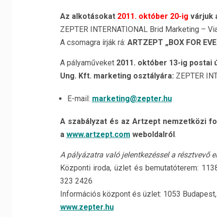
Az alkotásokat
2011. október 20-ig
várjuk 
ZEPTER INTERNATIONAL Brid Marketing – Via Si
A csomagra írják rá:
ARTZEPT „BOX FOR EVE
A pályaműveket
2011. október 13-ig postai 
Ung. Kft. marketing osztályára:
ZEPTER INTE
E-mail:
marketing@zepter.hu
A szabályzat és az Artzept nemzetközi for
a
www.artzept.com
weboldalról
.
A pályázatra való jelentkezéssel a résztvevő e
Központi iroda, üzlet és bemutatóterem: 1138
323 2426
Információs központ és üzlet: 1053 Budapest, K
www.zepter.hu