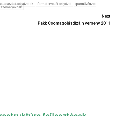
atervezési pályázatok
formatervezői pályázat
iparművészeti
nszemélyeknek
Next
Pakk Csomagolásdizájn verseny 2011
rastruktúra fejlesztések