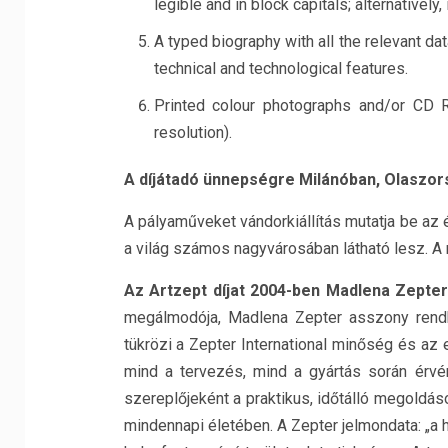
legible and in block capitals; alternatively
A typed biography with all the relevant dat
technical and technological features.
Printed colour photographs and/or CD R
resolution).
A díjátadó ünnepségre Milánóban, Olaszor
A pályaműveket vándorkiállítás mutatja be az é
a világ számos nagyvárosában látható lesz. A 
Az Artzept díjat 2004-ben Madlena Zepter
megálmodója, Madlena Zepter asszony rendkív
tükrözi a Zepter International minőség és az
mind a tervezés, mind a gyártás során érvén
szereplőjeként a praktikus, időtálló megoldá
mindennapi életében. A Zepter jelmondata: „a