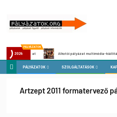
PÁLYÁZATOK
etpályázat
Alkotói pályázat multimédia-kiállításhoz
2026
PÁLYÁZATOK
SZOLGÁLTATÁSOK
KA
Artzept 2011 formatervező p