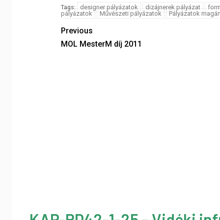
designer pályázatok
dizájnerek pályázat
form
Tags:
pályázatok
Művészeti pályázatok
Pályázatok magá
Previous
MOL MesterM díj 2011
KAP-RD42-1-25 – Vidéki inf