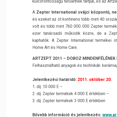
kulcsfontosságú területnek tartjuk, és az Artze
A
Zepter International svájci központú, n
és ezeket az öt kontinens több mint 40 orszá
volt és több mint 760 000 000 Zepter termék 
ezer tanácsadó működik közre, de a Zept
kaphatók. A Zepter International termékei ö
Home Art és Home Care.
ARTZEPT 2011 – DOBOZ MINDENFÉLÉNEK
Felhasználható anyagok és technikák: kerámia,
Jelentkezési határidő:
2011. október 20.
1. díj: 10 000 E –
2. díj: Zepter termékek 4 000 E értékben –
3. díj: Zepter termékek 3 000 E értékben
Bővebb információ és jelentkezés:
www.ar