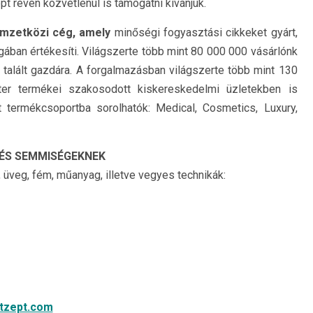
pt révén közvetlenül is támogatni kívánjuk.
emzetközi cég, amely
minőségi fogyasztási cikkeket gyárt,
gában értékesíti. Világszerte több mint 80 000 000 vásárlónk
talált gazdára. A forgalmazásban világszerte több mint 130
er termékei szakosodott kiskereskedelmi üzletekben is
t termékcsoportba sorolhatók: Medical, Cosmetics, Luxury,
 ÉS SEMMISÉGEKNEK
 üveg, fém, műanyag, illetve vegyes technikák:
tzept.com