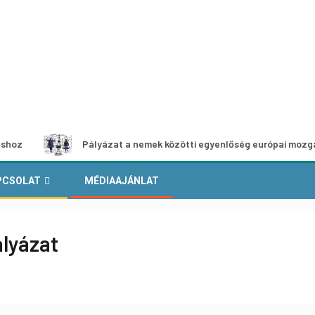
Pályázat a nemek közötti egyenlőség európai mozgalmainak er
PCSOLAT
MÉDIAAJÁNLAT
ályázat