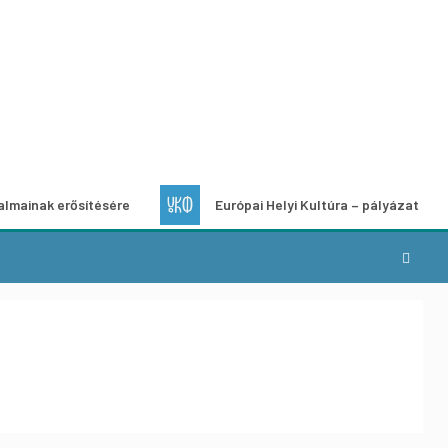
ősítésére
Európai Helyi Kultúra – pályázat helyi kulturális