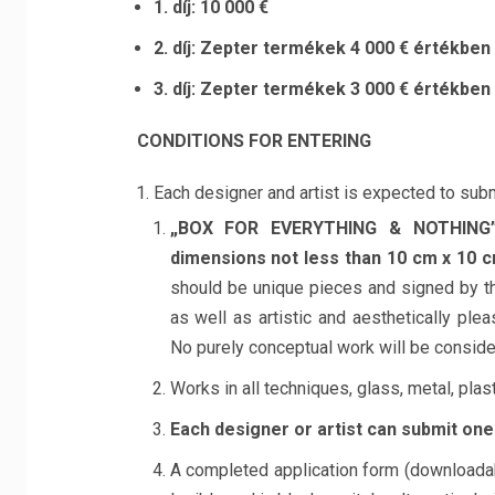
1. díj: 10 000 €
2. díj: Zepter termékek 4 000 € értékben
3. díj: Zepter termékek 3 000 € értékben
CONDITIONS FOR ENTERING
Each designer and artist is expected to subm
„BOX FOR EVERYTHING & NOTHING”,
dimensions not less than 10 cm x 10 
should be unique pieces and signed by the
as well as artistic and aesthetically ple
No purely conceptual work will be consider
Works in all techniques, glass, metal, pla
Each designer or artist can submit one
A completed application form (download