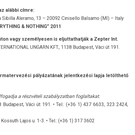
az alábbi címre:
billa Aleramo, 13 – 20092 Cinisello Balsamo (MI) – Italy
RYTHING & NOTHING” 2011
úton vagy személyesen is eljuttathatják a Zepter Int.
RNATIONAL UNGARN KFT., 1138 Budapest, Váci út 191.
matervezési pályázatának jelentkezési lapja letölthető
lfogadja a részvételi szabályzatban foglaltakat.
 Budapest, Váci út 191. • Tel.: (+36 1) 437 6633, 323 2424,
ossuth Lajos u. 1-3. • Tel.: (+36 1) 317 3602