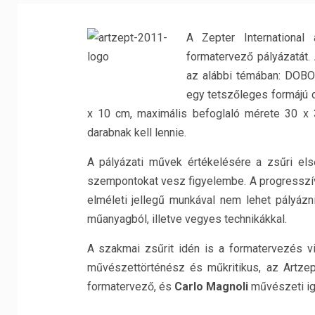
A Zepter International
formatervező pályázatát.
az alábbi témában: DO
egy tetszőleges formájú 
x 10 cm, maximális befoglaló mérete 30 x 3
darabnak kell lennie.
A pályázati művek értékelésére a zsűri el
szempontokat vesz figyelembe. A progresszív
elméleti jellegű munkával nem lehet pályázn
műanyagból, illetve vegyes technikákkal.
A szakmai zsűrit idén is a formatervezés vi
művészettörténész és műkritikus, az Artze
formatervező, és
Carlo Magnoli
művészeti ig