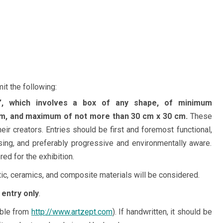
it the following:
 which involves a box of any shape, of minimum
cm, and maximum of not more than 30 cm x 30 cm.
These
ir creators. Entries should be first and foremost functional,
asing, and preferably progressive and environmentally aware.
ed for the exhibition.
stic, ceramics, and composite materials will be considered.
 entry only
.
able from
http://www.artzept.com
). If handwritten, it should be