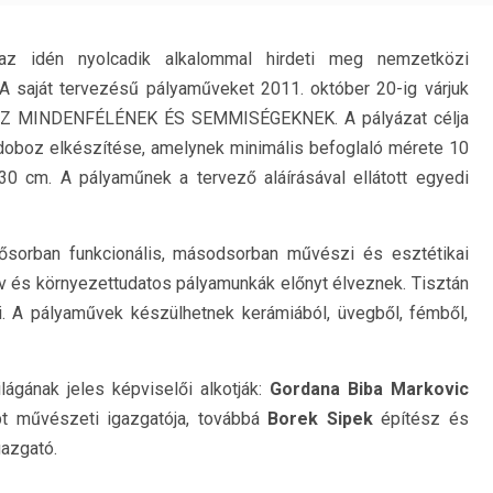
 az idén nyolcadik alkalommal hirdeti meg nemzetközi
 A saját tervezésű pályaműveket 2011. október 20-ig várjuk
BOZ MINDENFÉLÉNEK ÉS SEMMISÉGEKNEK. A pályázat célja
doboz elkészítése, amelynek minimális befoglaló mérete 10
0 cm. A pályaműnek a tervező aláírásával ellátott egyedi
sősorban funkcionális, másodsorban művészi és esztétikai
 és környezettudatos pályamunkák előnyt élveznek. Tisztán
i. A pályaművek készülhetnek kerámiából, üvegből, fémből,
lágának jeles képviselői alkotják:
Gordana Biba Markovic
pt művészeti igazgatója, továbbá
Borek Sipek
építész és
azgató.