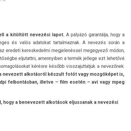
ll a kitöltött nevezési lapot.
A pályázó garantálja, hogy a
eges és valós adatokat tartalmaznak. A nevezés során a
az eredeti kereskedelmi megjelenéssel megegyező módon,
tőségbe eljutattni, amennyiben a termék jellege ezt lehetővé
a csomagolásokat kérésre később visszajuttatjuk a nevezőnek.
a nevezett alkotásról készult fotót vagy mozgóképet is,
dpi felbontásban, illetve – film esetén – avi vagy mpeg
, hogy a benevezett alkotások eljussanak a nevezési