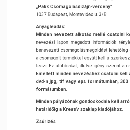
„Pakk Csomagolásdizájn-verseny”
1037 Budapest, Montevideo u. 3/B.
Anyagleadás:
Minden nevezett alkotás mellé csatolni ke
nevezési lapon megadott információk tényl
benevezett csomagolásmegoldást lehetőleg 
a csomagolt termékkel együtt kell a szerkesz
teszi. Ez utóbbiakat, illetve igény szerint 
Emellett minden nevezéshez csatolni kell 
dvd-n jpg, tif vagy eps formátumban, 300 
formátumban.
Minden pályázónak gondoskodnia kell arról
határidőig a Kreatív szaklap kiadójához.
Zsűrizés