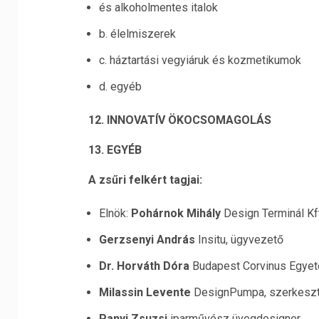
és alkoholmentes italok
b. élelmiszerek
c. háztartási vegyiáruk és kozmetikumok
d. egyéb
12. INNOVATÍV ÖKOCSOMAGOLÁS
13. EGYÉB
A zsűri felkért tagjai:
Elnök:
Pohárnok Mihály
Design Terminál Kf
Gerzsenyi András
Insitu, ügyvezető
Dr. Horváth Dóra
Budapest Corvinus Egyet
Milassin Levente
DesignPumpa, szerkesz
Panyi Zsuzsi
iparművész üvegdesigner