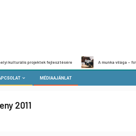
rális projektek fejlesztésére
A munka világa – fotópályáza
APCSOLAT
MÉDIAAJÁNLAT
eny 2011