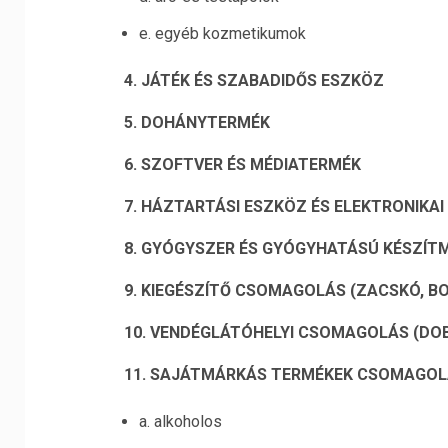
e. egyéb kozmetikumok
4. JÁTÉK ÉS SZABADIDŐS ESZKÖZ
5. DOHÁNYTERMÉK
6. SZOFTVER ÉS MÉDIATERMÉK
7. HÁZTARTÁSI ESZKÖZ ÉS ELEKTRONIKAI 
8. GYÓGYSZER ÉS GYÓGYHATÁSÚ KÉSZÍT
9. KIEGÉSZÍTŐ CSOMAGOLÁS (ZACSKÓ, B
10. VENDÉGLÁTÓHELYI CSOMAGOLÁS (DOB
11. SAJÁTMÁRKÁS TERMÉKEK CSOMAGO
a. alkoholos