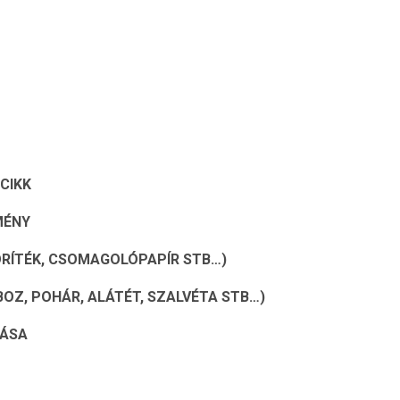
CIKK
MÉNY
ORÍTÉK, CSOMAGOLÓPAPÍR STB…)
OZ, POHÁR, ALÁTÉT, SZALVÉTA STB…)
LÁSA