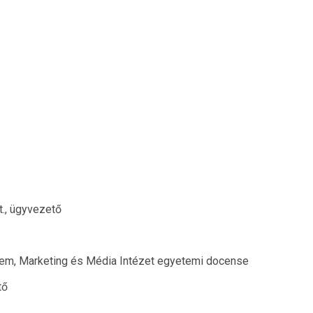
t., ügyvezető
em, Marketing és Média Intézet egyetemi docense
tő