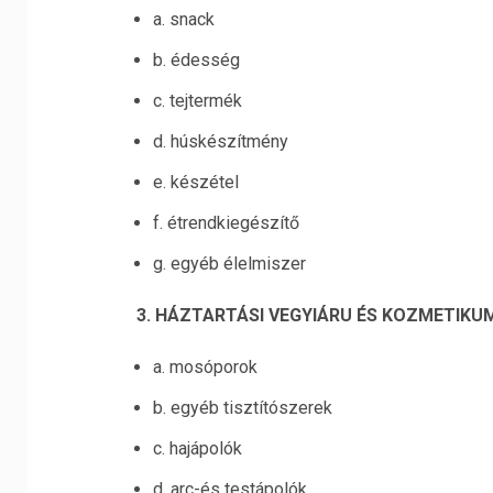
a. snack
b. édesség
c. tejtermék
d. húskészítmény
e. készétel
f. étrendkiegészítő
g. egyéb élelmiszer
3. HÁZTARTÁSI VEGYIÁRU ÉS KOZMETIKU
a. mosóporok
b. egyéb tisztítószerek
c. hajápolók
d. arc-és testápolók