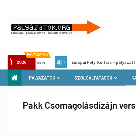
PÁLYÁZATOK
k erősítésére
Európai Helyi Kultúra – pályázat helyi kultu
2026
PÁLYÁZATOK
SZOLGÁLTATÁSOK
K
Pakk Csomagolásdizájn vers