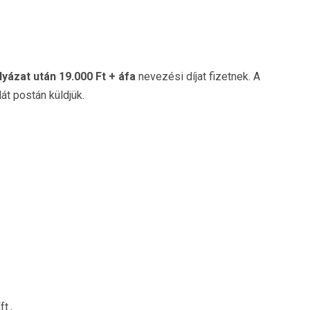
yázat után 19.000 Ft + áfa
nevezési díjat fizetnek. A
át postán küldjük.
t.,