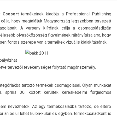
ív Csoport
termékeinek kiadója, a Professional Publishing
 célja, hogy megtaláljuk Magyarország legszebben tervezett
agolásait. A verseny kiíróinak célja a csomagolásdizájn
élesebb olvasóközönség figyelmének ráirányítása arra, hogy
sen fontos szerepe van a termékek vizuális kialakításának.
ályázhat
etve tervezői tevékenységet folytató magánszemély.
ategóriákba tartozó termékek csomagolásai. Olyan munkákat
. április 30. között kerültek kereskedelmi forgalomba
nem nevezhetők. Az egy termékcsaládba tartozó, de eltérő
ián belül lehet külön-külön és egyben, termékcsaládként is