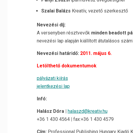
Szalai Balázs
Kreatív, vezető szerkesztő
Nevezési díj:
A versenyben résztvevők
minden beadott pál
nevezési lap alapján kiállított átutalásos száml
Nevezési határidő:
2011. május 6.
Letölthető dokumentumok
pályázati kiírás
jelentkezési lap
Infó:
Halász Dóra
|
halaszd@kreativ.hu
+36 1 430 4564
|
fax:+36 1 430 4579
Cím:
Professional Publishing Hungary Kiadó Kf