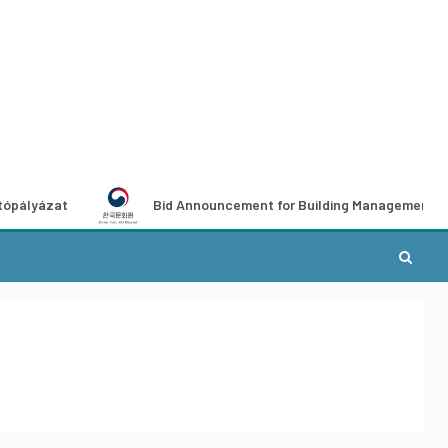
t
Bid Announcement for Building Management Services at 