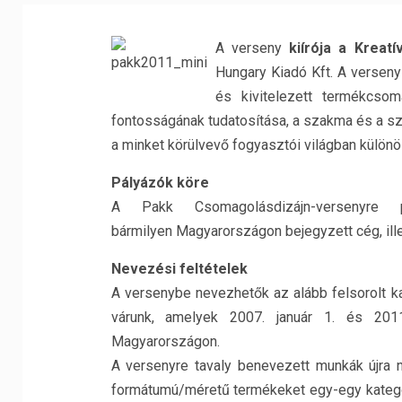
A verseny
kiírója a Kreat
Hungary Kiadó Kft. A verseny
és kivitelezett termékcsom
fontosságának tudatosítása, a szakma és a sz
a minket körülvevő fogyasztói világban különö
Pályázók köre
A Pakk Csomagolásdizájn-versenyre p
bármilyen Magyarországon bejegyzett cég, ill
Nevezési feltételek
A versenybe nevezhetők az alább felsorolt k
várunk, amelyek 2007. január 1. és 2011
Magyarországon.
A versenyre tavaly benevezett munkák újra 
formátumú/méretű termékeket egy-egy kategór