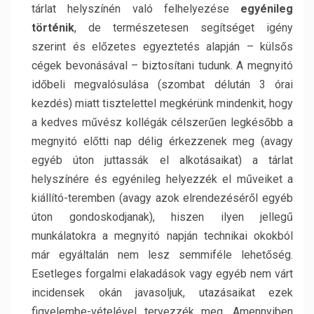
tárlat helyszínén való felhelyezése
egyénileg
történik
, de természetesen segítséget igény
szerint és előzetes egyeztetés alapján – külsős
cégek bevonásával – biztosítani tudunk. A megnyitó
időbeli megvalósulása (szombat délután 3 órai
kezdés) miatt tisztelettel megkérünk mindenkit, hogy
a kedves művész kollégák célszerűen legkésőbb a
megnyitó előtti nap délig érkezzenek meg (avagy
egyéb úton juttassák el alkotásaikat) a tárlat
helyszínére és egyénileg helyezzék el műveiket a
kiállító-teremben (avagy azok elrendezéséről egyéb
úton gondoskodjanak), hiszen ilyen jellegű
munkálatokra a megnyitó napján technikai okokból
már egyáltalán nem lesz semmiféle lehetőség.
Esetleges forgalmi elakadások vagy egyéb nem várt
incidensek okán javasoljuk, utazásaikat ezek
figyelembe-vételével tervezzék meg. Amennyiben