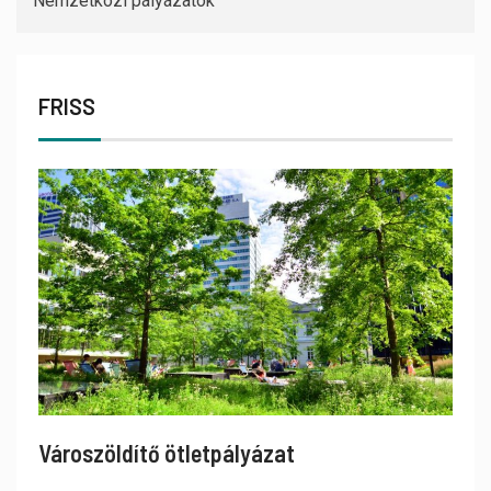
Nemzetközi pályázatok
FRISS
Városzöldítő ötletpályázat