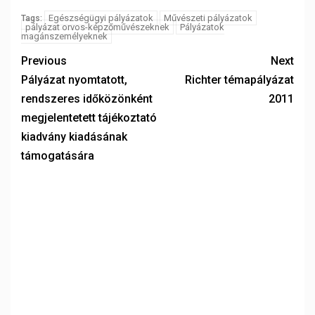
Egészségügyi pályázatok
Művészeti pályázatok
Tags:
pályázat orvos-képzőművészeknek
Pályázatok
magánszemélyeknek
Previous
Next
Pályázat nyomtatott,
Richter témapályázat
rendszeres időközönként
2011
megjelentetett tájékoztató
kiadvány kiadásának
támogatására