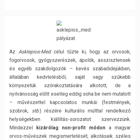
Az
Asklepios-Med
célul tűzte ki, hogy az orvosok,
fogorvosok, gyógyszerészek, ápolók, asszisztensek
és egyéb szakdolgozók – kevés szabadidejükben,
általában kedvtelésből, saját vagy szűkebb
környezetük szórakoztatására alkotott, de a
nyilvánosság előtt esetleg eddig soha be nem mutatott
– művészettel kapcsolatos munkái (festmények,
szobrok,
stb
.) részére kulturális múlttal rendelkező
helységekben kiállítás-sorozatot szervezzünk.
Mindezzel
kizárólag non-profit módon
a magyar
orvos-művészek megismertetését, alkotásaik széles