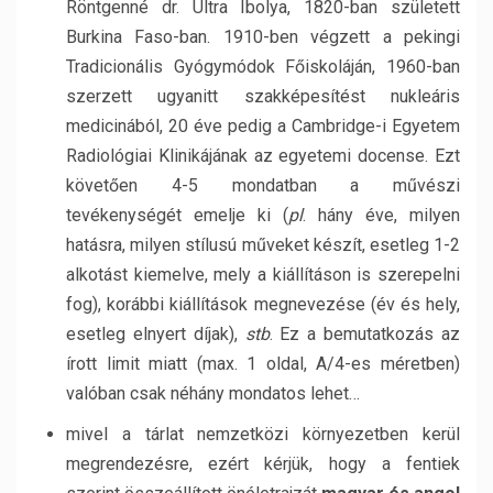
Röntgenné dr. Ultra Ibolya, 1820-ban született
Burkina Faso-ban. 1910-ben végzett a pekingi
Tradicionális Gyógymódok Főiskoláján, 1960-ban
szerzett ugyanitt szakképesítést nukleáris
medicinából, 20 éve pedig a Cambridge-i Egyetem
Radiológiai Klinikájának az egyetemi docense. Ezt
követően 4-5 mondatban a művészi
tevékenységét emelje ki (
pl
. hány éve, milyen
hatásra, milyen stílusú műveket készít, esetleg 1-2
alkotást kiemelve, mely a kiállításon is szerepelni
fog), korábbi kiállítások megnevezése (év és hely,
esetleg elnyert díjak),
stb
. Ez a bemutatkozás az
írott limit miatt (max. 1 oldal, A/4-es méretben)
valóban csak néhány mondatos lehet…
mivel a tárlat nemzetközi környezetben kerül
megrendezésre, ezért kérjük, hogy a fentiek