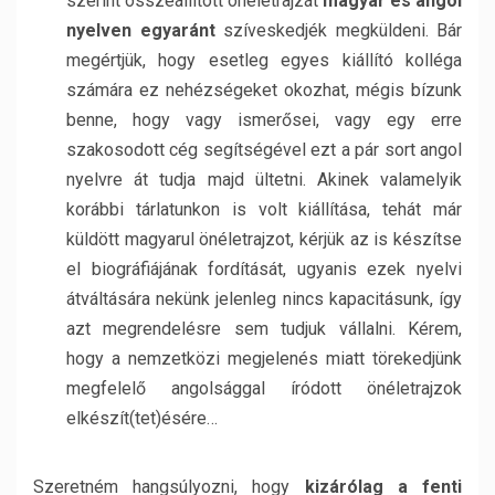
szerint összeállított önéletrajzát
magyar és angol
nyelven egyaránt
szíveskedjék megküldeni. Bár
megértjük, hogy esetleg egyes kiállító kolléga
számára ez nehézségeket okozhat, mégis bízunk
benne, hogy vagy ismerősei, vagy egy erre
szakosodott cég segítségével ezt a pár sort angol
nyelvre át tudja majd ültetni. Akinek valamelyik
korábbi tárlatunkon is volt kiállítása, tehát már
küldött magyarul önéletrajzot, kérjük az is készítse
el biográfiájának fordítását, ugyanis ezek nyelvi
átváltására nekünk jelenleg nincs kapacitásunk, így
azt megrendelésre sem tudjuk vállalni. Kérem,
hogy a nemzetközi megjelenés miatt törekedjünk
megfelelő angolsággal íródott önéletrajzok
elkészít(tet)ésére…
Szeretném hangsúlyozni, hogy
kizárólag a fenti