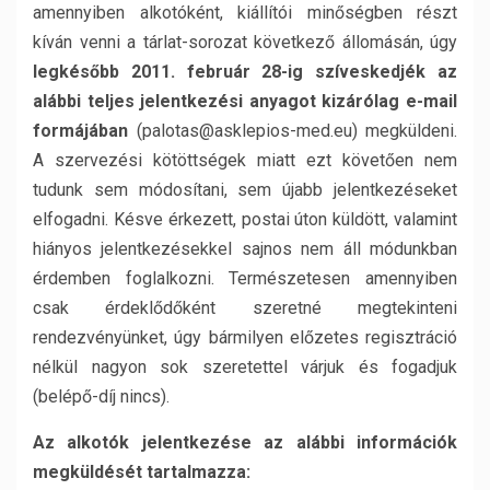
amennyiben alkotóként, kiállítói minőségben részt
kíván venni a tárlat-sorozat következő állomásán, úgy
legkéső
bb 2011. február 28-ig szíveskedjék az
alábbi teljes jelentkezési anyagot kizárólag e-mail
formájában
(palotas@asklepios-med.eu) megküldeni.
A szervezési kötöttségek miatt ezt követően nem
tudunk sem módosítani, sem újabb jelentkezéseket
elfogadni. Késve érkezett, postai úton küldött, valamint
hiányos jelentkezésekkel sajnos nem áll módunkban
érdemben foglalkozni. Természetesen amennyiben
csak érdeklődőként szeretné megtekinteni
rendezvényünket, úgy bármilyen előzetes regisztráció
nélkül nagyon sok szeretettel várjuk és fogadjuk
(belépő-díj nincs).
Az alkotók jelentkezése az alábbi információk
megküldését tartalmazza: