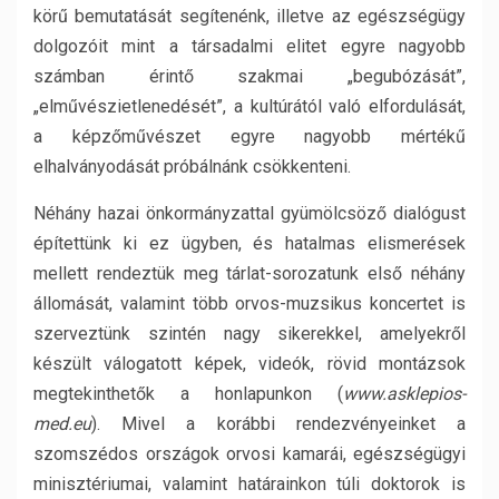
körű bemutatását segítenénk, illetve az egészségügy
dolgozóit mint a társadalmi elitet egyre nagyobb
számban érintő szakmai „begubózását”,
„elművészietlenedését”, a kultúrától való elfordulását,
a képzőművészet egyre nagyobb mértékű
elhalványodását próbálnánk csökkenteni.
Néhány hazai önkormányzattal gyümölcsöző dialógust
építettünk ki ez ügyben, és hatalmas elismerések
mellett rendeztük meg tárlat-sorozatunk első néhány
állomását, valamint több orvos-muzsikus koncertet is
szerveztünk szintén nagy sikerekkel, amelyekről
készült válogatott képek, videók, rövid montázsok
megtekinthetők a honlapunkon (
www.asklepios-
med.eu
). Mivel a korábbi rendezvényeinket a
szomszédos országok orvosi kamarái, egészségügyi
minisztériumai, valamint határainkon túli doktorok is