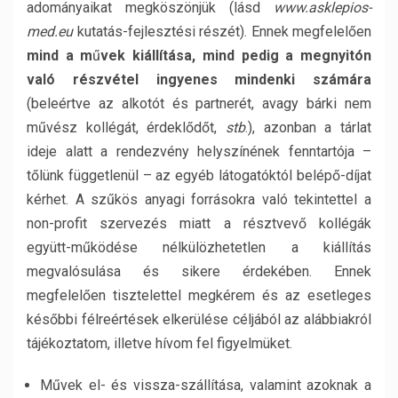
adományaikat megköszönjük (lásd
www.asklepios-
med.eu
kutatás-fejlesztési részét). Ennek megfelelően
mind a m
ű
vek kiállítása, mind pedig a megnyitón
való részvétel ingyenes mindenki számára
(beleértve az alkotót és partnerét, avagy bárki nem
művész kollégát, érdeklődőt,
stb
.), azonban a tárlat
ideje alatt a rendezvény helyszínének fenntartója –
tőlünk függetlenül – az egyéb látogatóktól belépő-díjat
kérhet. A szűkös anyagi forrásokra való tekintettel a
non-profit szervezés miatt a résztvevő kollégák
együtt-működése nélkülözhetetlen a kiállítás
megvalósulása és sikere érdekében. Ennek
megfelelően tisztelettel megkérem és az esetleges
későbbi félreértések elkerülése céljából az alábbiakról
tájékoztatom, illetve hívom fel figyelmüket.
Művek el- és vissza-szállítása, valamint azoknak a