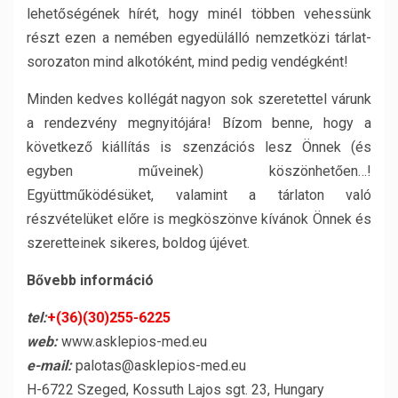
lehetőségének hírét, hogy minél többen vehessünk
részt ezen a nemében egyedülálló nemzetközi tárlat-
sorozaton mind alkotóként, mind pedig vendégként!
Minden kedves kollégát nagyon sok szeretettel várunk
a rendezvény megnyitójára! Bízom benne, hogy a
következő kiállítás is szenzációs lesz Önnek (és
egyben műveinek) köszönhetően…!
Együttműködésüket, valamint a tárlaton való
részvételüket előre is megköszönve kívánok Önnek és
szeretteinek sikeres, boldog újévet.
Bővebb információ
tel:
+(36)(30)255-6225
web:
www.asklepios-med.eu
e-mail:
palotas@asklepios-med.eu
H-6722 Szeged, Kossuth Lajos sgt. 23, Hungary