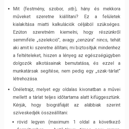
Mit (festmény, szobor,
stb
.), hány és mekkora
műveket szeretne kiállítani? Ez a felületek
kialakítása miatti kalkulációk céljából szükséges.
Ezúton szeretném kiemelni, hogy részünkről
semmiféle „szelekció”, avagy „cenzúra” nincs, tehát
aki amit ki szeretne állítani, mi biztosítjuk mindenhez
a feltételeket, hiszen a lényeg az egészségügyben
dolgozók alkotásainak bemutatása, és ezzel a
munkatársak segítése, nem pedig egy „szak-tárlat”
létrehozása.
Önéletrajz, melyet egy oldalas kivonatban a művei
mellett a tárlat teljes időtartama alatt kifüggesztünk.
Kérjük, hogy biográfiáját az alábbiak szerint
szíveskedjék összeállítani:
rövid legyen (maximum 1 oldal a következő