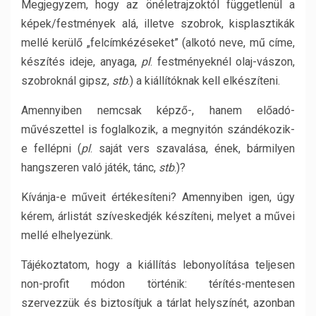
Megjegyzem, hogy az önéletrajzoktól függetlenül a
képek/festmények alá, illetve szobrok, kisplasztikák
mellé kerülő „felcímkézéseket” (alkotó neve, mű címe,
készítés ideje, anyaga,
pl
. festményeknél olaj-vászon,
szobroknál gipsz,
stb
.) a kiállítóknak kell elkészíteni.
Amennyiben nemcsak képző-, hanem előadó-
művészettel is foglalkozik, a megnyitón szándékozik-
e fellépni (
pl
. saját vers szavalása, ének, bármilyen
hangszeren való játék, tánc,
stb
.)?
Kívánja-e műveit értékesíteni? Amennyiben igen, úgy
kérem, árlistát szíveskedjék készíteni, melyet a művei
mellé elhelyezünk.
Tájékoztatom, hogy a kiállítás lebonyolítása teljesen
non-profit módon történik: térítés-mentesen
szervezzük és biztosítjuk a tárlat helyszínét, azonban