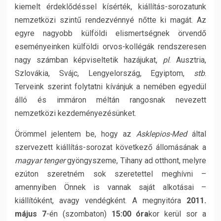
kiemelt érdeklődéssel kísérték, kiállítás-sorozatunk
nemzetközi szintű rendezvénnyé nőtte ki magát. Az
egyre nagyobb külföldi elismertségnek örvendő
eseményeinken külföldi orvos-kollégák rendszeresen
nagy számban képviseltetik hazájukat,
pl
. Ausztria,
Szlovákia, Svájc, Lengyelország, Egyiptom,
stb
.
Terveink szerint folytatni kívánjuk a nemében egyedül
álló és immáron méltán rangosnak nevezett
nemzetközi kezdeményezésünket.
Örömmel jelentem be, hogy az
Asklepios-Med
által
szervezett kiállítás-sorozat következő állomásának a
magyar tenger
gyöngyszeme, Tihany ad otthont, melyre
ezúton szeretném sok szeretettel meghívni –
amennyiben Önnek is vannak saját alkotásai –
kiállítóként, avagy vendégként. A megnyitóra
2011.
május 7
-én (szombaton)
15:00 óra
kor kerül sor a