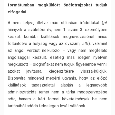
formátumban megküldött önéletrajzokat tudjuk
elfogadni
.
A nem teljes, illetve más stílusban íródottakat (
pl
.
hiányzik a születési év, nem 1. szám 3. személyben
készül, korábbi kiállítások megnevezésénél nincs
feltüntetve a helység vagy az évszám,
stb
.), valamint
az angol verziót nélkülöző – vagy nem megfelelő
angolsággal készült, esetleg más idegen nyelven
megküldött – biográfiákat nem tudjuk figyelembe venni:
azokat javításra, kiegészítésre vissza-küldjük.
Bizonyára mindenki megérti ugyanis, hogy az előző
kiállítások tapasztalatai alapján a legnagyobb
adminisztrációs terhet nem a tárlat megszervezése
adta, hanem a kért formai követelmények be nem
tartásából adódó felesleges levél-váltások…