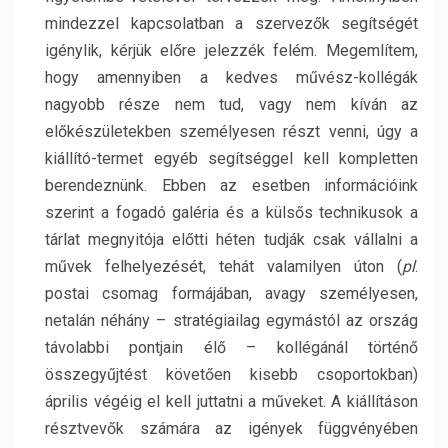
mindezzel kapcsolatban a szervezők segítségét
igénylik, kérjük előre jelezzék felém. Megemlítem,
hogy amennyiben a kedves művész-kollégák
nagyobb része nem tud, vagy nem kíván az
előkészületekben személyesen részt venni, úgy a
kiállító-termet egyéb segítséggel kell kompletten
berendeznünk. Ebben az esetben információink
szerint a fogadó galéria és a külsős technikusok a
tárlat megnyitója előtti héten tudják csak vállalni a
művek felhelyezését, tehát valamilyen úton (
pl
.
postai csomag formájában, avagy személyesen,
netalán néhány – stratégiailag egymástól az ország
távolabbi pontjain élő – kollégánál történő
összegyűjtést követően kisebb csoportokban)
április végéig el kell juttatni a műveket. A kiállításon
résztvevők számára az igények függvényében