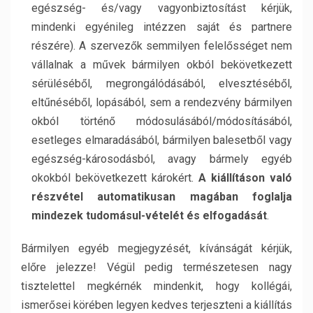
egészség- és/vagy vagyonbiztosítást kérjük,
mindenki egyénileg intézzen saját és partnere
részére). A szervezők semmilyen felelősséget nem
vállalnak a művek bármilyen okból bekövetkezett
sérüléséből, megrongálódásából, elvesztéséből,
eltűnéséből, lopásából, sem a rendezvény bármilyen
okból történő módosulásából/módosításából,
esetleges elmaradásából, bármilyen balesetből vagy
egészség-károsodásból, avagy bármely egyéb
okokból bekövetkezett károkért.
A kiállításon való
részvétel automatikusan magában foglalja
mindezek tudomásul-vételét és elfogadását
.
Bármilyen egyéb megjegyzését, kívánságát kérjük,
előre jelezze! Végül pedig természetesen nagy
tisztelettel megkérnék mindenkit, hogy kollégái,
ismerősei körében legyen kedves terjeszteni a kiállítás