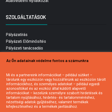
Adatvédelmi Nyilatkozat
SZOLGÁLTATÁSOK
Pályázatírás
Pályázati Előminősítés
Pályázati tanácsadás
Pályázatírás vállalkozásoknak
Az Ön adatainak védelme fontos a számunkra
Mezőgazdasági pályázatírás
Pályázatírás magánszemélyeknek
Mi és a partnereink információkat – például sütiket –
Pályázatírás civil szervezeteknek
tárolunk egy eszközön vagy hozzáférünk az eszközön tárolt
Pályázatírás önkormányzatoknak
információkhoz, és személyes adatokat – például egyedi
azonosítókat és az eszköz által küldött alapvető
Pályázatfigyelés
információkat – kezelünk személyre szabott hirdetések és
Specifikus pályázatfigyelés vagy hírlevél
tartalom nyújtásához, hirdetés- és tartalomméréshez,
nézettségi adatok gyűjtéséhez, valamint termékek
kifejlesztéséhez és a termékek javításához.
PÁLYÁZATFIGYELŐ