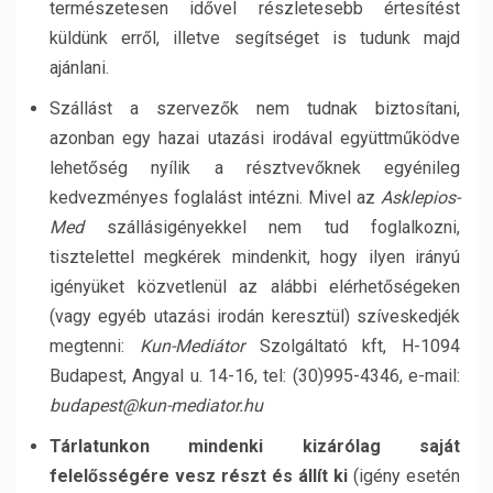
természetesen idővel részletesebb értesítést
küldünk erről, illetve segítséget is tudunk majd
ajánlani.
Szállást a szervezők nem tudnak biztosítani,
azonban egy hazai utazási irodával együttműködve
lehetőség nyílik a résztvevőknek egyénileg
kedvezményes foglalást intézni. Mivel az
Asklepios-
Med
szállásigényekkel nem tud foglalkozni,
tisztelettel megkérek mindenkit, hogy ilyen irányú
igényüket közvetlenül az alábbi elérhetőségeken
(vagy egyéb utazási irodán keresztül) szíveskedjék
megtenni:
Kun-Mediátor
Szolgáltató kft, H-1094
Budapest, Angyal u. 14-16, tel: (30)995-4346, e-mail:
budapest@kun-mediator.hu
Tárlatunkon mindenki kizárólag saját
felelősségére
vesz részt és állít ki
(igény esetén