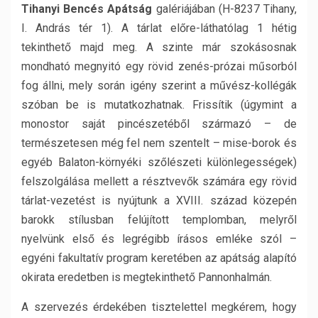
Tihanyi Bencés Apátság
galériájában (H-8237 Tihany,
I. András tér 1). A tárlat előre-láthatólag 1 hétig
tekinthető majd meg. A szinte már szokásosnak
mondható megnyitó egy rövid zenés-prózai műsorból
fog állni, mely során igény szerint a művész-kollégák
szóban be is mutatkozhatnak. Frissítik (úgymint a
monostor saját pincészetéből származó – de
természetesen még fel nem szentelt – mise-borok és
egyéb Balaton-környéki szőlészeti különlegességek)
felszolgálása mellett a résztvevők számára egy rövid
tárlat-vezetést is nyújtunk a XVIII. század közepén
barokk stílusban felújított templomban, melyről
nyelvünk első és legrégibb írásos emléke szól –
egyéni fakultatív program keretében az apátság alapító
okirata eredetben is megtekinthető Pannonhalmán.
A szervezés érdekében tisztelettel megkérem, hogy