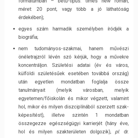
formátumban – betű-típus: times new roman,
méret: 20 pont, vagy több a jó láthatóság
érdekében);
egyes szám harmadik személyben íródjék a
biográfia;
nem tudományos-szakmai, hanem művészi
önéletrajzról lévén szó kérjük, hogy a művekre
koncentráljon. Születési adatai (év és város,
külföldi születésűek esetében továbbá ország)
után egyetlen mondatban foglalja össze
tanulmányait (melyik városban, melyik
egyetemen/főiskolán és mikor végzett, valamint
hol, mikor és milyen diszciplínából szerzett szak-
képesítést), illetve szintén 1 mondatban
összegezze egészségügyi karrierjét (hány éve,
hol és milyen szakterületen dolgozik),
pl
. dr.