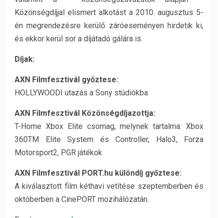
Közönségdíjjal elismert alkotást a 2010. augusztus 5-
én megrendezésre kerülő záróeseményen hirdetik ki,
és ekkor kerül sor a díjátadó gálára is.
Díjak:
AXN Filmfesztivál győztese:
HOLLYWOODI utazás a Sony stúdiókba
AXN Filmfesztivál Közönségdíjazottja:
T-Home Xbox Elite csomag, melynek tartalma: Xbox
360TM Elite System és Controller, Halo3, Forza
Motorsport2, PGR játékok
AXN Filmfesztivál PORT.hu különdíj győztese:
A kiválasztott film kéthavi vetítése szeptemberben és
októberben a CinePORT mozihálózatán.