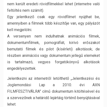
nem került eredeti rövidfilmekkel lehet (internetre való
feltöltés nem számít).
Egy jelentkező csak egy rövidfilmet nyújthat be,
amennyiben a filmnek több készítője van, egy pályázót
kell megjelölni.
A versenyen nem indulhatnak animációs filmek,
dokumentumfilmek, pornográfiát, kirívó erőszakot
bemutató filmek és pilot (kísérleti) alkotások; de
részben animációs vagy dokumentum jellegű elemeket
is tartalmazó, vegyes forgatókönyvű alkotások
engedélyezettek.
Jelentkezni az internetről letölthető „Jelentkezési és
Joglemondási Lap a 2010. évi AXN
FILMFESZTIVÁLRA” című dokumentum kitöltésével és
a szervezőnek a határidő lejártáig történő benyújtásával
lehet.