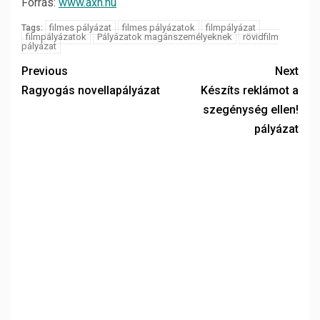
Forrás:
www.axn.hu
filmes pályázat
filmes pályázatok
filmpályázat
Tags:
filmpályázatok
Pályázatok magánszemélyeknek
rövidfilm
pályázat
Previous
Next
Ragyogás novellapályázat
Készíts reklámot a
szegénység ellen!
pályázat