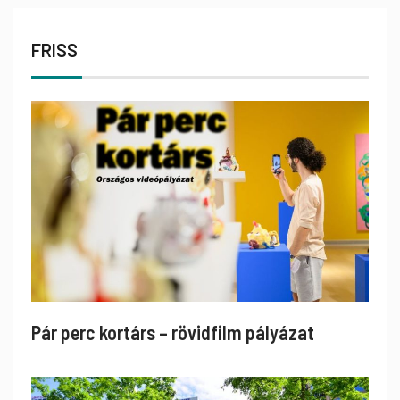
FRISS
Pár perc kortárs – rövidfilm pályázat