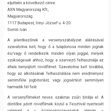
eljuttatni a következő címre:
AXN Magyarország Kft.,
Magyarország
1117 Budapest, Irinyi József u. 4-20.
Somló Iván
A jelentkezőnek a versenyszabályzat aláírásával
szavatolnia kell, hogy ő a tulajdonosa minden jognak
és/vagy ő rendelkezik minden olyan joggal, melyek
szükségesek ahhoz, hogy a szervező felhasználja az
általa benyújtott rövidfilmet. Szavatolnia kell továbbá,
hogy az alkotásának felhasználása nem eredményez
semmiféle jogbitorlást, vagy jogsértést semmilyen
harmadik fél felé.
A versenyfilmeket neves szakmai zsűri bírálja el. A
döntőbe jutott rövidfilmek közül a Fesztivál nyertesét
valamint a – közönségszavazatok alapján –