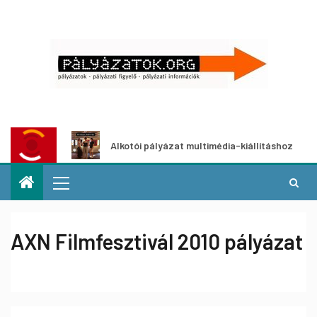
zat
Alkotói pályázat multimédia-kiállításhoz
AXN Filmfesztivál 2010 pályázat