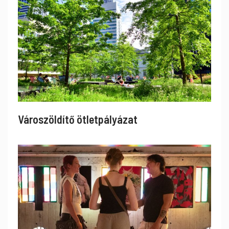
Városzöldítő ötletpályázat