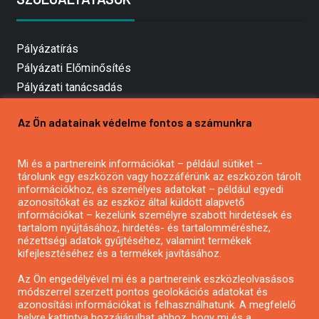
Pályázatírás
Pályázati Előminősítés
Pályázati tanácsadás
Pályázatírás vállalkozásoknak
Az Ön adatainak védelme fontos a számunkra
Mezőgazdasági pályázatírás
Pályázatírás magánszemélyeknek
Mi és a partnereink információkat – például sütiket –
Pályázatírás civil szervezeteknek
tárolunk egy eszközön vagy hozzáférünk az eszközön tárolt
Pályázatírás önkormányzatoknak
információkhoz, és személyes adatokat – például egyedi
azonosítókat és az eszköz által küldött alapvető
Pályázatfigyelés
információkat – kezelünk személyre szabott hirdetések és
Specifikus pályázatfigyelés vagy hírlevél
tartalom nyújtásához, hirdetés- és tartalomméréshez,
nézettségi adatok gyűjtéséhez, valamint termékek
kifejlesztéséhez és a termékek javításához.
PÁLYÁZATFIGYELŐ
Az Ön engedélyével mi és a partnereink eszközleolvasásos
módszerrel szerzett pontos geolokációs adatokat és
azonosítási információkat is felhasználhatunk. A megfelelő
helyre kattintva hozzájárulhat ahhoz, hogy mi és a
Pályázatok magánszemélyeknek