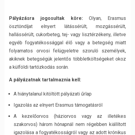
Pályázásra jogosultak köre:
Olyan, Erasmus
ösztöndíjat elnyert látássérült, mozgássérült,
hallássérült, cukorbeteg, tej- vagy lisztérzékeny, illetve
egyéb fogyatékossággal élő vagy a betegség miatt
folyamatos orvosi felügyeletre szoruló személyek,
akiknek betegségük jelentős többletköltségeket okoz
a külföldi tartózkodás során.
A pályázatnak tartalmaznia kell:
A hiánytalanul kitöltött pályázati űrlap
Igazolás az elnyert Erasmus támogatásról
A kezelőorvos (háziorvos vagy az illetékes
szakorvos) három hónapnál nem régebben kiállított
igazolása a fogyatékosságról vagy az adott krónikus