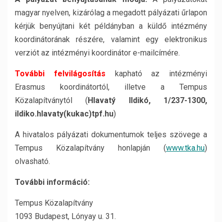
magyar nyelven, kizárólag a megadott pályázati űrlapon
kérjük benyújtani két példányban a küldő intézmény
koordinátorának részére, valamint egy elektronikus
verziót az intézményi koordinátor e-mailcímére.
További felvilágosítás
kapható az intézményi
Erasmus koordinátortól, illetve a Tempus
Közalapítványtól (
Hlavatý Ildikó, 1/237-1300,
ildiko.hlavaty(kukac)tpf.hu
)
A hivatalos pályázati dokumentumok teljes szövege a
Tempus Közalapítvány honlapján (
www.tka.hu
)
olvasható.
További információ:
Tempus Közalapítvány
1093 Budapest, Lónyay u. 31.