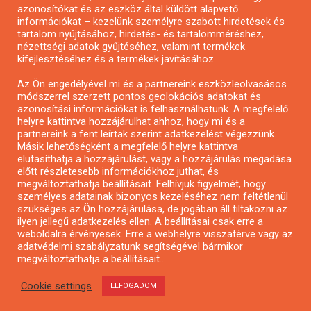
azonosítókat és az eszköz által küldött alapvető
Pályázatfigyelés
információkat – kezelünk személyre szabott hirdetések és
Specifikus pályázatfigyelés vagy hírlevél
tartalom nyújtásához, hirdetés- és tartalomméréshez,
nézettségi adatok gyűjtéséhez, valamint termékek
kifejlesztéséhez és a termékek javításához.
PÁLYÁZATFIGYELŐ
Az Ön engedélyével mi és a partnereink eszközleolvasásos
módszerrel szerzett pontos geolokációs adatokat és
azonosítási információkat is felhasználhatunk. A megfelelő
helyre kattintva hozzájárulhat ahhoz, hogy mi és a
Pályázatok magánszemélyeknek
partnereink a fent leírtak szerint adatkezelést végezzünk.
Pályázatok civil szervezeteknek
Másik lehetőségként a megfelelő helyre kattintva
elutasíthatja a hozzájárulást, vagy a hozzájárulás megadása
Pályázatok vállalkozásoknak
előtt részletesebb információkhoz juthat, és
Önkormányzati pályázatok
megváltoztathatja beállításait. Felhívjuk figyelmét, hogy
személyes adatainak bizonyos kezeléséhez nem feltétlenül
Mezőgazdasági pályázatok
szükséges az Ön hozzájárulása, de jogában áll tiltakozni az
Falusi turizmus pályázatok
ilyen jellegű adatkezelés ellen. A beállításai csak erre a
weboldalra érvényesek. Erre a webhelyre visszatérve vagy az
Napelem pályázatok
adatvédelmi szabályzatunk segítségével bármikor
GINOP pályázatok
megváltoztathatja a beállításait..
Cookie settings
ELFOGADOM
Copyright © All rights reserved.