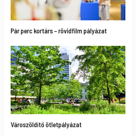
Pár perc kortárs – rövidfilm pályázat
Városzöldítő ötletpályázat