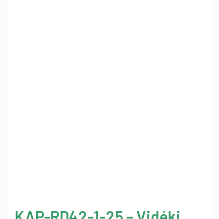
KAP-RD42-1-25 – Vidéki