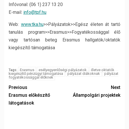
Infóvonal: (06 1) 237 13 20
E-mail:
info@tpf.hu
Web:
www.tka.hu
>>Pályázatok>>Egész életen át tartó
tanulás program>>Erasmus>>Fogyatékossággal élő
vagy tartósan beteg Erasmus hallgatók/oktatók
kiegészítő támogatása
Erasmus
esélyegyenlőségi pályázatok
illetve oktatók
Tags:
kiegészítő pénzügyi támogatása
pályázat diákoknak
pályázat
fogyatékossággal élőknek
Previous
Next
Erasmus előkészítő
Állampolgári projektek
látogatások