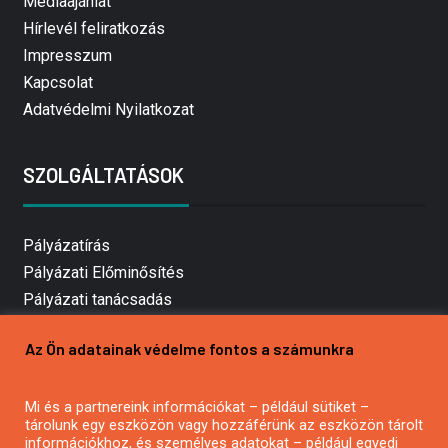
Médiaajánlat
Hírlevél feliratkozás
Impresszum
Kapcsolat
Adatvédelmi Nyilatkozat
SZOLGÁLTATÁSOK
Pályázatírás
Pályázati Előminősítés
Pályázati tanácsadás
Pályázatírás vállalkozásoknak
Az Ön adatainak védelme fontos a számunkra
Mezőgazdasági pályázatírás
Pályázatírás magánszemélyeknek
Mi és a partnereink információkat – például sütiket –
Pályázatírás civil szervezeteknek
tárolunk egy eszközön vagy hozzáférünk az eszközön tárolt
Pályázatírás önkormányzatoknak
információkhoz, és személyes adatokat – például egyedi