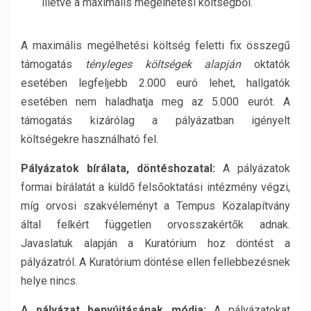
illetve a maximális megélhetési költségből.
A maximális megélhetési költség feletti fix összegű
támogatás
tényleges költségek alapján
oktatók
esetében legfeljebb 2.000 euró lehet, hallgatók
esetében nem haladhatja meg az 5.000 eurót. A
támogatás kizárólag a pályázatban igényelt
költségekre használható fel.
Pályázatok bírálata, döntéshozatal
:
A pályázatok
formai bírálatát a küldő felsőoktatási intézmény végzi,
míg orvosi szakvéleményt a Tempus Közalapítvány
által felkért független orvosszakértők adnak.
Javaslatuk alapján a Kuratórium hoz döntést a
pályázatról. A Kuratórium döntése ellen fellebbezésnek
helye nincs.
A pályázat benyújtásának módja:
A pályázatokat