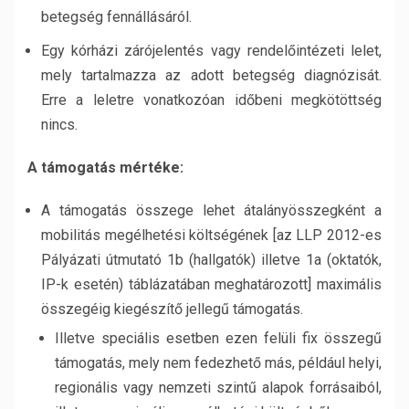
betegség fennállásáról.
Egy kórházi zárójelentés vagy rendelőintézeti lelet,
mely tartalmazza az adott betegség diagnózisát.
Erre a leletre vonatkozóan időbeni megkötöttség
nincs.
A támogatás mértéke:
A támogatás összege lehet átalányösszegként a
mobilitás megélhetési költségének [az LLP 2012-es
Pályázati útmutató 1b (hallgatók) illetve 1a (oktatók,
IP-k esetén) táblázatában meghatározott] maximális
összegéig kiegészítő jellegű támogatás.
Illetve speciális esetben ezen felüli fix összegű
támogatás, mely nem fedezhető más, például helyi,
regionális vagy nemzeti szintű alapok forrásaiból,