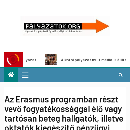
etpályázat
Alkotói pályázat multimédia-kiállításhoz
Az Erasmus programban részt
vevő fogyatékossággal élő vagy
tartósan beteg hallgatók, illetve
oktatók kiegészítő pénzügyi