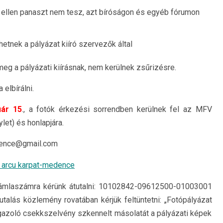
az ellen panaszt nem tesz, azt bíróságon és egyéb fórumon
lhetnek a pályázat kiíró szervezők által
eg a pályázati kiírásnak, nem kerülnek zsűrizésre.
elbírálni.
uár 15
., a fotók érkezési sorrendben kerülnek fel az MFV
et) és honlapjára.
dence@gmail.com
zámlaszámra kérünk átutalni: 10102842-09612500-01003001
utalás közlemény rovatában kérjük feltüntetni: „Fotópályázat
t igazoló csekkszelvény szkennelt másolatát a pályázati képek