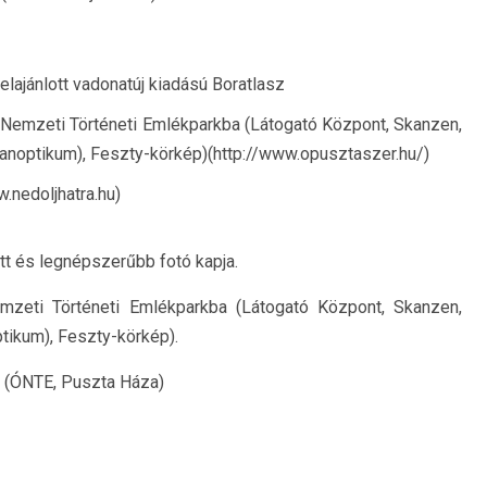
 felajánlott vadonatúj kiadású Boratlasz
 Nemzeti Történeti Emlékparkba (Látogató Központ, Skanzen,
Panoptikum), Feszty-körkép)(http://www.opusztaszer.hu/)
nedoljhatra.hu)
tt és legnépszerűbb fotó kapja.
zeti Történeti Emlékparkba (Látogató Központ, Skanzen,
ptikum), Feszty-körkép).
5. (ÓNTE, Puszta Háza)