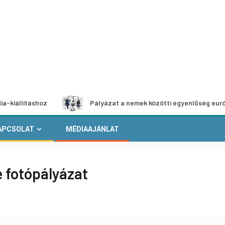
shoz
Pályázat a nemek közötti egyenlőség európai mozgal
APCSOLAT
MÉDIAAJÁNLAT
 fotópályázat