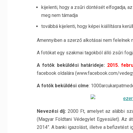
kijelenti, hogy a zsűri döntését elfogadja, 
meg nem támadja
továbbá kijelenti, hogy képei kiállításra kerü
Amennyiben a szerző alkotásai nem felelnek m
A fotókat egy szakmai tagokból álló zsűri fogja 
A fotók beküldési határideje:
2015. febr
facebook oldalára (www.facebook.com/vedegyl
A fotók beküldési címe
: 1000arcukarpatme
Nevezési díj:
2000 Ft, amelyet az alábbi s
(Magyar Földtani Védegylet Egyesület). Az át
2014”. A banki igazolást, illetve a befizetés