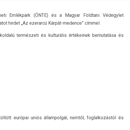
neti Emlékpark (ÓNTE) és a Magyar Földtani Védegylet
tot hirdet „Az ezerarcú Kárpát-medence” címmel.
koldalú természeti és kulturális értékeinek bemutatása és
öltött európai uniós állampolgár, nemtől, foglalkozástól és