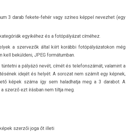
mum 3 darab fekete-fehér vagy színes képpel nevezhet (egy
t kategóriák egyikéhez és a fotópályázat címéhez.
lyek a szervezők által kiírt korábbi fotópályázatokon még
ben kell beküldeni, JPEG formátumban.
 tüntetni a pályázó nevét, címét és telefonszámát, valamint a
zítésének idejét és helyét. A sorozat nem számít egy képnek,
hető képek száma így sem haladhatja meg a 3 darabot. A
a szerző ezt írásban nem tiltja meg.
 képek szerzői joga őt illeti