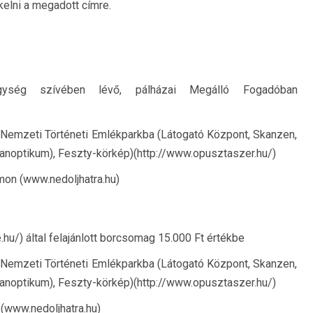
elni a megadott címre.
ség szívében lévő, pálházai Megálló Fogadóban
 Nemzeti Történeti Emlékparkba (Látogató Központ, Skanzen,
Panoptikum), Feszty-körkép)(http://www.opusztaszer.hu/)
on (www.nedoljhatra.hu)
.hu/) által felajánlott borcsomag 15.000 Ft értékbe
 Nemzeti Történeti Emlékparkba (Látogató Központ, Skanzen,
Panoptikum), Feszty-körkép)(http://www.opusztaszer.hu/)
(www.nedoljhatra.hu)