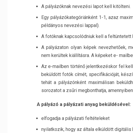
A pályázóknak nevezési lapot kell kitölteni.
Egy pályázókategóriánként 1-1, azaz maxi
példányos nevezési lappal).
A fotóknak kapcsolódniuk kell a feltüntetet
A pályázaton olyan képek nevezhetőek, me
nem kerültek kiállításra. A képeket e- mail
Az e-mailben történő jelentkezéskor fel kell
beküldött fotók címét, specifikációját, kés
tehát a pályázónként maximálisan beküld
sorozatot a zsűri megbonthatja, amennyiben 
A pályázó a pályázati anyag beküldésével:
elfogadja a pályázati feltételeket
nyilatkozik, hogy az általa elküldött digitális