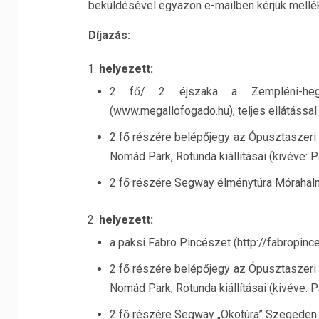
beküldésével egyazon e-mailben kérjük mellék
Díjazás:
helyezett:
2 fő/ 2 éjszaka a Zempléni-hegy
(www.megallofogado.hu), teljes ellátással
2 fő részére belépőjegy az Ópusztaszeri
Nomád Park, Rotunda kiállításai (kivéve: 
2 fő részére Segway élménytúra Mórahalm
helyezett:
a paksi Fabro Pincészet (http://fabropince
2 fő részére belépőjegy az Ópusztaszeri
Nomád Park, Rotunda kiállításai (kivéve: 
2 fő részére Segway „Ökotúra” Szegeden 