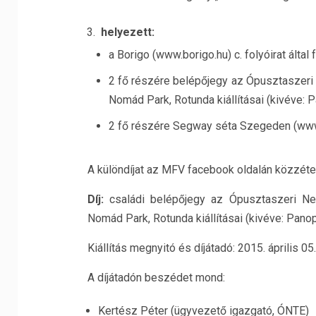
helyezett:
a Borigo (www.borigo.hu) c. folyóirat által
2 fő részére belépőjegy az Ópusztaszeri
Nomád Park, Rotunda kiállításai (kivéve: 
2 fő részére Segway séta Szegeden (www.
A különdíjat az MFV facebook oldalán közzéte
Díj:
családi belépőjegy az Ópusztaszeri Nem
Nomád Park, Rotunda kiállításai (kivéve: Pano
Kiállítás megnyitó és díjátadó: 2015. április 0
A díjátadón beszédet mond:
Kertész Péter (ügyvezető igazgató, ÓNTE)