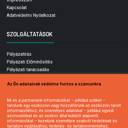
Kapcsolat
Adatvédelmi Nyilatkozat
SZOLGÁLTATÁSOK
Pályázatírás
Pályázati Előminősítés
Pályázati tanácsadás
Pályázatírás vállalkozásoknak
Az Ön adatainak védelme fontos a számunkra
Mezőgazdasági pályázatírás
Pályázatírás magánszemélyeknek
Mi és a partnereink információkat – például sütiket –
Pályázatírás civil szervezeteknek
tárolunk egy eszközön vagy hozzáférünk az eszközön tárolt
Pályázatírás önkormányzatoknak
információkhoz, és személyes adatokat – például egyedi
azonosítókat és az eszköz által küldött alapvető
Pályázatfigyelés
információkat – kezelünk személyre szabott hirdetések és
Specifikus pályázatfigyelés vagy hírlevél
tartalom nyújtásához, hirdetés- és tartalomméréshez,