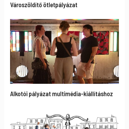
Városzöldítő ötletpályázat
Alkotói pályázat multimédia-kiállításhoz