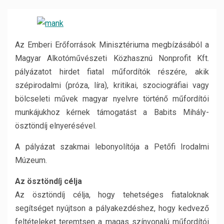
Az Emberi Erőforrások Minisztériuma megbízásából a
Magyar Alkotóművészeti Közhasznú Nonprofit Kft.
pályázatot hirdet fiatal műfordítók részére, akik
szépirodalmi (próza, líra), kritikai, szociográfiai vagy
bölcseleti művek magyar nyelvre történő műfordítói
munkájukhoz kérnek támogatást a Babits Mihály-
ösztöndíj elnyerésével.
A pályázat szakmai lebonyolítója a Petőfi Irodalmi
Múzeum.
Az ösztöndíj célja
Az ösztöndíj célja, hogy tehetséges fiataloknak
segítséget nyújtson a pályakezdéshez, hogy kedvező
feltételeket teremtsen a magas színvonalú műfordítói