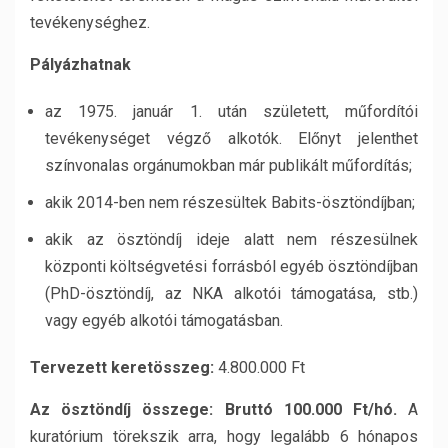
tevékenységhez.
Pályázhatnak
az 1975. január 1. után született, műfordítói
tevékenységet végző alkotók. Előnyt jelenthet
színvonalas orgánumokban már publikált műfordítás;
akik 2014-ben nem részesültek Babits-ösztöndíjban;
akik az ösztöndíj ideje alatt nem részesülnek
központi költségvetési forrásból egyéb ösztöndíjban
(PhD-ösztöndíj, az NKA alkotói támogatása, stb.)
vagy egyéb alkotói támogatásban.
Tervezett keretösszeg:
4.800.000 Ft
Az ösztöndíj összege: Bruttó 100.000 Ft/hó.
A
kuratórium törekszik arra, hogy legalább 6 hónapos