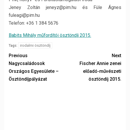
Jeney Zoltán jeneyz@pim.hu és Füle Ágnes
fuleagi@pim.hu
Telefon: +36 1 384 5676
Babits Mihály műfordítói ösztöndíj 2015.
irodalmi ösztöndíj
Tags:
Previous
Next
Nagycsaládosok
Fischer Annie zenei
Országos Egyesülete –
előadó-művészeti
Ösztöndíjpályázat
ösztöndíj 2015.