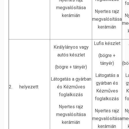
f
megvalósítása
Nyertes rajz
kerámián
Ny
megvalósítása
meg
kerámián
Lufis készlet
Királylányos vagy
autós készlet
(bögre +
tányér)
(bö
(bögre + tányér)
Látogatás a
L
Látogatás a gyárban
gyárban és
g
2. helyezett
és Kézműves
Kézműves
K
foglalkozás
foglalkozás
f
Nyertes rajz
Nyertes rajz
Ny
megvalósítása
megvalósítása
meg
kerámián
kerámián