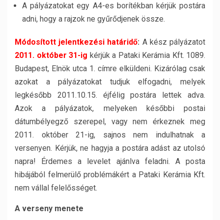
A pályázatokat egy A4-es borítékban kérjük postára
adni, hogy a rajzok ne gyűrődjenek össze.
Módosított jelentkezési határidő
:
A kész pályázatot
2011. október 31-ig
kérjük a Pataki Kerámia Kft. 1089.
Budapest, Elnök utca 1. címre elküldeni. Kizárólag csak
azokat a pályázatokat tudjuk elfogadni, melyek
legkésőbb 2011.10.15. éjfélig postára lettek adva.
Azok a pályázatok, melyeken későbbi postai
dátumbélyegző szerepel, vagy nem érkeznek meg
2011. október 21-ig, sajnos nem indulhatnak a
versenyen. Kérjük, ne hagyja a postára adást az utolsó
napra! Érdemes a levelet ajánlva feladni. A posta
hibájából felmerülő problémákért a Pataki Kerámia Kft.
nem vállal felelősséget.
A verseny menete