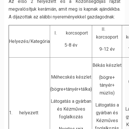
Az első 2 helyezett és a Közönségdíjas rajzát
megvalósítjuk kerámián, amit meg is kapnak ajándékba.
A díjazottak az alábbi nyereményekkel gazdagodnak:
II.
I. korcsoport
korcsoport
k
Helyezés/Kategória
5-8 év
9-12 év
Békás készlet
Méhecskés készlet
(bögre+
tányér+
(bögre+tányér+tálka)
müzlis)
Látogatás a gyárban
Látogatás a
és Kézműves
L
1. helyezett
gyárban és
foglalkozás
g
Kézműves
K
foglalkozás
Nyertes rajz