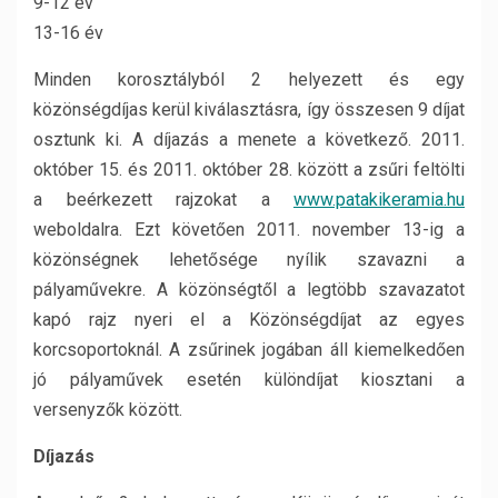
9-12 év
13-16 év
Minden korosztályból 2 helyezett és egy
közönségdíjas kerül kiválasztásra, így összesen 9 díjat
osztunk ki. A díjazás a menete a következő. 2011.
október 15. és 2011. október 28. között a zsűri feltölti
a beérkezett rajzokat a
www.patakikeramia.hu
weboldalra. Ezt követően 2011. november 13-ig a
közönségnek lehetősége nyílik szavazni a
pályaművekre. A közönségtől a legtöbb szavazatot
kapó rajz nyeri el a Közönségdíjat az egyes
korcsoportoknál. A zsűrinek jogában áll kiemelkedően
jó pályaművek esetén különdíjat kiosztani a
versenyzők között.
Díjazás