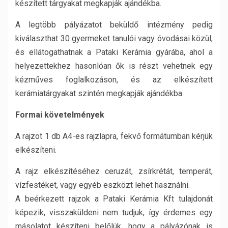
készített tárgyakat megkapják ajándékba.
A legtöbb pályázatot beküldő intézmény pedig
kiválaszthat 30 gyermeket tanulói vagy óvodásai közül,
és ellátogathatnak a Pataki Kerámia gyárába, ahol a
helyezettekhez hasonlóan ők is részt vehetnek egy
kézműves foglalkozáson, és az elkészített
kerámiatárgyakat szintén megkapják ajándékba.
Formai követelmények
A rajzot 1 db A4-es rajzlapra, fekvő formátumban kérjük
elkészíteni.
A rajz elkészítéséhez ceruzát, zsírkrétát, temperát,
vízfestéket, vagy egyéb eszközt lehet használni.
A beérkezett rajzok a Pataki Kerámia Kft tulajdonát
képezik, visszaküldeni nem tudjuk, így érdemes egy
másolatot készíteni belőlük, hogy a pályázónak is