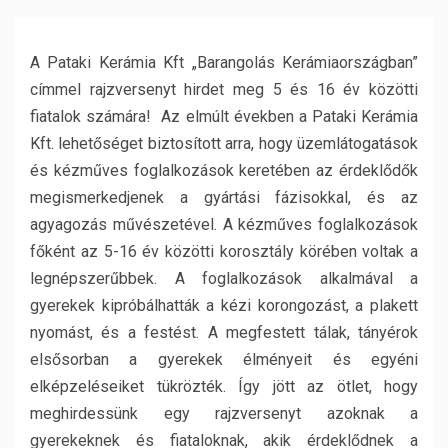
A Pataki Kerámia Kft „Barangolás Kerámiaországban”
címmel rajzversenyt hirdet meg 5 és 16 év közötti
fiatalok számára! Az elmúlt években a Pataki Kerámia
Kft. lehetőséget biztosított arra, hogy üzemlátogatások
és kézműves foglalkozások keretében az érdeklődők
megismerkedjenek a gyártási fázisokkal, és az
agyagozás művészetével. A kézműves foglalkozások
főként az 5-16 év közötti korosztály körében voltak a
legnépszerűbbek. A foglalkozások alkalmával a
gyerekek kipróbálhatták a kézi korongozást, a plakett
nyomást, és a festést. A megfestett tálak, tányérok
elsősorban a gyerekek élményeit és egyéni
elképzeléseiket tükrözték. Így jött az ötlet, hogy
meghirdessünk egy rajzversenyt azoknak a
gyerekeknek és fiataloknak, akik érdeklődnek a