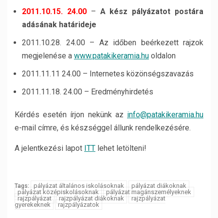
2011.10.15. 24.00
–
A kész pályázatot postára
adásának határideje
2011.10.28. 24.00 – Az időben beérkezett rajzok
megjelenése a
www.patakikeramia.hu
oldalon
2011.11.11 24.00 – Internetes közönségszavazás
2011.11.18. 24.00 – Eredményhirdetés
Kérdés esetén írjon nekünk az
info@patakikeramia.hu
e-mail címre, és készséggel állunk rendelkezésére.
A jelentkezési lapot
ITT
lehet letölteni!
pályázat általános iskolásoknak
pályázat diákoknak
Tags:
pályázat középiskolásoknak
pályázat magánszemélyeknek
rajzpályázat
rajzpályázat diákoknak
rajzpályázat
gyerekeknek
rajzpályázatok