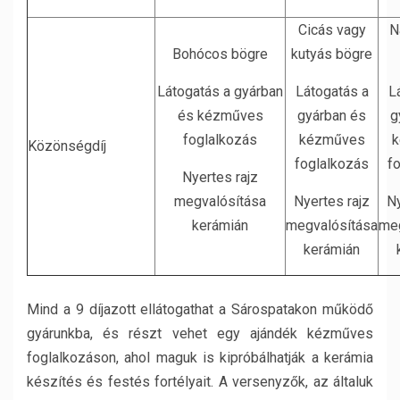
Cicás vagy
N
Bohócos bögre
kutyás bögre
Látogatás a gyárban
Látogatás a
L
és kézműves
gyárban és
g
foglalkozás
kézműves
k
Közönségdíj
foglalkozás
f
Nyertes rajz
megvalósítása
Nyertes rajz
Ny
kerámián
megvalósítása
meg
kerámián
Mind a 9 díjazott ellátogathat a Sárospatakon működő
gyárunkba, és részt vehet egy ajándék kézműves
foglalkozáson, ahol maguk is kipróbálhatják a kerámia
készítés és festés fortélyait. A versenyzők, az általuk