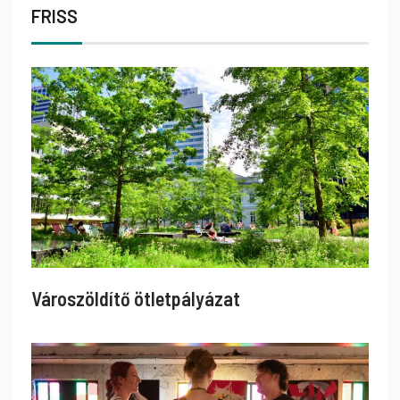
FRISS
Városzöldítő ötletpályázat