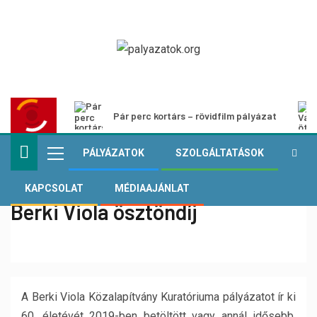
Pár perc kortárs – rövidfilm pályázat
PÁLYÁZATOK
SZOLGÁLTATÁSOK
KAPCSOLAT
MÉDIAAJÁNLAT
Berki Viola ösztöndíj
A Berki Viola Közalapítvány Kuratóriuma pályázatot ír ki
60. életévét 2019-ben betöltött vagy annál idősebb,