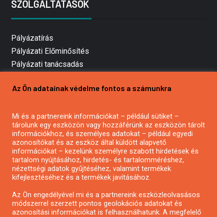
SZOLGÁLTATÁSOK
Pályázatírás
Pályázati Előminősítés
Pályázati tanácsadás
Pályázatírás vállalkozásoknak
Az Ön adatainak védelme fontos a számunkra
Mezőgazdasági pályázatírás
Pályázatírás magánszemélyeknek
Mi és a partnereink információkat – például sütiket –
Pályázatírás civil szervezeteknek
tárolunk egy eszközön vagy hozzáférünk az eszközön tárolt
Pályázatírás önkormányzatoknak
információkhoz, és személyes adatokat – például egyedi
azonosítókat és az eszköz által küldött alapvető
Pályázatfigyelés
információkat – kezelünk személyre szabott hirdetések és
Specifikus pályázatfigyelés vagy hírlevél
tartalom nyújtásához, hirdetés- és tartalomméréshez,
nézettségi adatok gyűjtéséhez, valamint termékek
kifejlesztéséhez és a termékek javításához.
PÁLYÁZATFIGYELŐ
Az Ön engedélyével mi és a partnereink eszközleolvasásos
módszerrel szerzett pontos geolokációs adatokat és
azonosítási információkat is felhasználhatunk. A megfelelő