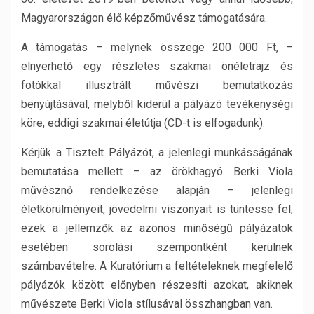
Magyarországon élő képzőművész támogatására.
A támogatás – melynek összege 200 000 Ft, –
elnyerhető egy részletes szakmai önéletrajz és
fotókkal illusztrált művészi bemutatkozás
benyújtásával, melyből kiderül a pályázó tevékenységi
köre, eddigi szakmai életútja (CD-t is elfogadunk).
Kérjük a Tisztelt Pályázót, a jelenlegi munkásságának
bemutatása mellett – az örökhagyó Berki Viola
művésznő rendelkezése alapján – jelenlegi
életkörülményeit, jövedelmi viszonyait is tüntesse fel;
ezek a jellemzők az azonos minőségű pályázatok
esetében sorolási szempontként kerülnek
számbavételre. A Kuratórium a feltételeknek megfelelő
pályázók között előnyben részesíti azokat, akiknek
művészete Berki Viola stílusával összhangban van.