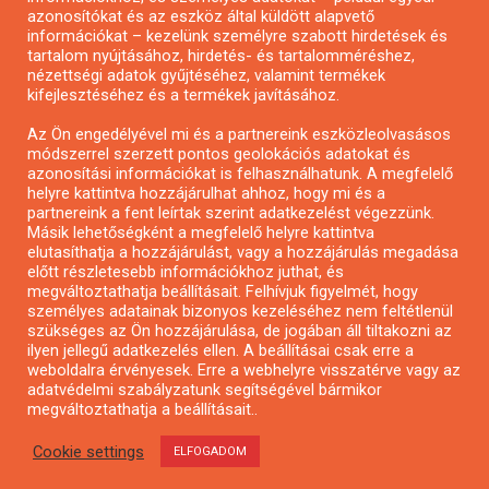
azonosítókat és az eszköz által küldött alapvető
Pályázatfigyelés
információkat – kezelünk személyre szabott hirdetések és
Specifikus pályázatfigyelés vagy hírlevél
tartalom nyújtásához, hirdetés- és tartalomméréshez,
nézettségi adatok gyűjtéséhez, valamint termékek
kifejlesztéséhez és a termékek javításához.
PÁLYÁZATFIGYELŐ
Az Ön engedélyével mi és a partnereink eszközleolvasásos
módszerrel szerzett pontos geolokációs adatokat és
azonosítási információkat is felhasználhatunk. A megfelelő
helyre kattintva hozzájárulhat ahhoz, hogy mi és a
Pályázatok magánszemélyeknek
partnereink a fent leírtak szerint adatkezelést végezzünk.
Pályázatok civil szervezeteknek
Másik lehetőségként a megfelelő helyre kattintva
elutasíthatja a hozzájárulást, vagy a hozzájárulás megadása
Pályázatok vállalkozásoknak
előtt részletesebb információkhoz juthat, és
Önkormányzati pályázatok
megváltoztathatja beállításait. Felhívjuk figyelmét, hogy
személyes adatainak bizonyos kezeléséhez nem feltétlenül
Mezőgazdasági pályázatok
szükséges az Ön hozzájárulása, de jogában áll tiltakozni az
Falusi turizmus pályázatok
ilyen jellegű adatkezelés ellen. A beállításai csak erre a
weboldalra érvényesek. Erre a webhelyre visszatérve vagy az
Napelem pályázatok
adatvédelmi szabályzatunk segítségével bármikor
GINOP pályázatok
megváltoztathatja a beállításait..
Cookie settings
ELFOGADOM
Copyright © All rights reserved.