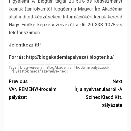
Figyelem! A Blogter tagjai 20-50%-os kedvezményt
kapnak (tanfolyamtól függően) a Magyar Író Akadémia
által indított képzéseken. Információkért kérjük keresd
Nagy Emőke képzésszervezőt a 06 20 338 1078-as
telefonszámon.
Jelentkezz itt!
Forrás: http://blogakademiapalyazat.blogter.hu/
blog-verseny
BlogAkadémia
Irodalmi pályázatok
Tags:
Pályázatok magánszemélyeknek
Previous
Next
VAN REMÉNY!-irodalmi
Írj a nyelvtanulásról!-A
pályázat
Szinex Kiadó Kft.
pályázata