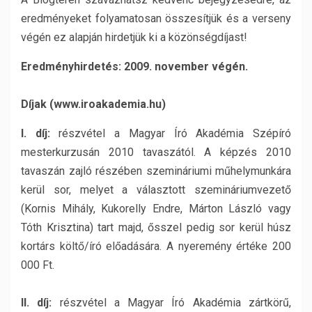
eredményeket folyamatosan összesítjük és a verseny
végén ez alapján hirdetjük ki a közönségdíjast!
Eredményhirdetés: 2009. november végén.
Díjak (www.iroakademia.hu)
I. díj:
részvétel a Magyar Író Akadémia Szépíró
mesterkurzusán 2010 tavaszától. A képzés 2010
tavaszán zajló részében szemináriumi műhelymunkára
kerül sor, melyet a választott szemináriumvezető
(Kornis Mihály, Kukorelly Endre, Márton László vagy
Tóth Krisztina) tart majd, ősszel pedig sor kerül húsz
kortárs költő/író előadására. A nyeremény értéke 200
000 Ft.
II. díj:
részvétel a Magyar Író Akadémia zártkörű,