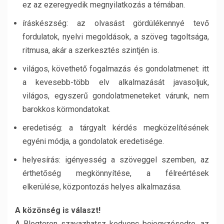
ez az ezeregyedik megnyilatkozás a témában.
íráskészség: az olvasást gördülékennyé tevő
fordulatok, nyelvi megoldások, a szöveg tagoltsága,
ritmusa, akár a szerkesztés szintjén is.
világos, követhető fogalmazás és gondolatmenet: itt
a kevesebb-több elv alkalmazását javasoljuk,
világos, egyszerű gondolatmeneteket várunk, nem
barokkos körmondatokat.
eredetiség: a tárgyalt kérdés megközelítésének
egyéni módja, a gondolatok eredetisége.
helyesírás: igényesség a szöveggel szemben, az
érthetőség megkönnyítése, a félreértések
elkerülése, központozás helyes alkalmazása.
A közönség is választ!
A Blogteren szavazhatsz kedvenc bejegyzésedre, az