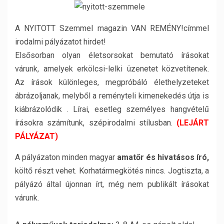
A NYITOTT Szemmel magazin VAN REMÉNY!címmel
irodalmi pályázatot hirdet!
Elsősorban olyan életsorsokat bemutató írásokat
várunk, amelyek erkölcsi-lelki üzenetet közvetítenek.
Az írások különleges, megpróbáló élethelyzeteket
ábrázoljanak, melyből a reményteli kimenekedés útja is
kiábrázolódik . Lírai, esetleg személyes hangvételű
írásokra számítunk, szépirodalmi stílusban.
(LEJÁRT
PÁLYÁZAT)
A pályázaton minden magyar
amatőr és hivatásos író,
költő részt vehet. Korhatármegkötés nincs. Jogtiszta, a
pályázó által újonnan írt, még nem publikált írásokat
várunk.