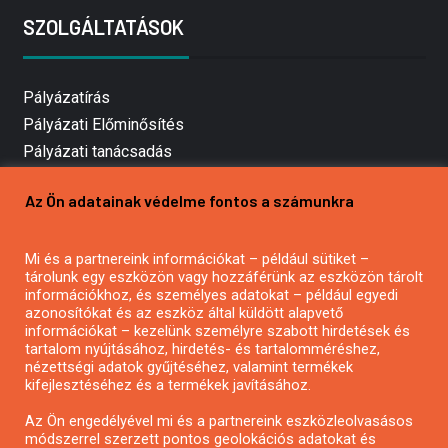
SZOLGÁLTATÁSOK
Pályázatírás
Pályázati Előminősítés
Pályázati tanácsadás
Pályázatírás vállalkozásoknak
Az Ön adatainak védelme fontos a számunkra
Mezőgazdasági pályázatírás
Pályázatírás magánszemélyeknek
Mi és a partnereink információkat – például sütiket –
Pályázatírás civil szervezeteknek
tárolunk egy eszközön vagy hozzáférünk az eszközön tárolt
Pályázatírás önkormányzatoknak
információkhoz, és személyes adatokat – például egyedi
azonosítókat és az eszköz által küldött alapvető
Pályázatfigyelés
információkat – kezelünk személyre szabott hirdetések és
Specifikus pályázatfigyelés vagy hírlevél
tartalom nyújtásához, hirdetés- és tartalomméréshez,
nézettségi adatok gyűjtéséhez, valamint termékek
kifejlesztéséhez és a termékek javításához.
PÁLYÁZATFIGYELŐ
Az Ön engedélyével mi és a partnereink eszközleolvasásos
módszerrel szerzett pontos geolokációs adatokat és