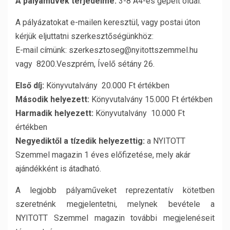
A pályaművek terjedelme:
3-8 A4-es gépelt oldal.
A pályázatokat e-mailen keresztül, vagy postai úton
kérjük eljuttatni szerkesztőségünkhöz:
E-mail címünk: szerkesztoseg@nyitottszemmel.hu
vagy 8200.Veszprém, Ívelő sétány 26.
Első díj:
Könyvutalvány 20.000 Ft értékben
Második helyezett:
Könyvutalvány 15.000 Ft értékben
Harmadik helyezett:
Könyvutalvány 10.000 Ft
értékben
Negyediktől a tízedik helyezettig:
a NYITOTT
Szemmel magazin 1 éves előfizetése, mely akár
ajándékként is átadható.
A legjobb pályaműveket reprezentatív kötetben
szeretnénk megjelentetni, melynek bevétele a
NYITOTT Szemmel magazin további megjelenéseit