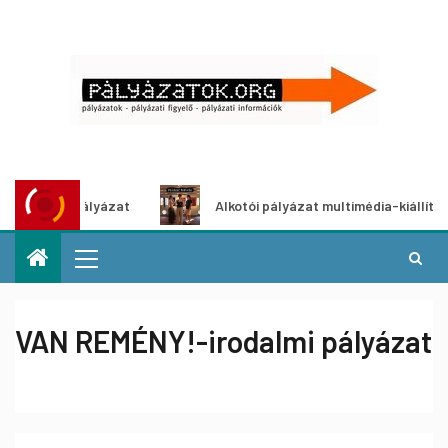
ötletpályázat
Alkotói pályázat multimédia-kiállításhoz
VAN REMÉNY!-irodalmi pályázat