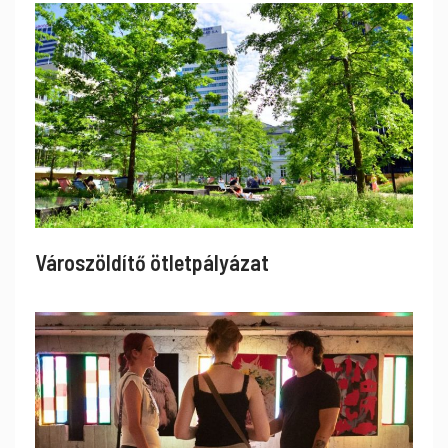
Városzöldítő ötletpályázat